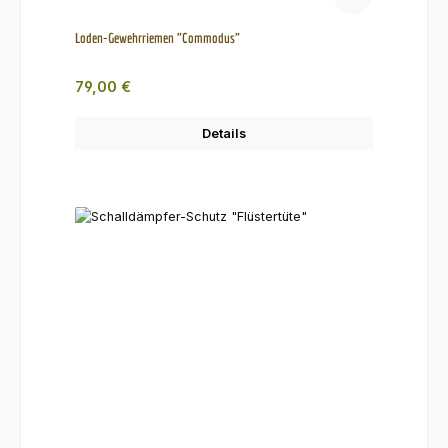
Loden-Gewehrriemen "Commodus"
Regulärer Preis:
79,00 €
Details