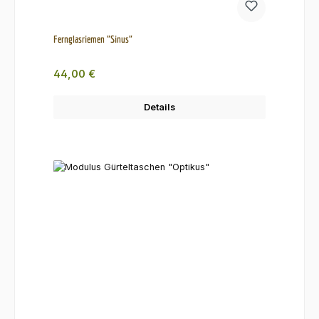
Fernglasriemen "Sinus"
Regulärer Preis:
44,00 €
Details