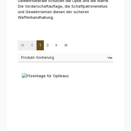
Gewehrfutterale schützen die Optik und die Waffe.
Die Vorderschaftauflage, die Schaftpatronenetuis
und Gewehrriemen dienen der sicheren
Waffenhandhabung.
Seite
Seite
1
2