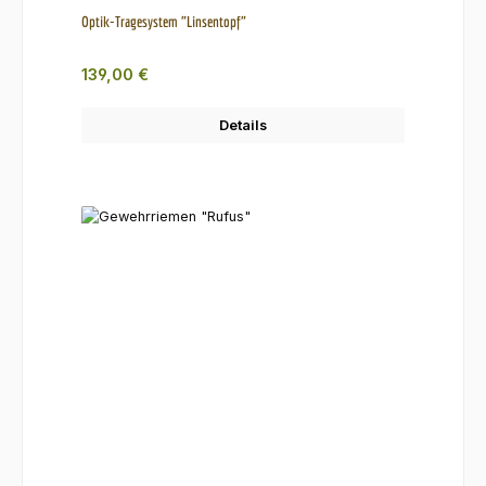
Optik-Tragesystem "Linsentopf"
Regulärer Preis:
139,00 €
Details