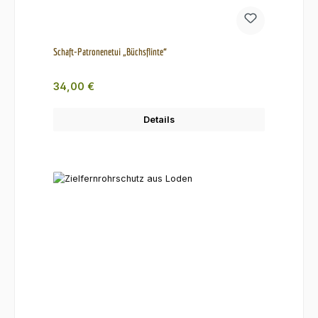
Schaft-Patronenetui „Büchsflinte“
Regulärer Preis:
34,00 €
Details