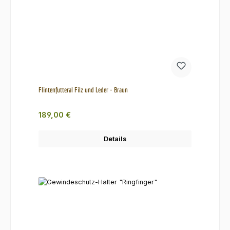
Flintenfutteral Filz und Leder - Braun
Regulärer Preis:
189,00 €
Details