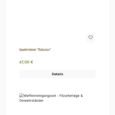
Gewehrriemen "Robustus"
Regulärer Preis:
67,00 €
Details