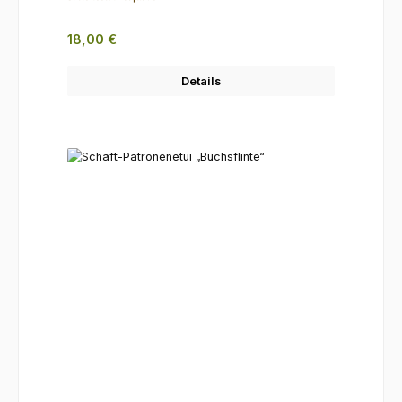
Regulärer Preis:
18,00 €
Details