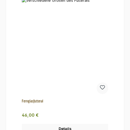
Fernglasfutteral
Regulärer Preis:
46,00 €
Details