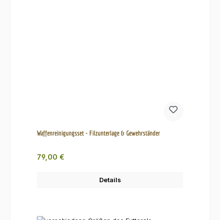
Waffenreinigungsset - Filzunterlage & Gewehrständer
Regulärer Preis:
79,00 €
Details