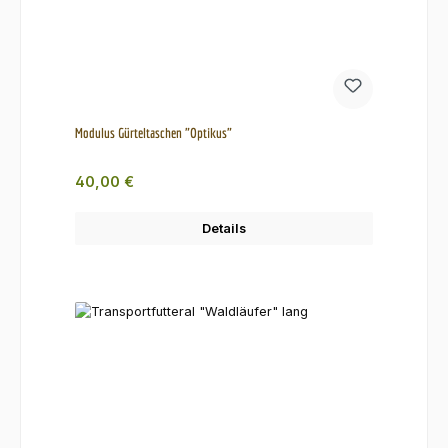
Modulus Gürteltaschen "Optikus"
Regulärer Preis:
40,00 €
Details