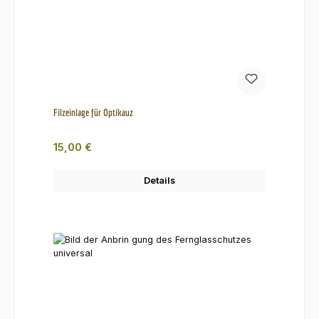
Filzeinlage für Optikauz
Regulärer Preis:
15,00 €
Details