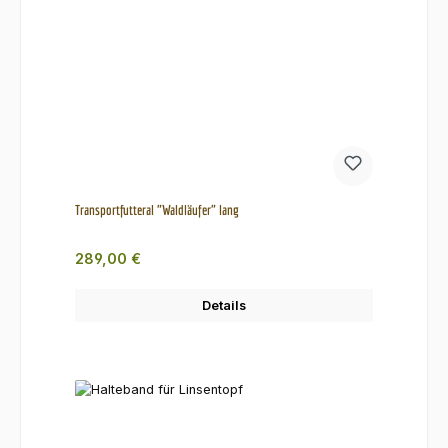
Transportfutteral "Waldläufer" lang
Regulärer Preis:
289,00 €
Details