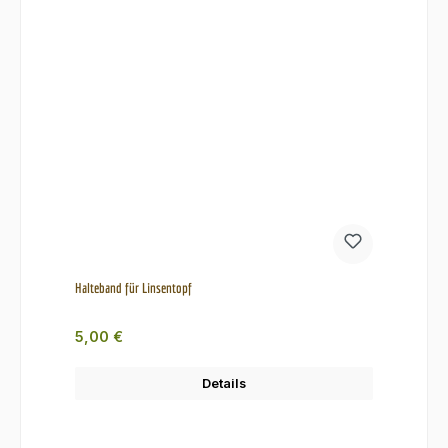
Halteband für Linsentopf
Regulärer Preis:
5,00 €
Details