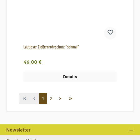
Lautloser Zielfernrohrschutz "schmal"
Regulärer Preis:
46,00 €
Details
Seite
Seite
1
2
Newsletter