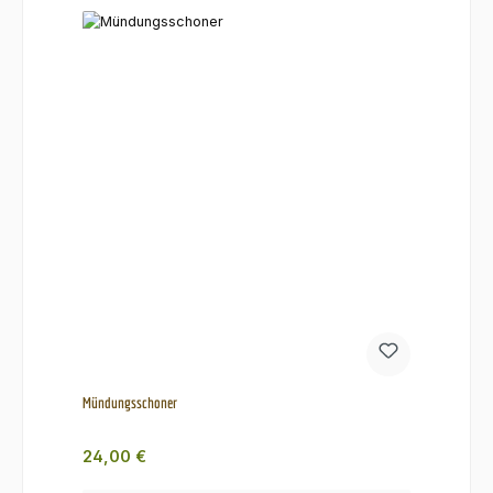
Mündungsschoner
Regulärer Preis:
24,00 €