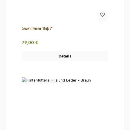
Gewehrriemen "Rufus"
Regulärer Preis:
79,00 €
Details