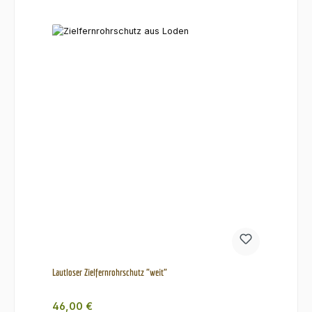
Lautloser Zielfernrohrschutz "weit"
Regulärer Preis:
46,00 €