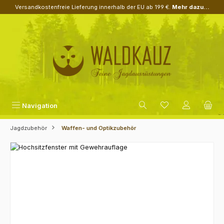
Versandkostenfreie Lieferung innerhalb der EU ab 199 €.
Mehr dazu...
Zum Hauptinhalt springen
Navigation
Jagdzubehör
Waffen- und Optikzubehör