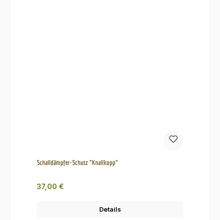
Schalldämpfer-Schutz "Knallkopp"
Regulärer Preis:
37,00 €
Details