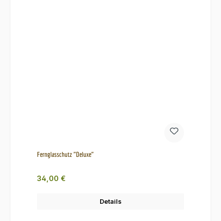
Fernglasschutz "Deluxe"
Regulärer Preis:
34,00 €
Details