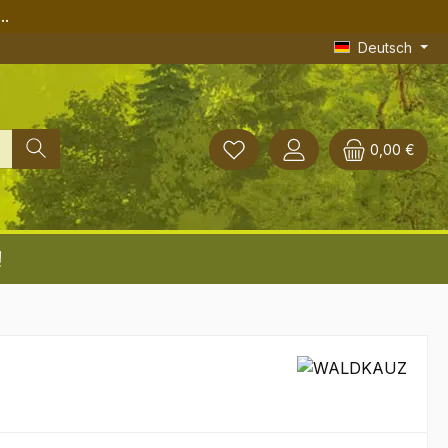
..
Deutsch
0,00 €
!