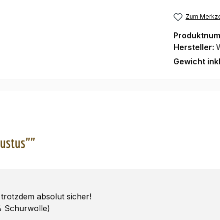
Zum Merkze
Produktnu
Hersteller:
Gewicht ink
ustus""
trotzdem absolut sicher!
% Schurwolle)