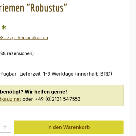
riemen "Robustus"
€*
wSt. zzgl. Versandkosten
(88 rezensionen)
fügbar, Lieferzeit: 1-3 Werktage (innerhalb BRD)
benötigt? Wir helfen gerne!
kauz.net
oder +49 (0)2131 547553
l: Gib den gewünschten Wert ein oder benutze die Schaltflächen um
In den Warenkorb