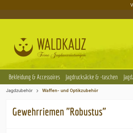
V
m Hauptinhalt springen
Zur Suche springen
Zur Hauptnavigation springen
Bekleidung & Accessoires
Jagdrucksäcke & -taschen
Jagd
Jagdzubehör
Waffen- und Optikzubehör
Gewehrriemen "Robustus"