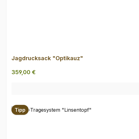
Jagdrucksack "Optikauz"
Regulärer Preis:
359,00 €
Tipp