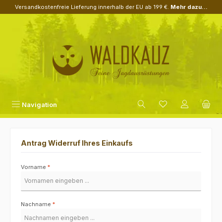
Versandkostenfreie Lieferung innerhalb der EU ab 199 €.
Mehr dazu...
Zum Hauptinhalt springen
Navigation
Antrag Widerruf Ihres Einkaufs
Vorname
*
Nachname
*