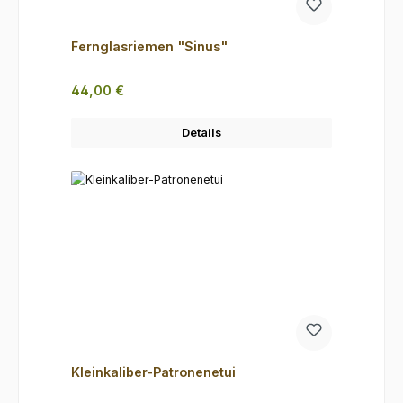
Fernglasriemen "Sinus"
Regulärer Preis:
44,00 €
Details
Kleinkaliber-Patronenetui