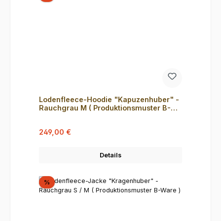
Lodenfleece-Hoodie "Kapuzenhuber" -
Rauchgrau M ( Produktionsmuster B-
Ware )
Verkaufspreis:
Regulärer Preis:
249,00 €
Details
Rabatt
%