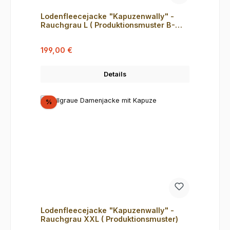
Lodenfleecejacke "Kapuzenwally" -
Rauchgrau L ( Produktionsmuster B-
Ware )
Verkaufspreis:
Regulärer Preis:
199,00 €
Details
Rabatt
%
Lodenfleecejacke "Kapuzenwally" -
Rauchgrau XXL ( Produktionsmuster)