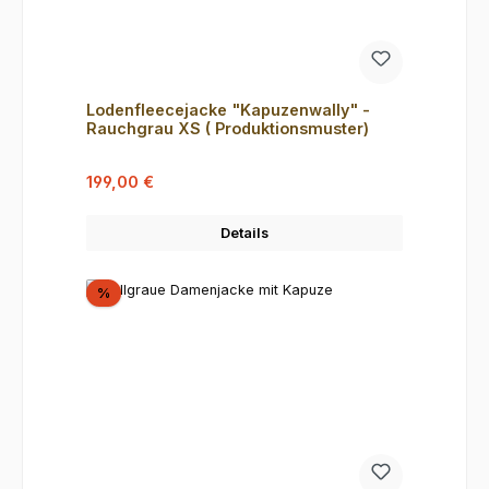
Lodenfleecejacke "Kapuzenwally" -
Rauchgrau XS ( Produktionsmuster)
Verkaufspreis:
Regulärer Preis:
199,00 €
Details
Rabatt
%