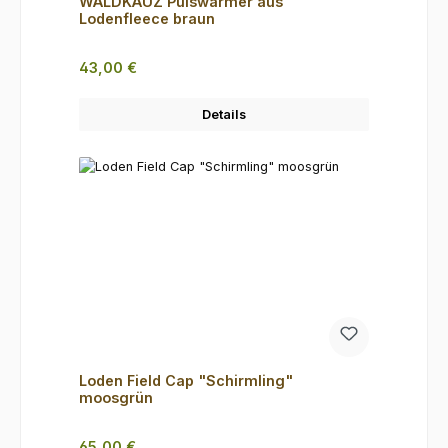
WALDKAUZ Pulswärmer aus
Lodenfleece braun
Regulärer Preis:
43,00 €
Details
Loden Field Cap "Schirmling"
moosgrün
Regulärer Preis:
65,00 €