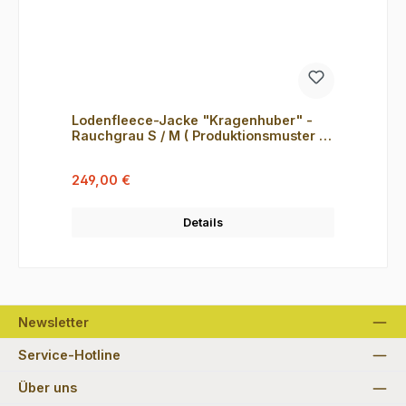
Lodenfleece-Jacke "Kragenhuber" -
Rauchgrau S / M ( Produktionsmuster B-
Ware )
Verkaufspreis:
Regulärer Preis:
249,00 €
Details
Newsletter
Service-Hotline
Über uns