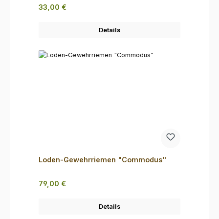
Regulärer Preis:
33,00 €
Details
Loden-Gewehrriemen "Commodus"
Regulärer Preis:
79,00 €
Details