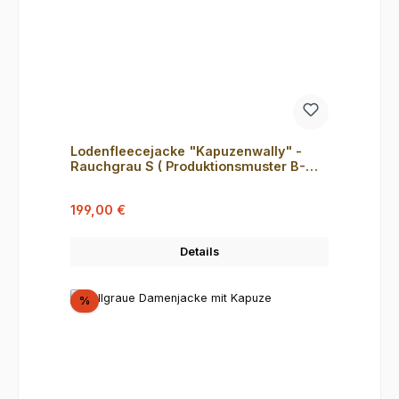
Lodenfleecejacke "Kapuzenwally" -
Rauchgrau S ( Produktionsmuster B-
Ware )
Verkaufspreis:
Regulärer Preis:
199,00 €
Details
Rabatt
%