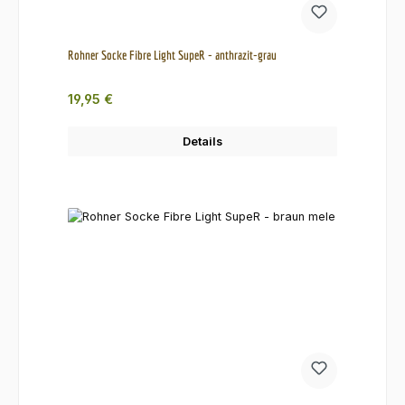
Rohner Socke Fibre Light SupeR - anthrazit-grau
Regulärer Preis:
19,95 €
Details