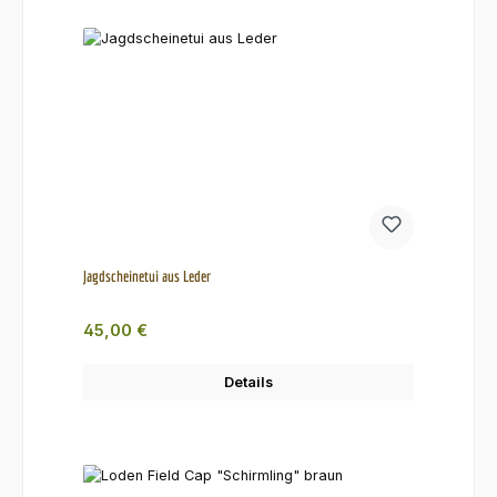
Jagdscheinetui aus Leder
Regulärer Preis:
45,00 €
Details