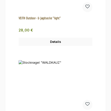
VEITH Outdoor- & Jagdsocke "light"
Regulärer Preis:
28,00 €
Details