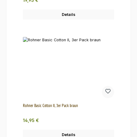
19,95 €
Details
Rohner Basic Cotton II, 3er Pack braun
Regulärer Preis:
14,95 €
Details