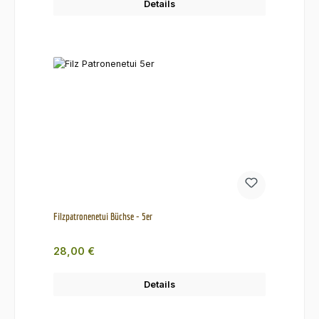
Details
Filzpatronenetui Büchse - 5er
Regulärer Preis:
28,00 €
Details