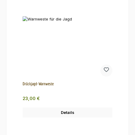
Drückjagd-Warnweste
Regulärer Preis:
23,00 €
Details