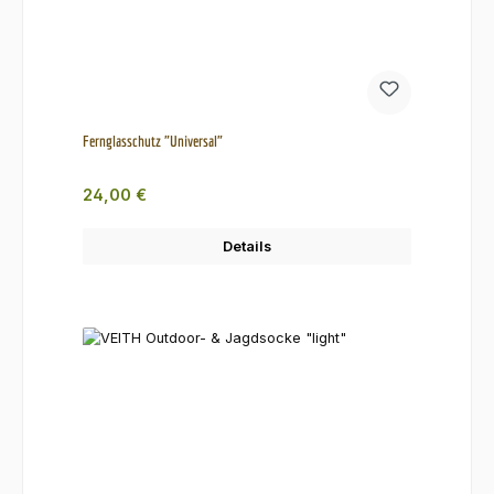
Fernglasschutz "Universal"
Regulärer Preis:
24,00 €
Details