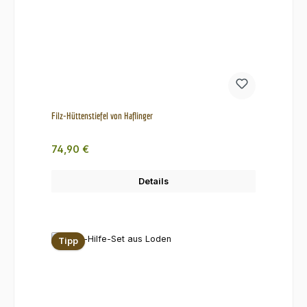
Filz-Hüttenstiefel von Haflinger
Regulärer Preis:
74,90 €
Details
Tipp