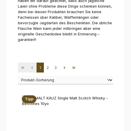
haben wir darauf geachtet, dass auch jagdliche
Laien ohne Probleme diese Dinge schenken können,
denn bei diesen Produkten brauchen Sie keine
Fachwissen über Kaliber, Waffenlängen oder
bevorzugte Jagdarten des Beschenkten. Die übliche
Flasche Wein kann jeder mitbringen aber eine
originelle Geschenkidee bleibt in Erinnerung –
garantiert!
Seite
Seite
Seite
1
2
3
Tipp