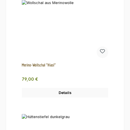
Merino-Wollschal "Hiasl"
Regulärer Preis:
79,00 €
Details