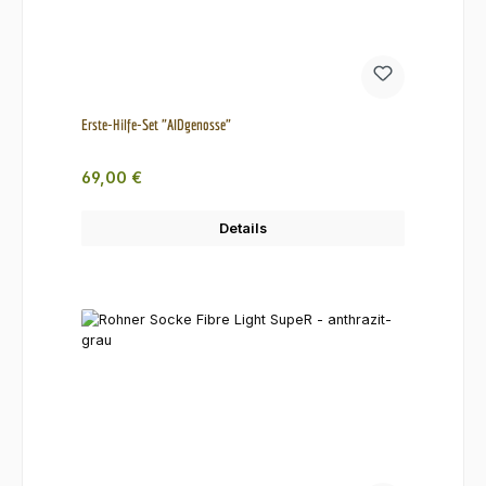
Erste-Hilfe-Set "AIDgenosse"
Regulärer Preis:
69,00 €
Details