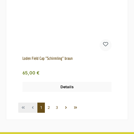
Loden Field Cap "Schirmling" braun
Regulärer Preis:
65,00 €
Details
Seite
Seite
Seite
1
2
3