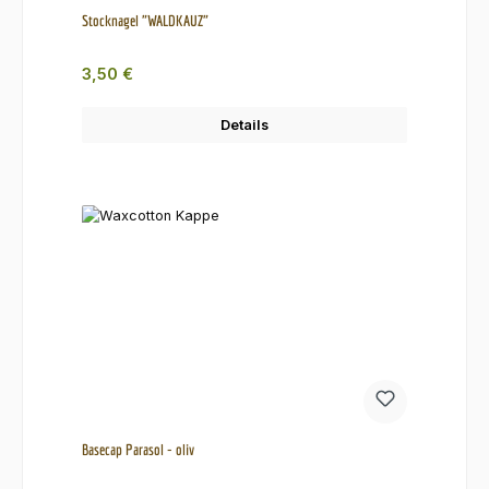
Stocknagel "WALDKAUZ"
Regulärer Preis:
3,50 €
Details
Basecap Parasol - oliv