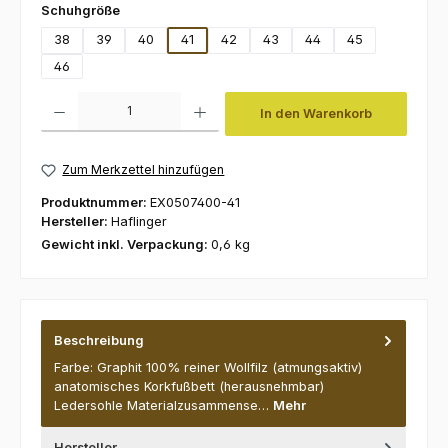
auswählen
Schuhgröße
38
39
40
41
42
43
44
45
46
Produkt Anzahl: Gib den gewünschten Wert ein oder benutze die Schaltfl
In den Warenkorb
Zum Merkzettel hinzufügen
Produktnummer:
EX0507400-41
Hersteller:
Haflinger
Gewicht inkl. Verpackung:
0,6 kg
Beschreibung
Farbe: Graphit 100% reiner Wollfilz (atmungsaktiv)
anatomisches Korkfußbett (herausnehmbar)
Ledersohle Materialzusammense…
Mehr
Hersteller