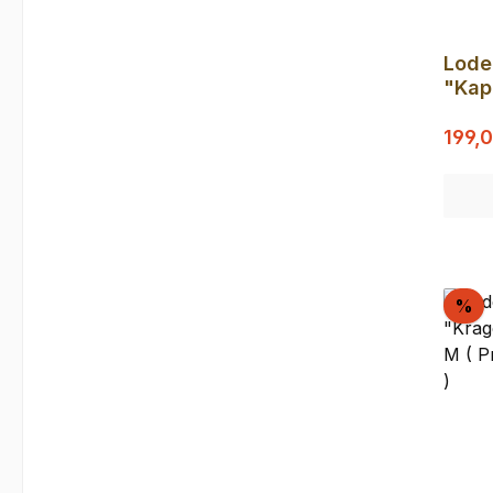
Lode
"Kap
Rauc
Verka
Prod
199,
Ra
%