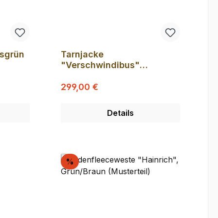
osgrün
Tarnjacke
"Verschwindibus"
(Musterstück) in S
Regulärer Preis:
Verkaufspreis:
299,00 €
Details
Rabatt
%