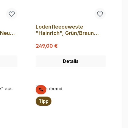
Lodenfleeceweste
 Neue
"Hainrich", Grün/Braun
ktion!
(Musterteil)
Regulärer Preis:
Verkaufspreis:
249,00 €
Details
Rabatt
%
Tipp