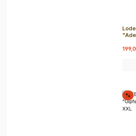
Lode
"Ade
Verka
199,
Ra
%