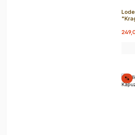
Lode
"Kra
Rauc
Verka
Prod
249,
)
Ra
%