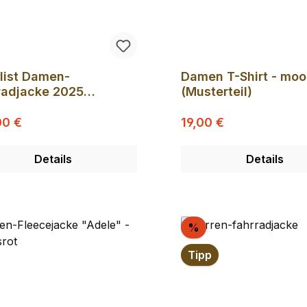
list Damen-
Damen T-Shirt - mo
radjacke 2025
(Musterteil)
größen /Neue Jacken
Regulärer Preis:
Regulärer Preis:
ufspreis:
in Produktion!
Verkaufspreis:
00 €
19,00 €
Details
Details
batt
Rabatt
%
Tipp