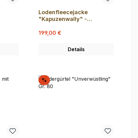
Lodenfleecejacke
"Kapuzenwally" -
Rauchgrau XXL (
Regulärer Preis:
B-Ware
Verkaufspreis:
Produktionsmuster)
199,00 €
Details
Rabatt
%