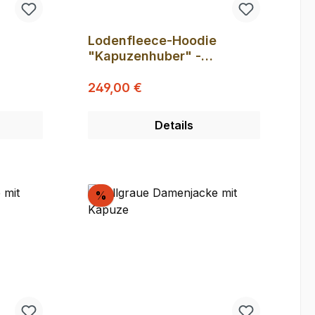
Lodenfleece-Hoodie
"Kapuzenhuber" -
Rauchgrau M (
Regulärer Preis:
Verkaufspreis:
Produktionsmuster B-Ware
249,00 €
)
Details
Rabatt
%