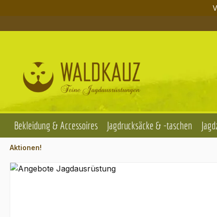
V
m Hauptinhalt springen
Zur Suche springen
Zur Hauptnavigation springen
Bekleidung & Accessoires
Jagdrucksäcke & -taschen
Jagd
Aktionen!