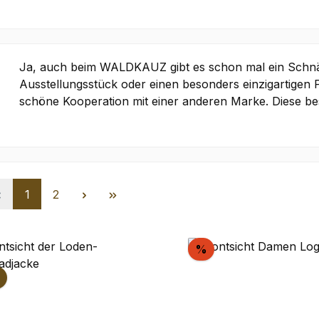
Ja, auch beim WALDKAUZ gibt es schon mal ein Schnä
Ausstellungsstück oder einen besonders einzigartigen
schöne Kooperation mit einer anderen Marke. Diese bes
Seite
Seite
1
2
batt
Rabatt
%