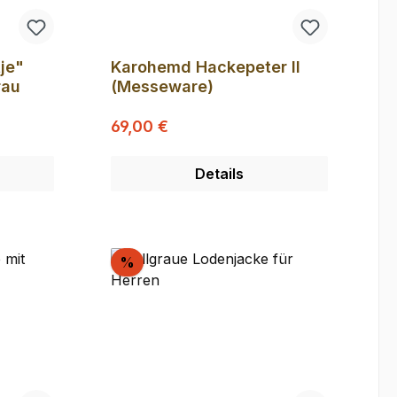
je"
Karohemd Hackepeter II
rau
(Messeware)
Regulärer Preis:
Verkaufspreis:
69,00 €
Details
Rabatt
%