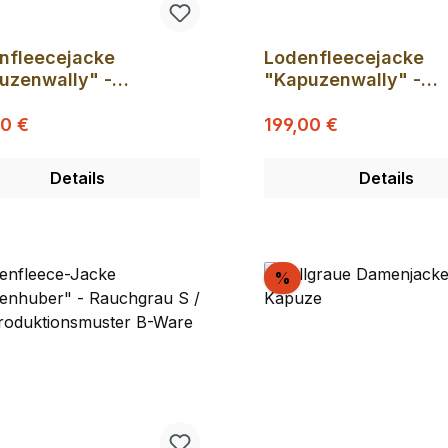
nfleecejacke
Lodenfleecejacke
uzenwally" -
"Kapuzenwally" -
hgrau XS (
Rauchgrau L (
Regulärer Preis:
Regulärer Preis:
ufspreis:
uktionsmuster)
Verkaufspreis:
Produktionsmuster)
00 €
199,00 €
Details
Details
batt
Rabatt
%