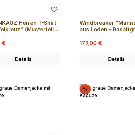
NKAUZ Herren T-Shirt
Windbreaker "Mannt
euz" (Musterteil)
aus Loden - Basaltg
XL
Regulärer Preis:
Regulärer Preis:
ufspreis:
Verkaufspreis:
 €
179,00 €
Details
Details
batt
Rabatt
%