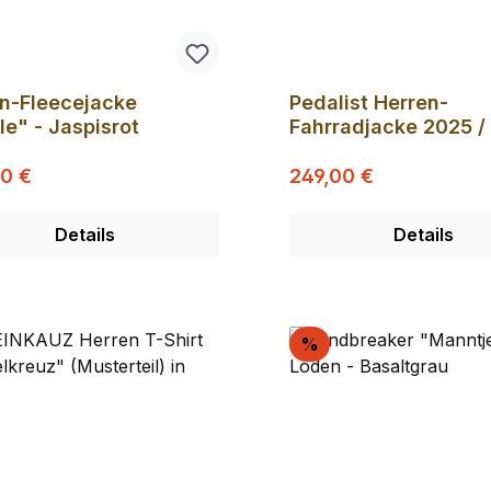
n-Fleecejacke
Pedalist Herren-
le" - Jaspisrot
Fahrradjacke 2025 /
Jacken sind in Produ
Regulärer Preis:
Regulärer Preis:
ufspreis:
Verkaufspreis:
00 €
249,00 €
Details
Details
batt
Rabatt
%