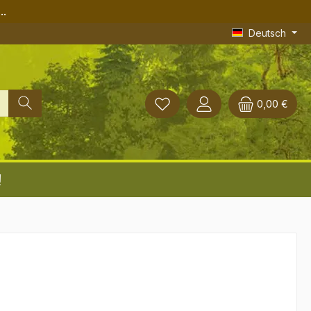
..
Deutsch
0,00 €
!