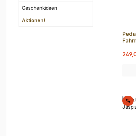
Geschenkideen
Aktionen!
Peda
Fahr
Rest
Verka
sind 
249,
Ra
%