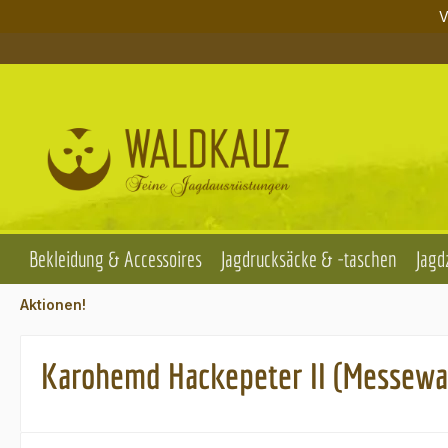
V
m Hauptinhalt springen
Zur Suche springen
Zur Hauptnavigation springen
Bekleidung & Accessoires
Jagdrucksäcke & -taschen
Jagd
Aktionen!
Karohemd Hackepeter II (Messewa