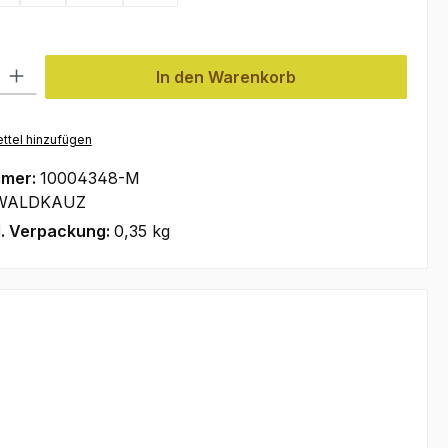
l: Gib den gewünschten Wert ein oder benutze die Schaltflächen um
In den Warenkorb
ttel hinzufügen
mmer:
10004348-M
WALDKAUZ
l. Verpackung:
0,35 kg