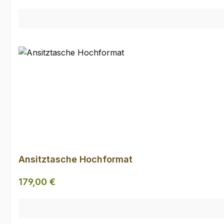
Ansitztasche Hochformat
Regulärer Preis:
179,00 €