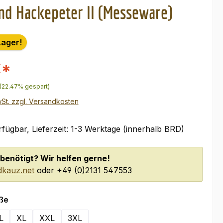
d Hackepeter II (Messeware)
Lager!
€*
r Preis:
(22.47% gespart)
wSt. zzgl. Versandkosten
fügbar, Lieferzeit: 1-3 Werktage (innerhalb BRD)
benötigt? Wir helfen gerne!
kauz.net
oder +49 (0)2131 547553
auswählen
ße
L
XL
XXL
3XL