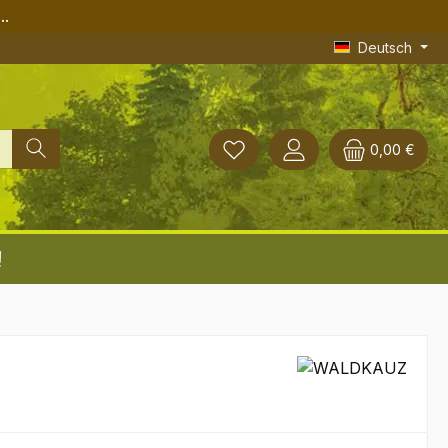
..
Deutsch
0,00 €
!