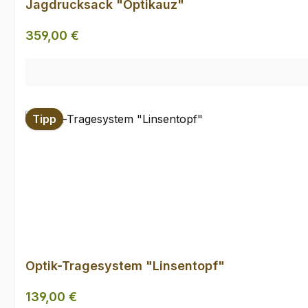
Jagdrucksack "Optikauz"
Regulärer Preis:
359,00 €
Tipp
Optik-Tragesystem "Linsentopf"
Regulärer Preis:
139,00 €