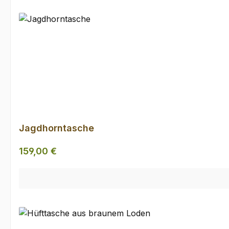
Jagdhorntasche
Regulärer Preis:
159,00 €