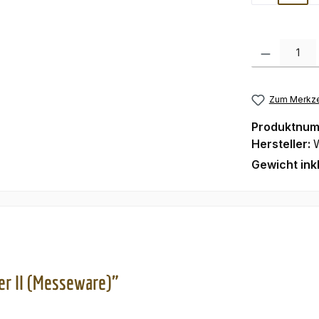
Produkt Anzah
Zum Merkze
Produktnu
Hersteller:
Gewicht ink
r II (Messeware)"