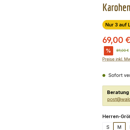
Karohem
Nur 3 auf 
69,00 
%
Reguläre
89,00 €
Preise inkl. M
Sofort ver
Beratung 
post@wald
Herren-Grö
S
M