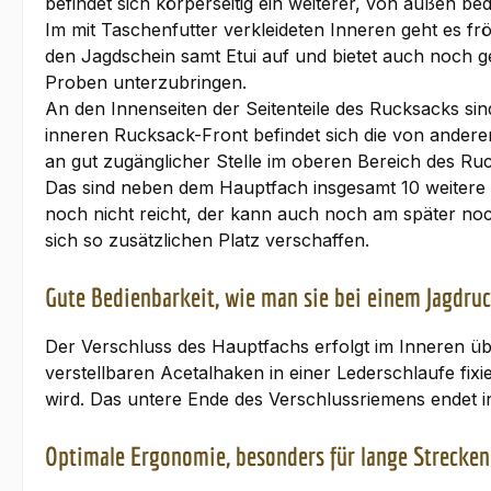
befindet sich körperseitig ein weiterer, von außen b
Im mit Taschenfutter verkleideten Inneren geht es fr
den Jagdschein samt Etui auf und bietet auch noch g
Proben unterzubringen.
An den Innenseiten der Seitenteile des Rucksacks sin
inneren Rucksack-Front befindet sich die von ande
an gut zugänglicher Stelle im oberen Bereich des R
Das sind neben dem Hauptfach insgesamt 10 weitere 
noch nicht reicht, der kann auch noch am später no
sich so zusätzlichen Platz verschaffen.
Gute Bedienbarkeit, wie man sie bei einem Jagdru
Der Verschluss des Hauptfachs erfolgt im Inneren üb
verstellbaren Acetalhaken in einer Lederschlaufe fixi
wird. Das untere Ende des Verschlussriemens endet in
Optimale Ergonomie, besonders für lange Strecken