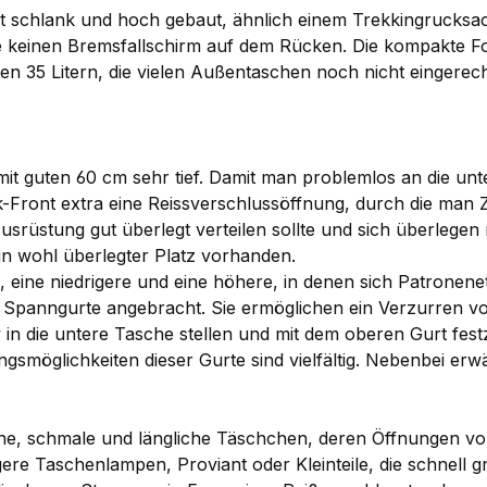
 schlank und hoch gebaut, ähnlich einem Trekkingrucksac
einen Bremsfallschirm auf dem Rücken. Die kompakte Form 
en 35 Litern, die vielen Außentaschen noch nicht eingerec
mit guten 60 cm sehr tief. Damit man problemlos an die un
-Front extra eine Reissverschlussöffnung, durch die man Zu
 Ausrüstung gut überlegt verteilen sollte und sich überleg
 ein wohl überlegter Platz vorhanden.
 eine niedrigere und eine höhere, in denen sich Patronene
i Spanngurte angebracht. Sie ermöglichen ein Verzurren vo
iv in die untere Tasche stellen und mit dem oberen Gurt f
smöglichkeiten dieser Gurte sind vielfältig. Nebenbei erw
fene, schmale und längliche Täschchen, deren Öffnungen 
gere Taschenlampen, Proviant oder Kleinteile, die schnell 