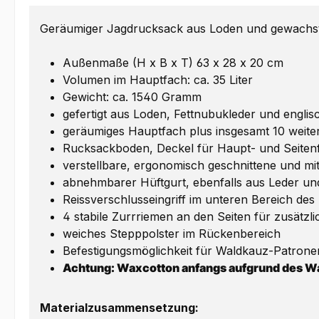
Geräumiger Jagdrucksack aus Loden und gewachster
Außenmaße (H x B x T) 63 x 28 x 20 cm
Volumen im Hauptfach: ca. 35 Liter
Gewicht: ca. 1540 Gramm
gefertigt aus Loden, Fettnubukleder und engl
geräumiges Hauptfach plus insgesamt 10 weit
Rucksackboden, Deckel für Haupt- und Seiten
verstellbare, ergonomisch geschnittene und mit
abnehmbarer Hüftgurt, ebenfalls aus Leder und
Reissverschlusseingriff im unteren Bereich de
4 stabile Zurrriemen an den Seiten für zusätzl
weiches Stepppolster im Rückenbereich
Befestigungsmöglichkeit für Waldkauz-Patrone
Achtung: Waxcotton anfangs aufgrund des W
Materialzusammensetzung: