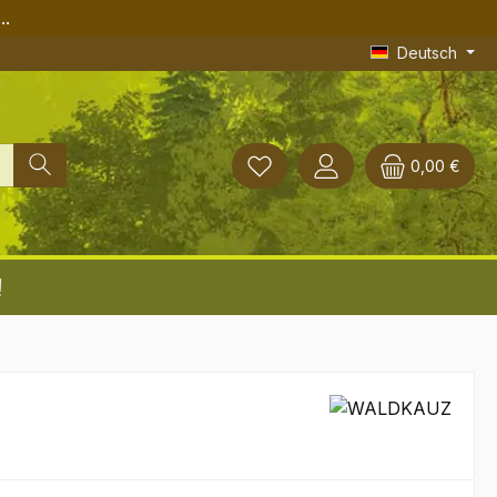
..
Deutsch
0,00 €
!