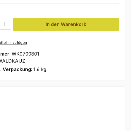
l: Gib den gewünschten Wert ein oder benutze die Schaltflächen um
In den Warenkorb
ttel hinzufügen
mmer:
WK0700801
WALDKAUZ
l. Verpackung:
1,6 kg