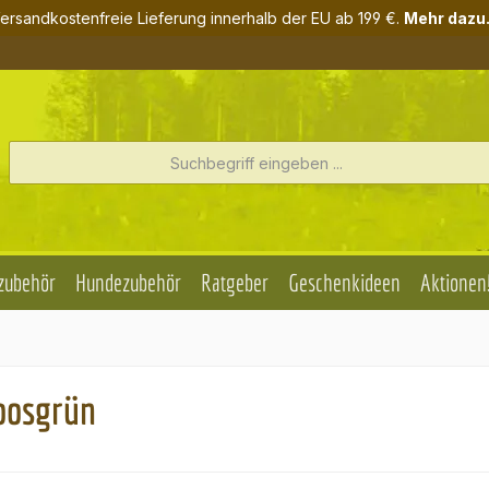
ersandkostenfreie Lieferung innerhalb der EU ab 199 €.
Mehr dazu.
zubehör
Hundezubehör
Ratgeber
Geschenkideen
Aktionen
oosgrün