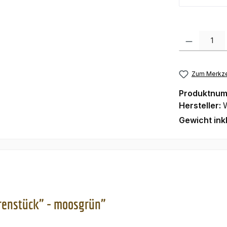
Produkt Anzah
Zum Merkze
Produktnu
Hersteller:
Gewicht ink
renstück" - moosgrün"