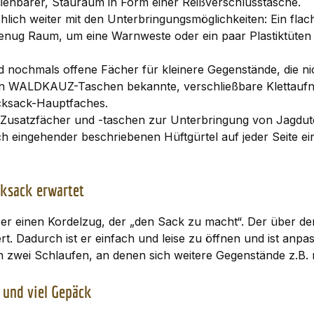
edienbarer, Stauraum in Form einer Reißverschlusstasche.
öhlich weiter mit den Unterbringungsmöglichkeiten: Ein fl
enug Raum, um eine Warnweste oder ein paar Plastiktüten f
d nochmals offene Fächer für kleinere Gegenstände, die ni
ren WALDKAUZ-Taschen bekannte, verschließbare Klettauf
ucksack-Hauptfaches.
Zusatzfächer und -taschen zur Unterbringung von Jagdute
ch eingehender beschriebenen Hüftgürtel auf jeder Seite
cksack erwartet
er einen Kordelzug, der „den Sack zu macht“. Der über de
ert. Dadurch ist er einfach und leise zu öffnen und ist anp
 zwei Schlaufen, an denen sich weitere Gegenstände z.B. m
 und viel Gepäck