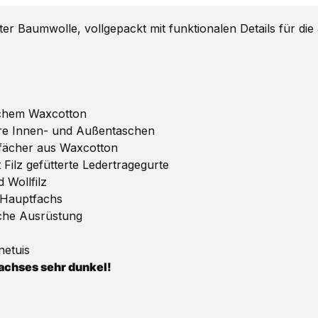
 Baumwolle, vollgepackt mit funktionalen Details für di
ischem Waxcotton
ere Innen- und Außentaschen
fächer aus Waxcotton
 Filz gefütterte Ledertragegurte
 Wollfilz
s Hauptfachs
iche Ausrüstung
netuis
achses sehr dunkel!