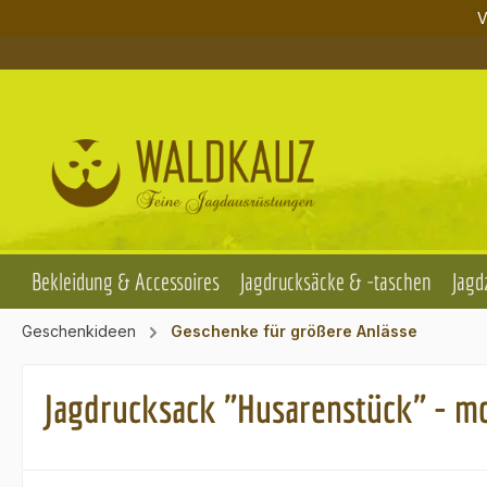
V
m Hauptinhalt springen
Zur Suche springen
Zur Hauptnavigation springen
Bekleidung & Accessoires
Jagdrucksäcke & -taschen
Jagd
Geschenkideen
Geschenke für größere Anlässe
Jagdrucksack "Husarenstück" - m