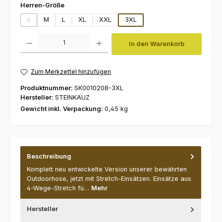
auswählen
Herren-Größe
S
M
L
XL
XXL
3XL
(Diese Option ist zurzeit nicht verfügbar.)
Produkt Anzahl: Gib den gewünschten Wert ein oder benutze die Schaltfl
In den Warenkorb
Zum Merkzettel hinzufügen
Produktnummer:
SK0010208-3XL
Hersteller:
STEINKAUZ
Gewicht inkl. Verpackung:
0,45 kg
Beschreibung
Komplett neu entwickelte Version unserer bewährten
Outdoorhose, jetzt mit Stretch-Einsätzen. Einsätze aus
4-Wege-Stretch fü…
Mehr
Hersteller