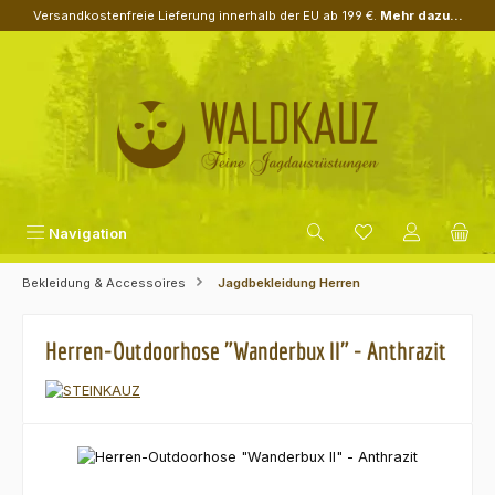
Versandkostenfreie Lieferung innerhalb der EU ab 199 €.
Mehr dazu...
Zum Hauptinhalt springen
Navigation
Bekleidung & Accessoires
Jagdbekleidung Herren
Herren-Outdoorhose "Wanderbux II" - Anthrazit
Bildergalerie überspringen