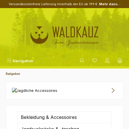
Versandkostenfreie Lieferung innerhalb der EU ab 199 €.
Mehr dazu...
Zum Hauptinhalt springen
Navigation
Ratgeber
Bildergalerie überspringen
Bekleidung & Accessoires
Jagdrucksäcke & -taschen