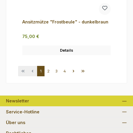
Ansitzmütze "Frostbeule" - dunkelbraun
Regulärer Preis:
75,00 €
Details
Seite
Seite
Seite
Seite
1
2
3
4
Newsletter
Service-Hotline
Über uns