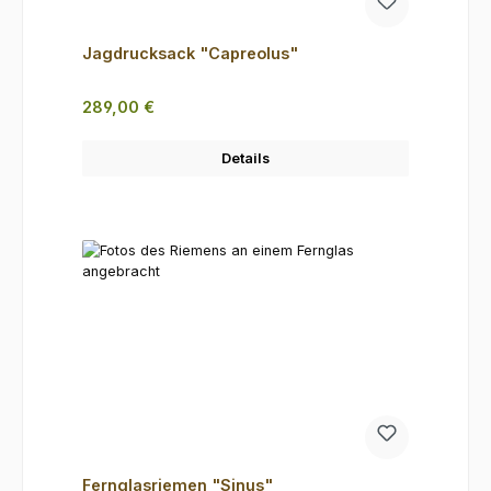
Jagdrucksack "Capreolus"
Regulärer Preis:
289,00 €
Details
Fernglasriemen "Sinus"