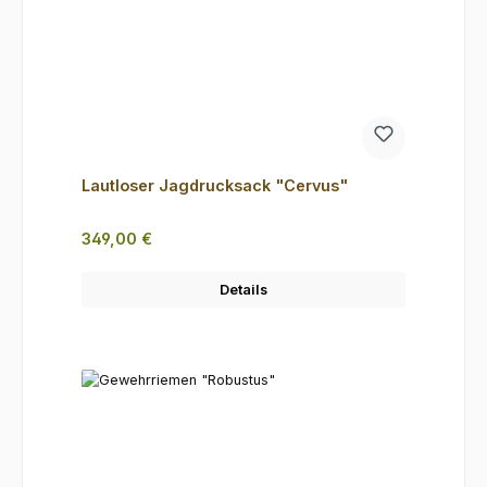
Lautloser Jagdrucksack "Cervus"
Regulärer Preis:
349,00 €
Details