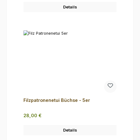
Details
Filzpatronenetui Büchse - 5er
Regulärer Preis:
28,00 €
Details