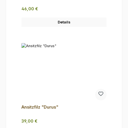
Regulärer Preis:
46,00 €
Details
Ansitzfilz "Durus"
Regulärer Preis:
39,00 €