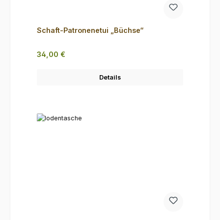
Schaft-Patronenetui „Büchse“
Regulärer Preis:
34,00 €
Details