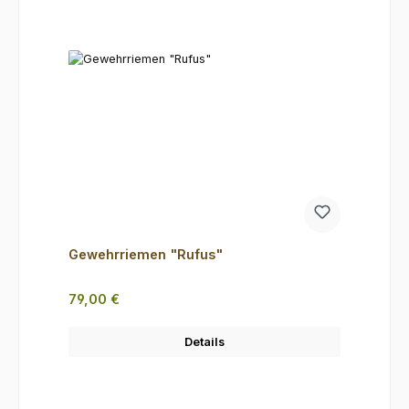
Gewehrriemen "Rufus"
Regulärer Preis:
79,00 €
Details