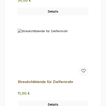
Regulärer Preis:
39,00 €
Details
Streulichtblende für Zielfernrohr
Regulärer Preis:
11,00 €
Details