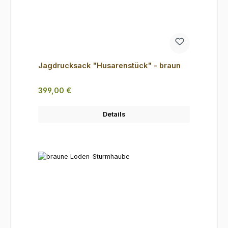
Jagdrucksack "Husarenstück" - braun
Regulärer Preis:
399,00 €
Details