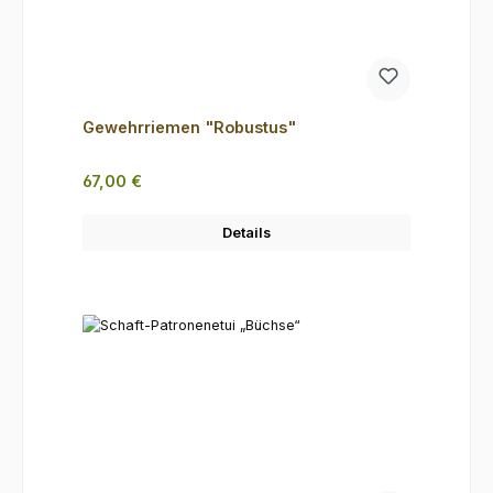
Gewehrriemen "Robustus"
Regulärer Preis:
67,00 €
Details