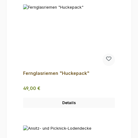
Fernglasriemen "Huckepack"
Regulärer Preis:
49,00 €
Details