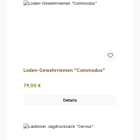
Loden-Gewehrriemen "Commodus"
Regulärer Preis:
79,00 €
Details