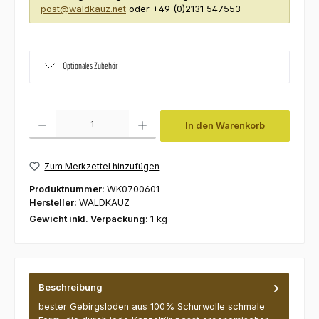
post@waldkauz.net
oder +49 (0)2131 547553
Optionales Zubehör
Produkt Anzahl: Gib den gewünschten Wert ein oder benutze die Schaltfl
In den Warenkorb
Zum Merkzettel hinzufügen
Produktnummer:
WK0700601
Hersteller:
WALDKAUZ
Gewicht inkl. Verpackung:
1 kg
Beschreibung
bester Gebirgsloden aus 100% Schurwolle schmale