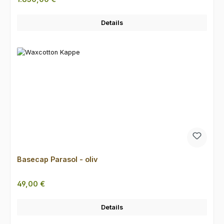
Details
Basecap Parasol - oliv
Regulärer Preis:
49,00 €
Details