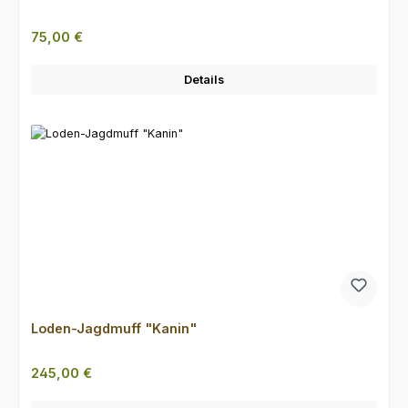
Regulärer Preis:
75,00 €
Details
Loden-Jagdmuff "Kanin"
Regulärer Preis:
245,00 €