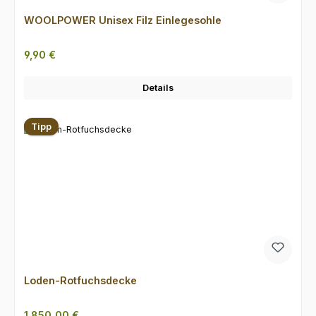
WOOLPOWER Unisex Filz Einlegesohle
Regulärer Preis:
9,90 €
Details
Tipp
Loden-Rotfuchsdecke
Regulärer Preis:
1.850,00 €