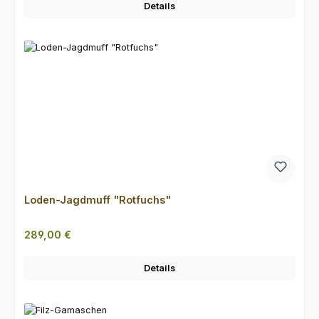
Details
Loden-Jagdmuff "Rotfuchs"
Regulärer Preis:
289,00 €
Details