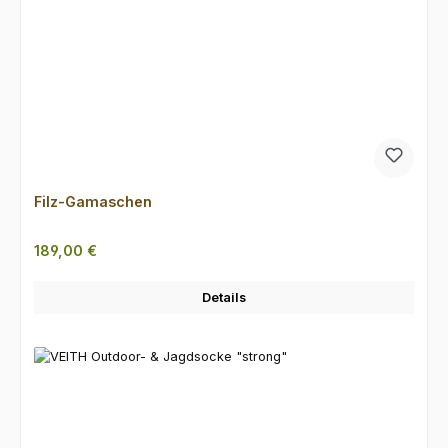
Filz-Gamaschen
Regulärer Preis:
189,00 €
Details