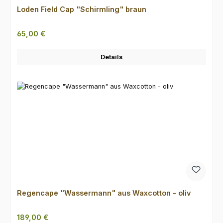
Loden Field Cap "Schirmling" braun
Regulärer Preis:
65,00 €
Details
Regencape "Wassermann" aus Waxcotton - oliv
Regulärer Preis:
189,00 €