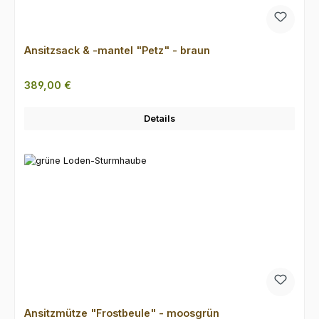
Ansitzsack & -mantel "Petz" - braun
Regulärer Preis:
389,00 €
Details
Ansitzmütze "Frostbeule" - moosgrün