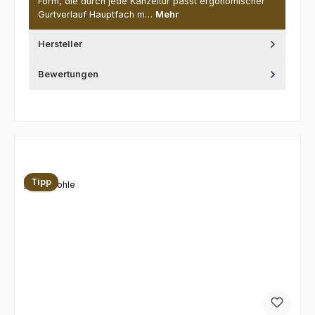
Form, die durch jede Kanzeltür passt ergonomischer
Gurtverlauf Hauptfach m…
Mehr
Hersteller
Bewertungen
Produktgalerie überspringen
Tipp