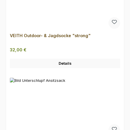
VEITH Outdoor- & Jagdsocke "strong"
Regulärer Preis:
32,00 €
Details