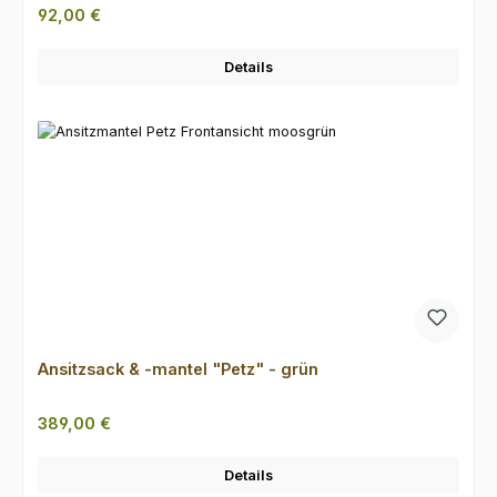
Regulärer Preis:
92,00 €
Details
Ansitzsack & -mantel "Petz" - grün
Regulärer Preis:
389,00 €
Details