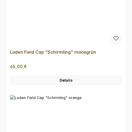
Loden Field Cap "Schirmling" moosgrün
Regulärer Preis:
65,00 €
Details