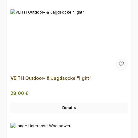
VEITH Outdoor- & Jagdsocke "light"
Regulärer Preis:
28,00 €
Details