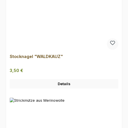
Stocknagel "WALDKAUZ"
Regulärer Preis:
3,50 €
Details