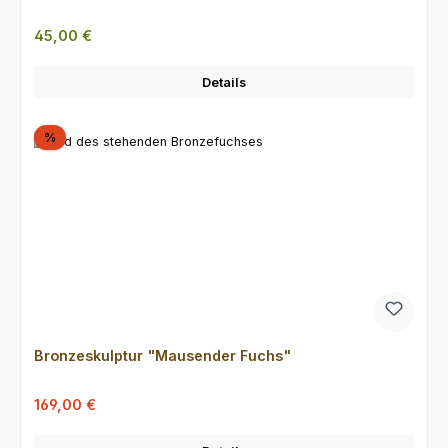
Regulärer Preis:
45,00 €
Details
Rabatt
%
Bronzeskulptur "Mausender Fuchs"
Verkaufspreis:
Regulärer Preis:
169,00 €