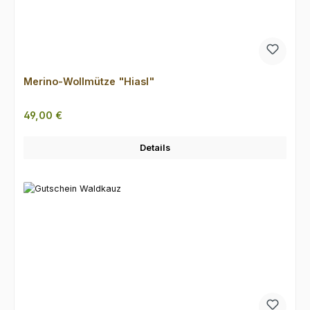
Merino-Wollmütze "Hiasl"
Regulärer Preis:
49,00 €
Details