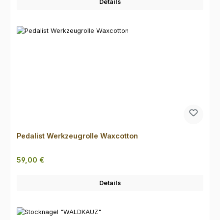
Details
Pedalist Werkzeugrolle Waxcotton
Regulärer Preis:
59,00 €
Details