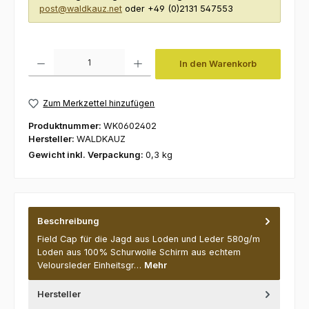
post@waldkauz.net
oder +49 (0)2131 547553
Produkt Anzahl: Gib den gewünschten Wert ein oder benutze die Schaltfl
In den Warenkorb
Zum Merkzettel hinzufügen
Produktnummer:
WK0602402
Hersteller:
WALDKAUZ
Gewicht inkl. Verpackung:
0,3 kg
Beschreibung
Field Cap für die Jagd aus Loden und Leder 580g/m
Loden aus 100% Schurwolle Schirm aus echtem
Veloursleder Einheitsgr…
Mehr
Hersteller