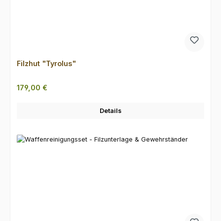
Filzhut "Tyrolus"
Regulärer Preis:
179,00 €
Details