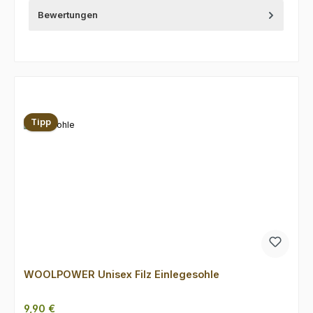
Bewertungen
Produktgalerie überspringen
Tipp
WOOLPOWER Unisex Filz Einlegesohle
Regulärer Preis:
9,90 €