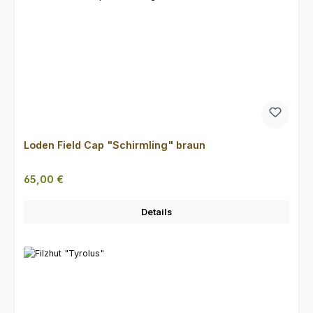
Loden Field Cap "Schirmling" braun
Regulärer Preis:
65,00 €
Details