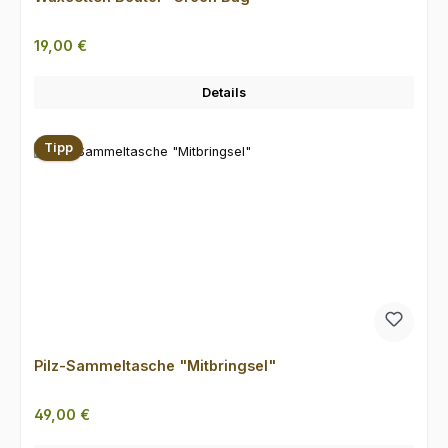
Regulärer Preis:
19,00 €
Details
Tipp
Pilz-Sammeltasche "Mitbringsel"
Regulärer Preis:
49,00 €