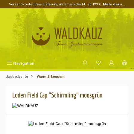
Versandkostenfreie Lieferung innerhalb der EU ab 199 €.
Mehr dazu...
Zum Hauptinhalt springen
Navigation
Jagdzubehör
Warm & Bequem
Loden Field Cap "Schirmling" moosgrün
Bildergalerie überspringen