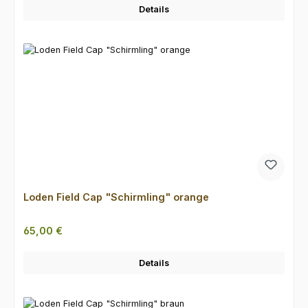
Details
Loden Field Cap "Schirmling" orange
Regulärer Preis:
65,00 €
Details