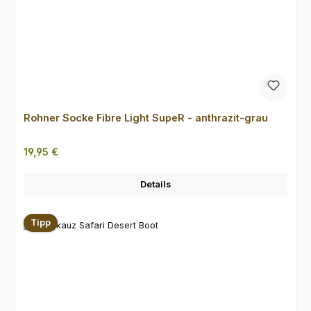
Rohner Socke Fibre Light SupeR - anthrazit-grau
Regulärer Preis:
19,95 €
Details
Tipp