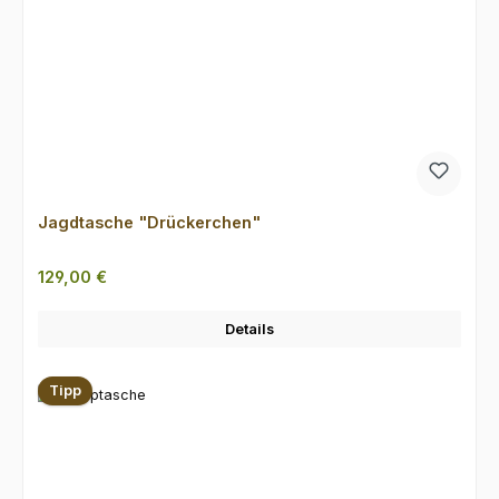
Jagdtasche "Drückerchen"
Regulärer Preis:
129,00 €
Details
Tipp