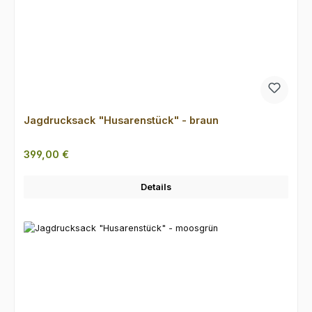
Jagdrucksack "Husarenstück" - braun
Regulärer Preis:
399,00 €
Details