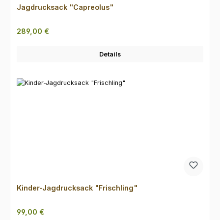
Jagdrucksack "Capreolus"
Regulärer Preis:
289,00 €
Details
Kinder-Jagdrucksack "Frischling"
Regulärer Preis:
99,00 €