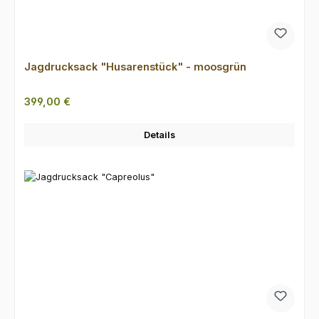
Jagdrucksack "Husarenstück" - moosgrün
Regulärer Preis:
399,00 €
Details