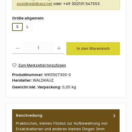
post@waldkauz.net
oder +49 (0)2131 547553
auswählen
Größe allgemein
S
L
Produkt Anzahl: Gib den gewünschten Wert ein oder benutze die Schaltfl
In den Warenkorb
Zum Merkzettel hinzufügen
Produktnummer:
WK0507300-S
Hersteller:
WALDKAUZ
Gewicht inkl. Verpackung:
0,05 kg
Beschreibung
Praktisches, kleines Filzetui zur Aufbewahrung von
Ersatzbatterien und anderen kleinen Dingen 3mm