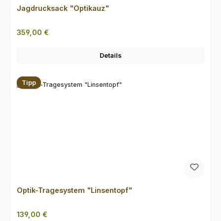
Jagdrucksack "Optikauz"
Regulärer Preis:
359,00 €
Details
Tipp
Optik-Tragesystem "Linsentopf"
Regulärer Preis:
139,00 €