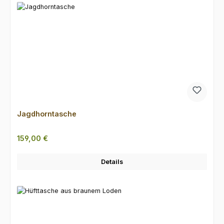
Jagdhorntasche
Regulärer Preis:
159,00 €
Details