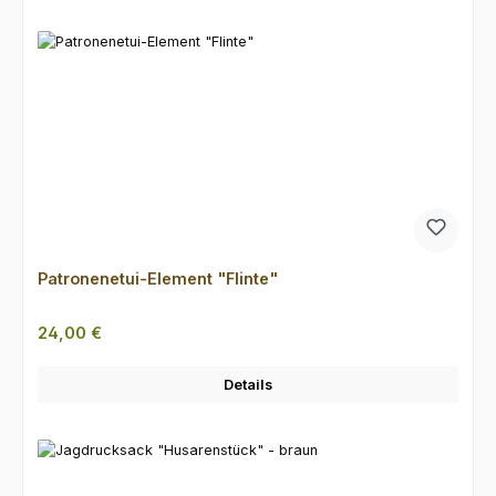
Patronenetui-Element "Flinte"
Regulärer Preis:
24,00 €
Details