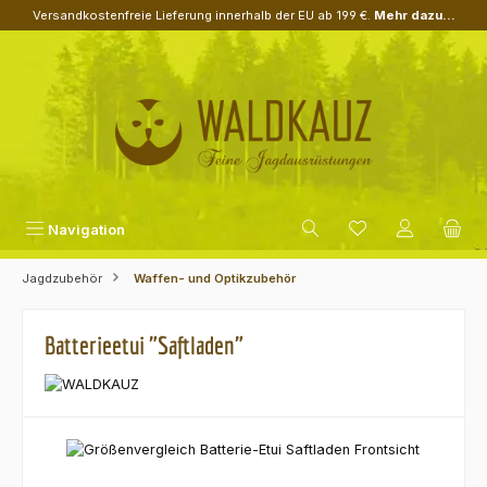
Versandkostenfreie Lieferung innerhalb der EU ab 199 €.
Mehr dazu...
Zum Hauptinhalt springen
Navigation
Jagdzubehör
Waffen- und Optikzubehör
Batterieetui "Saftladen"
Bildergalerie überspringen