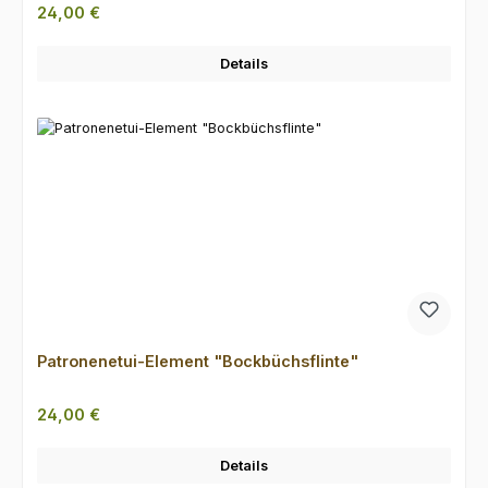
Regulärer Preis:
24,00 €
Details
Patronenetui-Element "Bockbüchsflinte"
Regulärer Preis:
24,00 €
Details