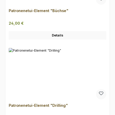
Patronenetui-Element "Büchse"
Regulärer Preis:
24,00 €
Details
Patronenetui-Element "Drilling"