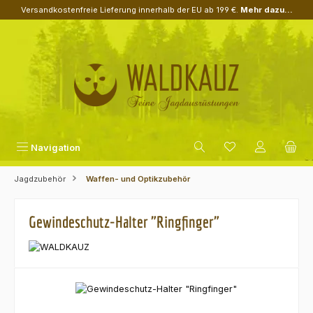
Versandkostenfreie Lieferung innerhalb der EU ab 199 €.
Mehr dazu...
Zum Hauptinhalt springen
Navigation
Jagdzubehör
Waffen- und Optikzubehör
Gewindeschutz-Halter "Ringfinger"
Bildergalerie überspringen