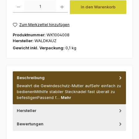
Produkt Anzahl: Gib den gewünschten Wert ein oder benutze die Schaltfl
In den Warenkorb
Zum Merkzettel hinzufügen
Produktnummer:
WK1004008
Hersteller:
WALDKAUZ
Gewicht inkl. Verpackung:
0,1 kg
Beschreibung
Bewahrt die Gewindeschutz-Mutter aufSehr einfach zu
bedienenMithilfe stabiler Stecknadel fast überall zu
befestigenPassend f…
Mehr
Hersteller
Bewertungen