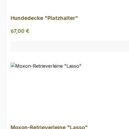
Hundedecke "Platzhalter"
Regulärer Preis:
67,00 €
Moxon-Retrieverleine "Lasso"