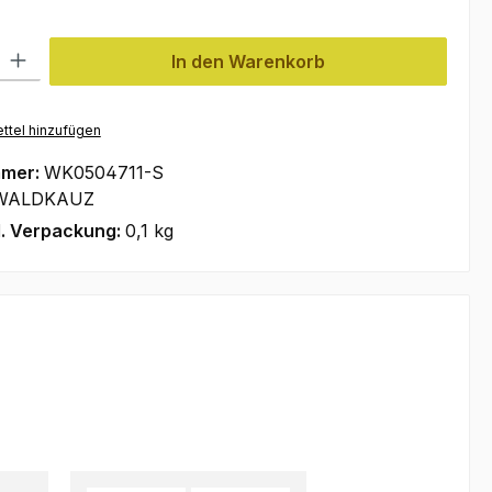
l: Gib den gewünschten Wert ein oder benutze die Schaltflächen um
In den Warenkorb
ttel hinzufügen
mmer:
WK0504711-S
WALDKAUZ
l. Verpackung:
0,1 kg