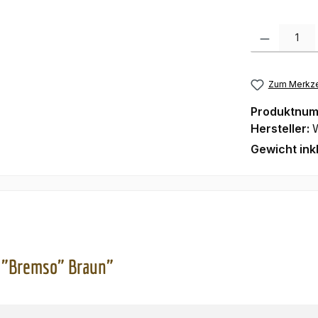
Produkt Anzah
Zum Merkze
Produktnu
Hersteller:
Gewicht ink
 "Bremso" Braun"