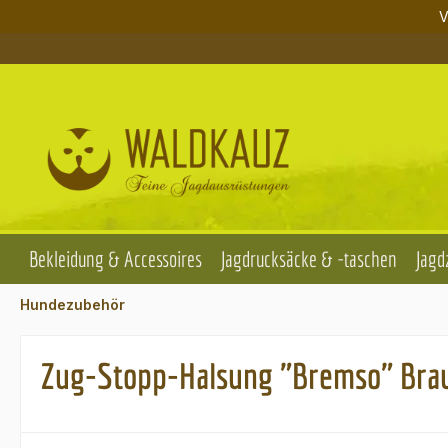
V
m Hauptinhalt springen
Zur Suche springen
Zur Hauptnavigation springen
Bekleidung & Accessoires
Jagdrucksäcke & -taschen
Jagd
Hundezubehör
Zug-Stopp-Halsung "Bremso" Bra