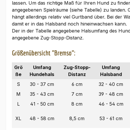
lassen. Um das richtige Maß für Ihren Hund zu finde
angegebenen Spielräume (siehe Tabelle) zu landen.
hängt allerdings relativ viel Gurtband über. Bei de
damit er in das Halsband noch hineinwachsen kann.
Der in der Tabelle angegebene Halsumfang des Hunde
angegebene Zug-Stopp-Distanz.
Größenübersicht "Bremso":
Grö
Umfang
Zug-Stopp-
Umfang
ße
Hundehals
Distanz
Halsband
S
30 - 37 cm
6 cm
32 - 40 cm
M
35 - 43 cm
7 cm
39 - 48 cm
L
41 - 50 cm
8 cm
46 - 54 cm
XL
48 - 58 cm
8,5 cm
53 - 61 cm