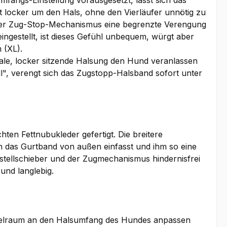
fangs-Einstellung vorausgesetzt, lässt sich das
locker um den Hals, ohne den Vierläufer unnötig zu
t der Zug-Stop-Mechanismus eine begrenzte Verengung
ngestellt, ist dieses Gefühl unbequem, würgt aber
 (XL).
male, locker sitzende Halsung den Hund veranlassen
", verengt sich das Zugstopp-Halsband sofort unter
n Fettnubukleder gefertigt. Die breitere
en das Gurtband von außen einfasst und ihm so eine
erstellschieber und der Zugmechanismus hindernisfrei
und langlebig.
Spielraum an den Halsumfang des Hundes anpassen