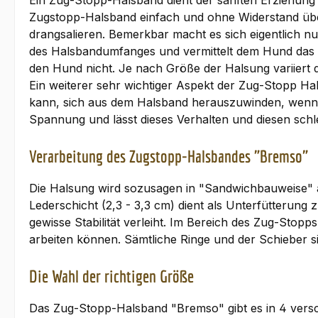
Ein Zug-Stopp-Halsband dient der sanften Erziehung 
Zugstopp-Halsband einfach und ohne Widerstand übe
drangsalieren. Bemerkbar macht es sich eigentlich 
des Halsbandumfanges und vermittelt dem Hund das Ge
den Hund nicht. Je nach Größe der Halsung variiert 
Ein weiterer sehr wichtiger Aspekt der Zug-Stopp Ha
kann, sich aus dem Halsband herauszuwinden, wenn e
Spannung und lässt dieses Verhalten und diesen schle
Verarbeitung des Zugstopp-Halsbandes "Bremso"
Die Halsung wird sozusagen in "Sandwichbauweise" a
Lederschicht (2,3 - 3,3 cm) dient als Unterfütterun
gewisse Stabilität verleiht. Im Bereich des Zug-Stop
arbeiten können. Sämtliche Ringe und der Schieber si
Die Wahl der richtigen Größe
Das Zug-Stopp-Halsband "Bremso" gibt es in 4 vers