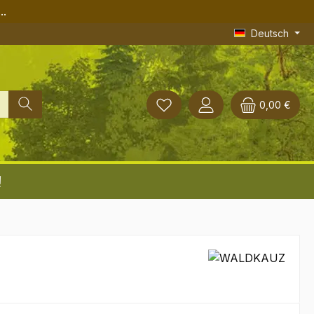
..
Deutsch
0,00 €
!