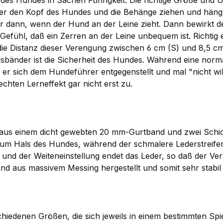
des Hundes in Sachen Führigkeit. Die richtige Größe und Um
r den Kopf des Hundes und die Behänge ziehen und hängt 
nur dann, wenn der Hund an der Leine zieht. Dann bewirk
fühl, daß ein Zerren an der Leine unbequem ist. Richtig ei
die Distanz dieser Verengung zwischen 6 cm (S) und 8,5 cm
lsbänder ist die Sicherheit des Hundes. Während eine nor
r sich dem Hundeführer entgegenstellt und mal "nicht will
chten Lerneffekt gar nicht erst zu.
us einem dicht gewebten 20 mm-Gurtband und zwei Schichte
g zum Hals des Hundes, während der schmalere Lederstreif
ps und der Weiteneinstellung endet das Leder, so daß der V
nd aus massivem Messing hergestellt und somit sehr stabil 
chiedenen Größen, die sich jeweils in einem bestimmten 