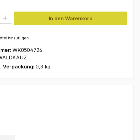
l: Gib den gewünschten Wert ein oder benutze die Schaltflächen um
In den Warenkorb
ttel hinzufügen
mmer:
WK0504726
WALDKAUZ
l. Verpackung:
0,3 kg