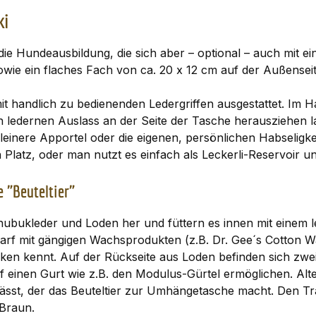
ki
 die Hundeausbildung, die sich aber – optional – auch mit e
owie ein flaches Fach von ca. 20 x 12 cm auf der Außenseit
 handlich zu bedienenden Ledergriffen ausgestattet. Im Hau
n ledernen Auslass an der Seite der Tasche herausziehen l
leinere Apportel oder die eigenen, persönlichen Habseligke
Platz, oder man nutzt es einfach als Leckerli-Reservoir un
e "Beuteltier"
tnubukleder und Loden her und füttern es innen mit einem 
rf mit gängigen Wachsprodukten (z.B. Dr. Gee´s Cotton Wa
en kennt. Auf der Rückseite aus Loden befinden sich zwei 
 einen Gurt wie z.B. den Modulus-Gürtel ermöglichen. Alter
n lässt, der das Beuteltier zur Umhängetasche macht. Den 
 Braun.