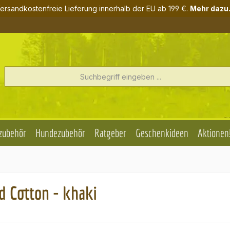
ersandkostenfreie Lieferung innerhalb der EU ab 199 €.
Mehr dazu.
zubehör
Hundezubehör
Ratgeber
Geschenkideen
Aktionen
d Cotton - khaki