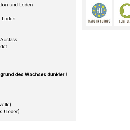
tton und Loden
d Loden
-Auslass
idet
grund des Wachses dunkler !
olle)
gs (Leder)