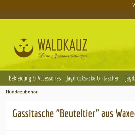
V
m Hauptinhalt springen
Zur Suche springen
Zur Hauptnavigation springen
Bekleidung & Accessoires
Jagdrucksäcke & -taschen
Jagd
Hundezubehör
Gassitasche "Beuteltier" aus Waxe