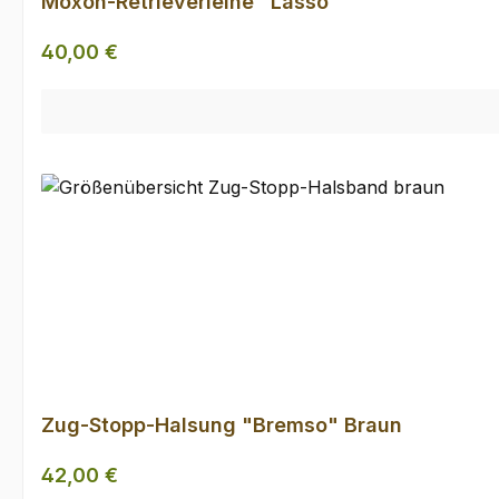
Moxon-Retrieverleine "Lasso"
Regulärer Preis:
40,00 €
Zug-Stopp-Halsung "Bremso" Braun
Regulärer Preis:
42,00 €