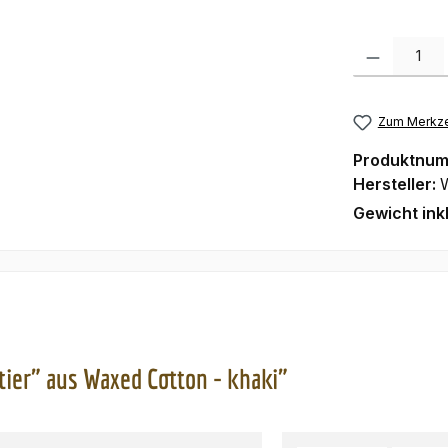
Produkt Anzah
Zum Merkze
Produktnu
Hersteller:
Gewicht ink
ier" aus Waxed Cotton - khaki"