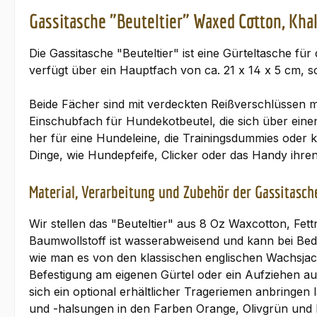
Gassitasche "Beuteltier" Waxed Cotton, Kha
Die Gassitasche "Beuteltier" ist eine Gürteltasche für
verfügt über ein Hauptfach von ca. 21 x 14 x 5 cm, s
Beide Fächer sind mit verdeckten Reißverschlüssen mit
Einschubfach für Hundekotbeutel, die sich über eine
her für eine Hundeleine, die Trainingsdummies oder k
Dinge, wie Hundepfeife, Clicker oder das Handy ihren 
Material, Verarbeitung und Zubehör der Gassitasch
Wir stellen das "Beuteltier" aus 8 Oz Waxcotton, Fet
Baumwollstoff ist wasserabweisend und kann bei Beda
wie man es von den klassischen englischen Wachsjack
Befestigung am eigenen Gürtel oder ein Aufziehen auf
sich ein optional erhältlicher Trageriemen anbringe
und -halsungen in den Farben Orange, Olivgrün und