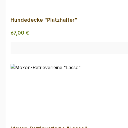
Hundedecke "Platzhalter"
Regulärer Preis:
67,00 €