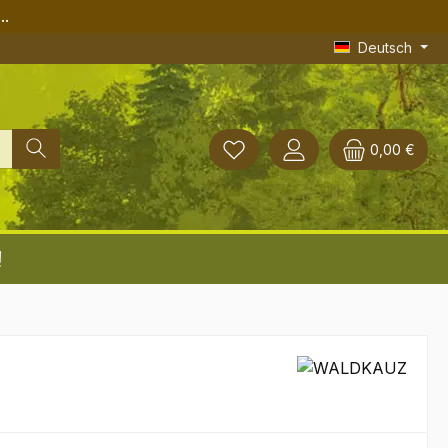
..
Deutsch
0,00 €
!