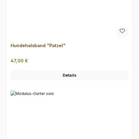
Hundehalsband "Patzel"
Regulärer Preis:
47,00 €
Details