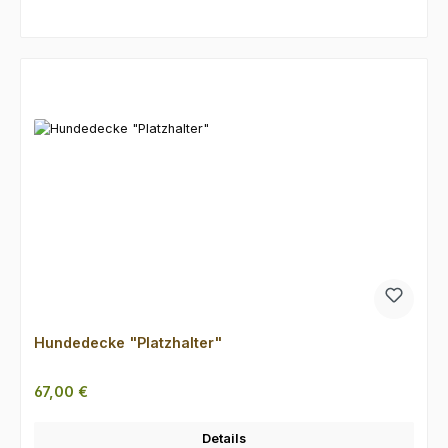
Produktgalerie überspringen
Hundedecke "Platzhalter"
Regulärer Preis:
67,00 €
Details