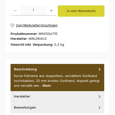
Produkt Anzahl: Gib den gewünschten Wert ein oder benutze die Schaltfl
In den Warenkorb
Zum Merkzettel hinzufügen
Produktnummer:
WK0504715
Hersteller:
WALDKAUZ
Gewicht inkl. Verpackung:
0,3 kg
Beschreibung
Kurze Führleine aus doppeltem, vernähtem Gurtband
hochstabiles, 20 mm breites Gurtband, doppelt gelegt
und vernäht wei…
Mehr
Hersteller
Bewertungen