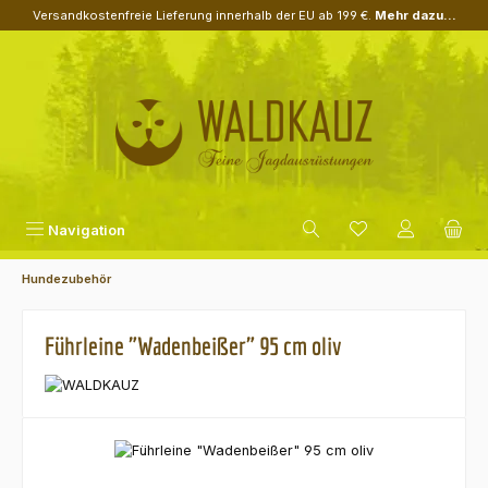
Versandkostenfreie Lieferung innerhalb der EU ab 199 €.
Mehr dazu...
Zum Hauptinhalt springen
Navigation
Hundezubehör
Führleine "Wadenbeißer" 95 cm oliv
Bildergalerie überspringen