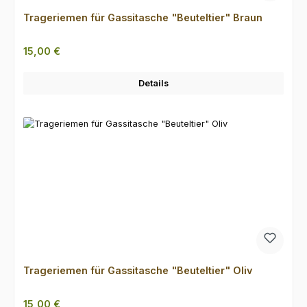
Trageriemen für Gassitasche "Beuteltier" Braun
Regulärer Preis:
15,00 €
Details
Trageriemen für Gassitasche "Beuteltier" Oliv
Regulärer Preis:
15,00 €