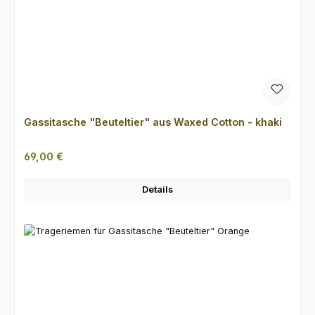
Gassitasche "Beuteltier" aus Waxed Cotton - khaki
Regulärer Preis:
69,00 €
Details