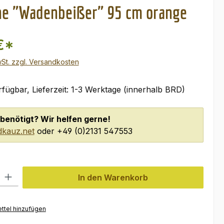
ne "Wadenbeißer" 95 cm orange
€*
wSt. zzgl. Versandkosten
fügbar, Lieferzeit: 1-3 Werktage (innerhalb BRD)
benötigt? Wir helfen gerne!
kauz.net
oder +49 (0)2131 547553
l: Gib den gewünschten Wert ein oder benutze die Schaltflächen um
In den Warenkorb
ttel hinzufügen