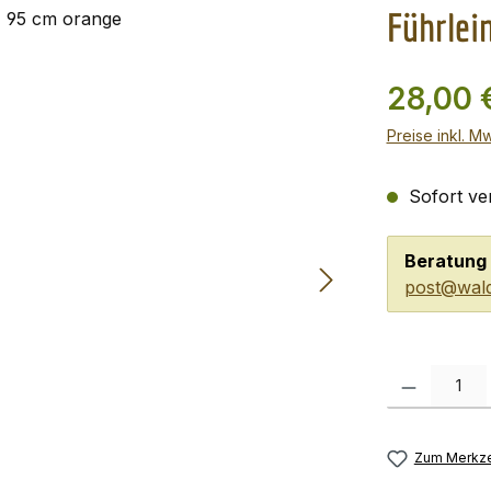
Führlei
28,00 
Preise inkl. M
Sofort ver
Beratung 
post@wald
Produkt Anzah
Zum Merkze