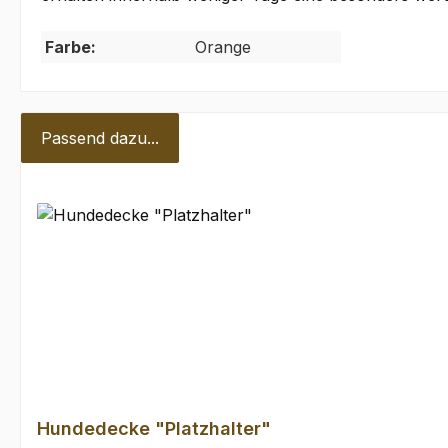
Farbe:
Orange
Passend dazu...
Produktgalerie überspringen
Hundedecke "Platzhalter"