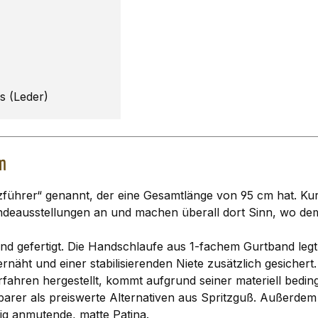
gs (Leder)
m
zführer“ genannt, der eine Gesamtlänge von 95 cm hat. Kurz
Hundeausstellungen an und machen überall dort Sinn, wo de
and gefertigt. Die Handschlaufe aus 1-fachem Gurtband le
rnäht und einer stabilisierenden Niete zusätzlich gesichert.
ren hergestellt, kommt aufgrund seiner materiell bedingten
tbarer als preiswerte Alternativen aus Spritzguß. Außerdem
ig anmutende, matte Patina.