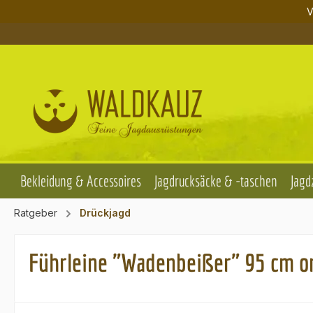
V
m Hauptinhalt springen
Zur Suche springen
Zur Hauptnavigation springen
Bekleidung & Accessoires
Jagdrucksäcke & -taschen
Jagd
Ratgeber
Drückjagd
Führleine "Wadenbeißer" 95 cm o