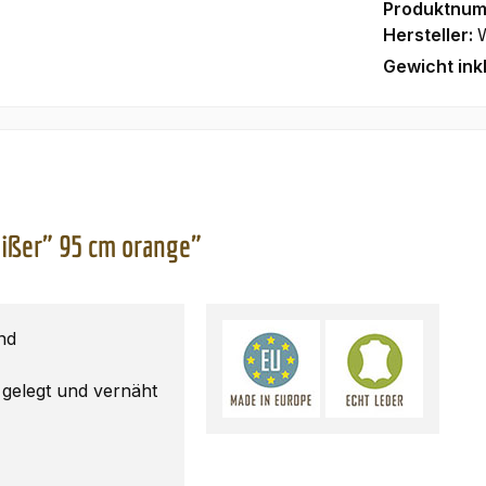
Produktnu
Hersteller:
Gewicht ink
ißer" 95 cm orange"
nd
 gelegt und vernäht