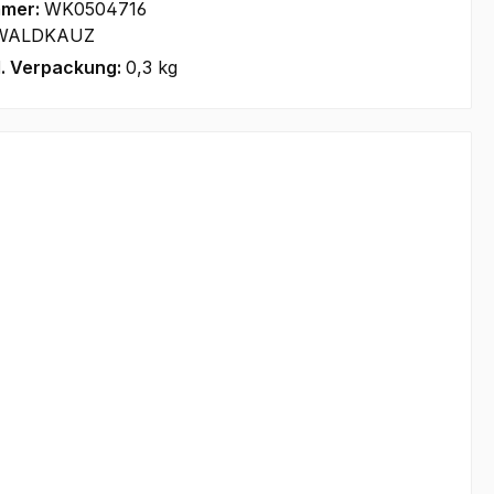
mmer:
WK0504716
WALDKAUZ
l. Verpackung:
0,3 kg