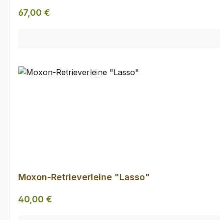
Regulärer Preis:
67,00 €
Moxon-Retrieverleine "Lasso"
Regulärer Preis:
40,00 €