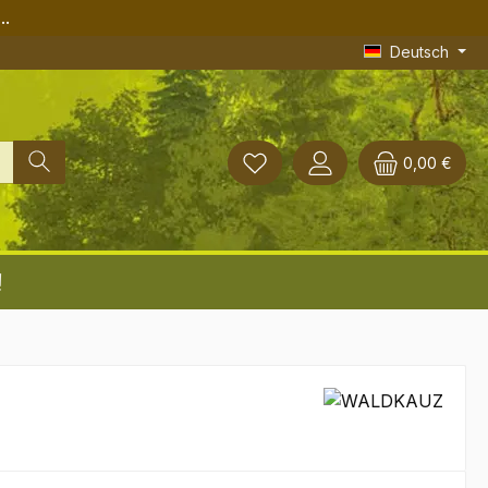
..
Deutsch
0,00 €
!