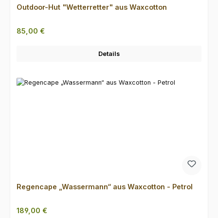
Outdoor-Hut "Wetterretter" aus Waxcotton
Regulärer Preis:
85,00 €
Details
Regencape „Wassermann“ aus Waxcotton - Petrol
Regulärer Preis:
189,00 €