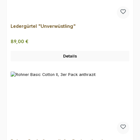
Ledergürtel "Unverwüstling"
Regulärer Preis:
89,00 €
Details