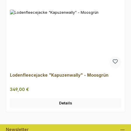
Lodenfleecejacke "Kapuzenwally" - Moosgrün
Regulärer Preis:
349,00 €
Details
Newsletter