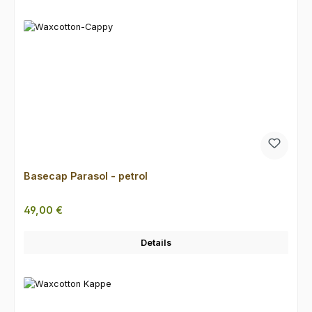
Produktgalerie überspringen
Basecap Parasol - petrol
Regulärer Preis:
49,00 €
Details