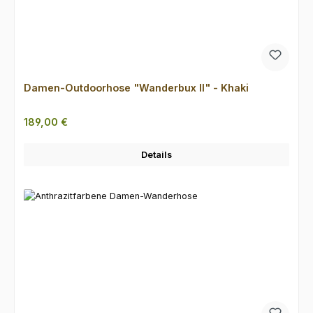
Damen-Outdoorhose "Wanderbux II" - Khaki
Regulärer Preis:
189,00 €
Details