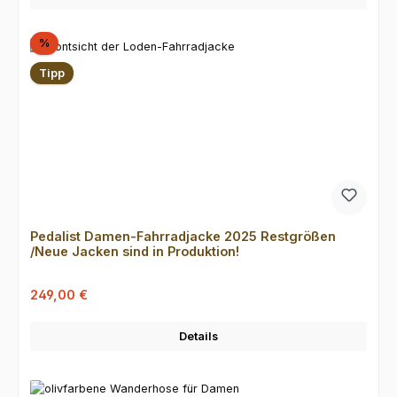
Rabatt
%
Tipp
Pedalist Damen-Fahrradjacke 2025 Restgrößen
/Neue Jacken sind in Produktion!
Verkaufspreis:
Regulärer Preis:
249,00 €
Details