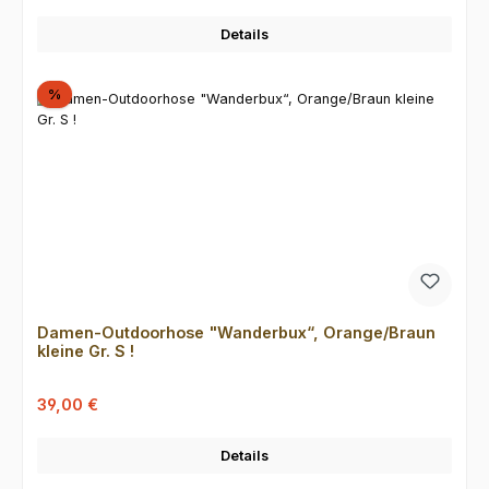
Details
Rabatt
%
Damen-Outdoorhose "Wanderbux“, Orange/Braun
kleine Gr. S !
Verkaufspreis:
Regulärer Preis:
39,00 €
Details