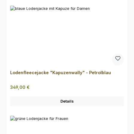
Lodenfleecejacke "Kapuzenwally" - Petrolblau
Regulärer Preis:
349,00 €
Details