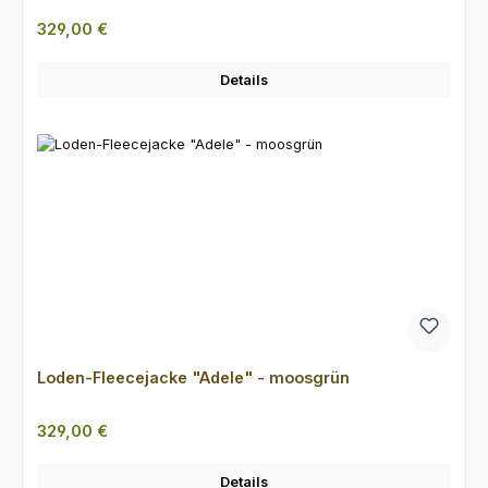
Regulärer Preis:
329,00 €
Details
Loden-Fleecejacke "Adele" - moosgrün
Regulärer Preis:
329,00 €
Details