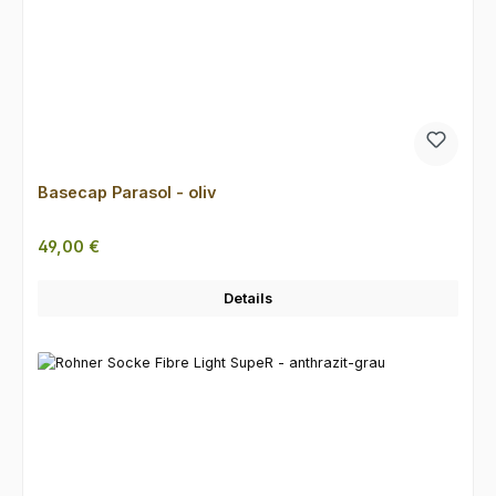
Basecap Parasol - oliv
Regulärer Preis:
49,00 €
Details