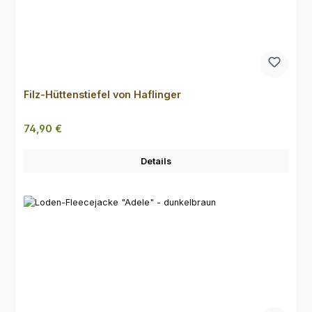
Filz-Hüttenstiefel von Haflinger
Regulärer Preis:
74,90 €
Details