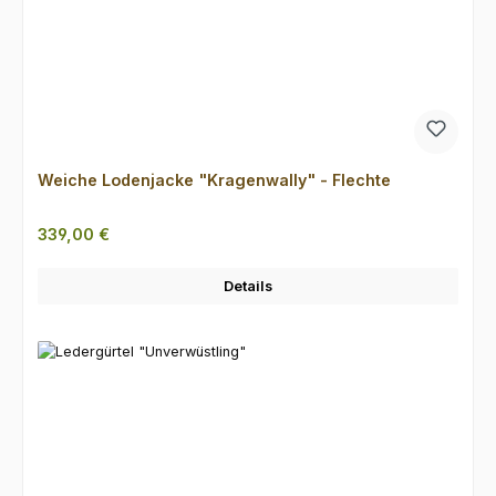
Weiche Lodenjacke "Kragenwally" - Flechte
Regulärer Preis:
339,00 €
Details