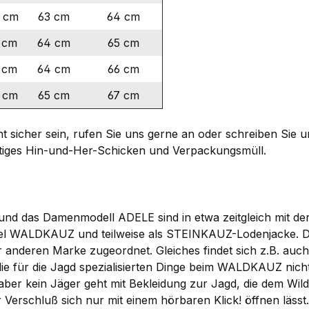
 cm
63 cm
64 cm
 cm
64 cm
65 cm
 cm
64 cm
66 cm
 cm
65 cm
67 cm
ht sicher sein, rufen Sie uns gerne an oder schreiben Sie 
tiges Hin-und-Her-Schicken und Verpackungsmüll.
 und das Damenmodell ADELE sind in etwa zeitgleich mit
Label WALDKAUZ und teilweise als STEINKAUZ-Lodenjacke. 
 der anderen Marke zugeordnet. Gleiches findet sich z.B
 die für die Jagd spezialisierten Dinge beim WALDKAUZ nicht
 aber kein Jäger geht mit Bekleidung zur Jagd, die dem Wi
r Verschluß sich nur mit einem hörbaren Klick! öffnen läs