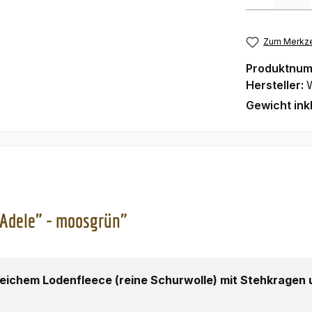
Zum Merkze
Produktnu
Hersteller:
Gewicht ink
"Adele" - moosgrün"
ichem Lodenfleece (reine Schurwolle) mit Stehkragen