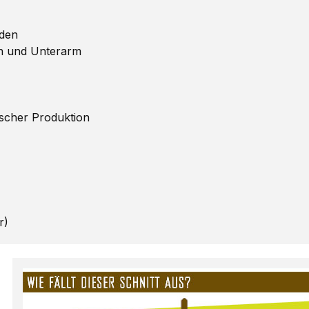
oden
en und Unterarm
scher Produktion
r)