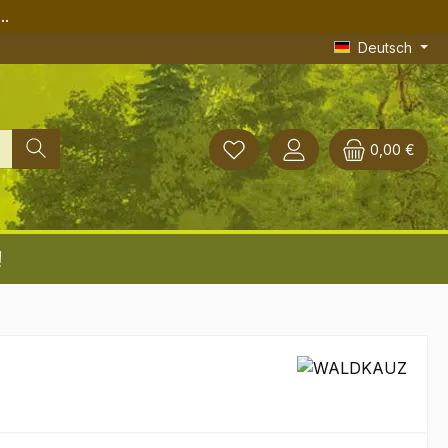
..
Deutsch
0,00 €
!