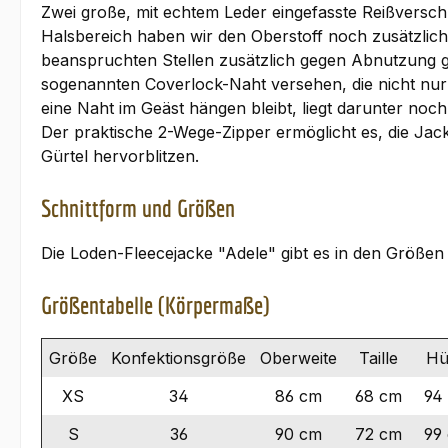
Zwei große, mit echtem Leder eingefasste Reißverschl
Halsbereich haben wir den Oberstoff noch zusätzlich
beanspruchten Stellen zusätzlich gegen Abnutzung g
sogenannten Coverlock-Naht versehen, die nicht nur 
eine Naht im Geäst hängen bleibt, liegt darunter noch
Der praktische 2-Wege-Zipper ermöglicht es, die Jac
Gürtel hervorblitzen.
Schnittform und Größen
Die Loden-Fleecejacke "Adele" gibt es in den Größe
Größentabelle (Körpermaße)
Größe
Konfektionsgröße
Oberweite
Taille
Hü
XS
34
86 cm
68 cm
94
S
36
90 cm
72 cm
99