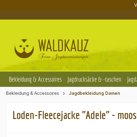
V
m Hauptinhalt springen
Zur Suche springen
Zur Hauptnavigation springen
Bekleidung & Accessoires
Jagdrucksäcke & -taschen
Jagd
Bekleidung & Accessoires
Jagdbekleidung Damen
Loden-Fleecejacke "Adele" - moo