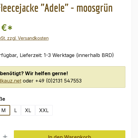
leecejacke "Adele" - moosgrün
 €*
wSt. zzgl. Versandkosten
fügbar, Lieferzeit: 1-3 Werktage (innerhalb BRD)
benötigt? Wir helfen gerne!
kauz.net
oder +49 (0)2131 547553
auswählen
ße
M
L
XL
XXL
l: Gib den gewünschten Wert ein oder benutze die Schaltflächen um
In den Warenkorb