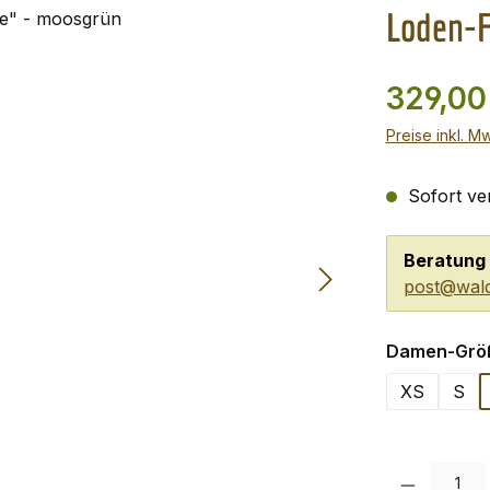
Loden-F
329,00
Preise inkl. M
Sofort ver
Beratung 
post@wald
Damen-Grö
XS
S
Produkt Anzah