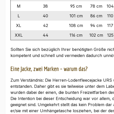
M
38
95 cm
78 cm
104
L
40
101 cm
86 cm
110
XL
42
108 cm
94 cm
117
XXL
44
116 cm
102 cm
125
Sollten Sie sich bezüglich Ihrer benötigten Größe nic
kompetent und schnell und vermeiden dadurch unnö
Eine Jacke, zwei Marken – warum das?
Zum Verständnis: Die Herren-Lodenfleecejacke URS
entstanden. Daher gibt es sie teilweise unter dem 
wurden dabei der einen, die bunten Freizeitfarben
Die Intention bei dieser Entscheidung war vor allem,
geeignet sind. Umgekehrt stellt das kein Problem dar
er/sie mit einer Umhängetasche losziehen, bei der de