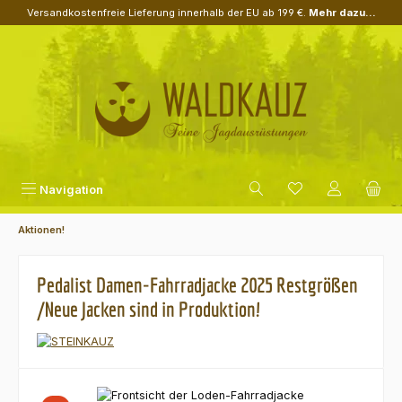
Versandkostenfreie Lieferung innerhalb der EU ab 199 €.
Mehr dazu...
Zum Hauptinhalt springen
Navigation
Aktionen!
Pedalist Damen-Fahrradjacke 2025 Restgrößen
/Neue Jacken sind in Produktion!
Bildergalerie überspringen