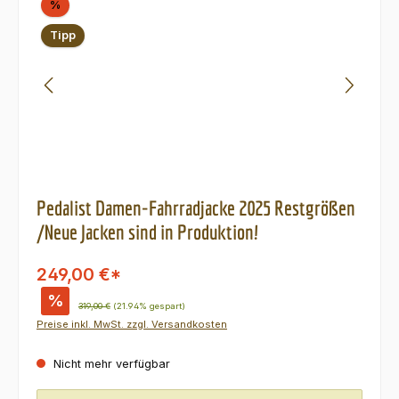
Rabatt
%
Tipp
Pedalist Damen-Fahrradjacke 2025 Restgrößen
/Neue Jacken sind in Produktion!
249,00 €*
%
Regulärer Preis:
319,00 €
(21.94% gespart)
Preise inkl. MwSt. zzgl. Versandkosten
Nicht mehr verfügbar