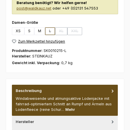
Beratung benötigt? Wir helfen gerne!
post@waldkauz.net
oder +49 (0)2131 547553
auswählen
Damen-Größe
XS
S
M
L
XL
XXL
(Diese Option ist zurzeit nicht verfügbar.)
(Diese Option ist zurzeit nicht verfügbar.)
(Diese Option ist zurzeit nicht verf
Zum Merkzettel hinzufügen
Produktnummer:
SK0010215-L
Hersteller:
STEINKAUZ
Gewicht inkl. Verpackung:
0,7 kg
Beschreibung
Windabweisende und atmungsaktive Lodenjacke mit
fahrrad-optimiertem Schnitt an Rumpf und Ärmeln aus
Lodenfleece (reine Schur…
Mehr
Hersteller