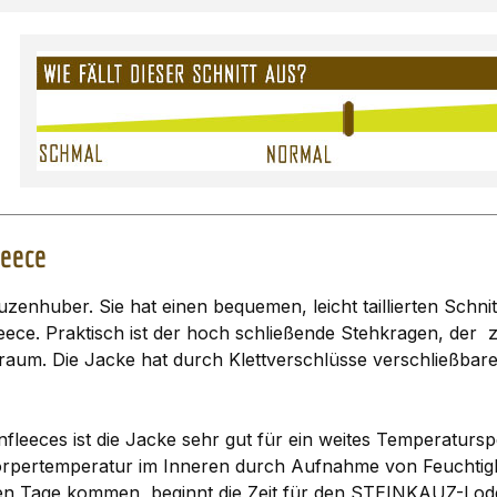
leece
zenhuber. Sie hat einen bequemen, leicht taillierten Schn
e. Praktisch ist der hoch schließende Stehkragen, der z
auraum. Die Jacke hat durch Klettverschlüsse verschließb
fleeces ist die Jacke sehr gut für ein weites Temperatur
e Körpertemperatur im Inneren durch Aufnahme von Feuchtigk
n Tage kommen, beginnt die Zeit für den STEINKAUZ-Lodenfl