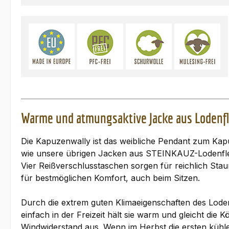
Warme und atmungsaktive Jacke aus Lodenf
Die Kapuzenwally ist das weibliche Pendant zum Kapu
wie unsere übrigen Jacken aus STEINKAUZ-Lodenfleec
Vier Reißverschlusstaschen sorgen für reichlich St
für bestmöglichen Komfort, auch beim Sitzen.
Durch die extrem guten Klimaeigenschaften des Loden
einfach in der Freizeit hält sie warm und gleicht di
Windwiderstand aus. Wenn im Herbst die ersten kühle