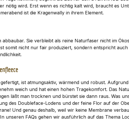
r nötig wird. Erst wenn es richtig kalt wird, braucht es U
erabend ist die Kragenwally in ihrem Element.
 abbaubar. Sie verbleibt als reine Naturfaser nicht im Ök
st somit nicht nur fair produziert, sondern entspricht auch
dlichkeit.
enfleece
efertigt, ist atmungsaktiv, wärmend und robust. Aufgrund 
enehm weich und hat einen hohen Tragekomfort. Das Naturp
gen läßt man trocknen und bürstet sie dann raus. Was un
bung des Doubleface-Lodens und der feine Flor auf der Ob
ane! Und genau deshalb, weil wir keine Membrane verbau
. In unseren
FAQs
gehen wir ausführlich auf das Thema Lod