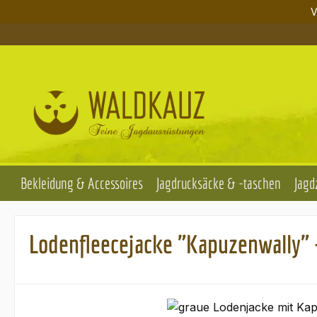
V
m Hauptinhalt springen
Zur Suche springen
Zur Hauptnavigation springen
Bekleidung & Accessoires
Jagdrucksäcke & -taschen
Jagd
Lodenfleecejacke "Kapuzenwally" 
Bildergalerie überspringen