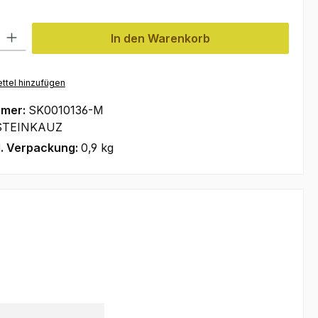
l: Gib den gewünschten Wert ein oder benutze die Schaltflächen um
In den Warenkorb
ttel hinzufügen
mmer:
SK0010136-M
STEINKAUZ
l. Verpackung:
0,9 kg