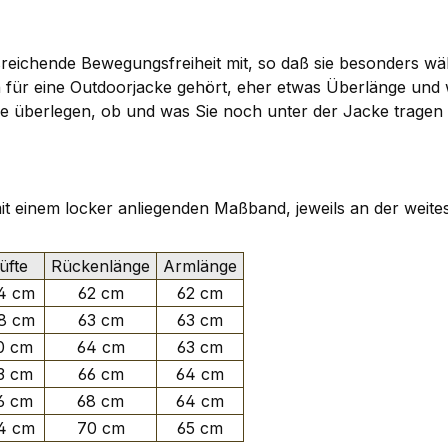
reichende Bewegungsfreiheit mit, so daß sie besonders wäh
ch für eine Outdoorjacke gehört, eher etwas Überlänge un
n. Sie überlegen, ob und was Sie noch unter der Jacke tra
 mit einem locker anliegenden Maßband, jeweils an der weite
fte
Rückenlänge
Armlänge
4 cm
62 cm
62 cm
8 cm
63 cm
63 cm
0 cm
64 cm
63 cm
3 cm
66 cm
64 cm
6 cm
68 cm
64 cm
4 cm
70 cm
65 cm