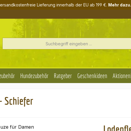
ersandkostenfreie Lieferung innerhalb der EU ab 199 €.
Mehr dazu.
zubehör
Hundezubehör
Ratgeber
Geschenkideen
Aktionen
- Schiefer
Lodenfl