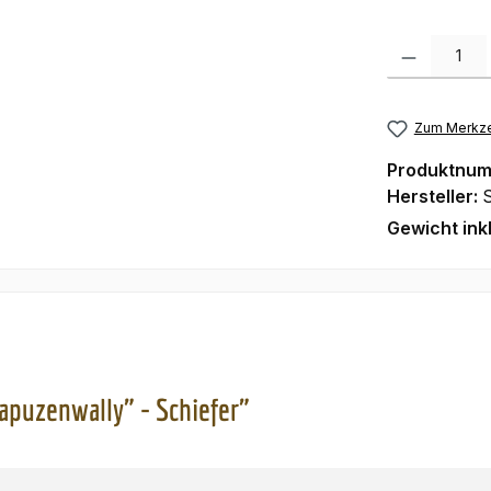
Produkt Anzah
Zum Merkze
Produktnu
Hersteller:
Gewicht ink
apuzenwally" - Schiefer"