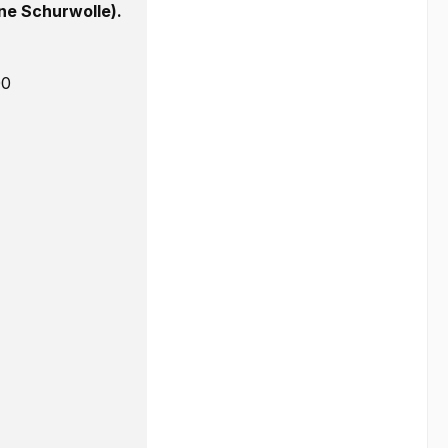
e Schurwolle).
00