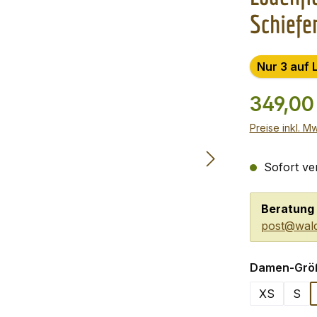
Schiefe
Nur 3 auf 
349,00
Preise inkl. M
Sofort ver
Beratung 
post@wald
Damen-Grö
XS
S