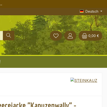
..
Deutsch
0,00 €
!
eecejacke "Kapuzenwally" -