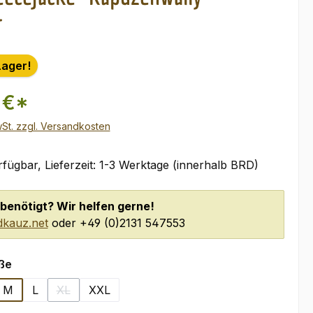
r
Lager!
 €*
wSt. zzgl. Versandkosten
fügbar, Lieferzeit: 1-3 Werktage (innerhalb BRD)
benötigt? Wir helfen gerne!
kauz.net
oder +49 (0)2131 547553
auswählen
ße
M
L
XL
XXL
(Diese Option ist zurzeit nicht verfügbar.)