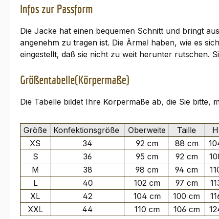
Infos zur Passform
Die Jacke hat einen bequemen Schnitt und bringt aus
angenehm zu tragen ist. Die Ärmel haben, wie es si
eingestellt, daß sie nicht zu weit herunter rutsche
Größentabelle(Körpermaße)
Die Tabelle bildet Ihre Körpermaße ab, die Sie bitte,
Größe
Konfektionsgröße
Oberweite
Taille
Hü
XS
34
92 cm
88 cm
10
S
36
95 cm
92 cm
10
M
38
98 cm
94 cm
11
L
40
102 cm
97 cm
11
XL
42
104 cm
100 cm
11
XXL
44
110 cm
106 cm
12