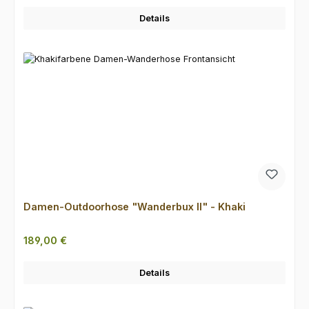
Details
Damen-Outdoorhose "Wanderbux II" - Khaki
Regulärer Preis:
189,00 €
Details