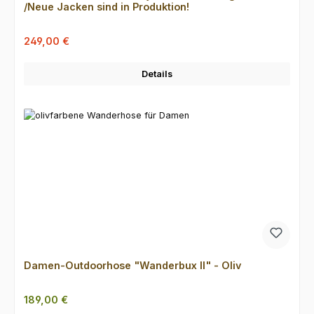
/Neue Jacken sind in Produktion!
Verkaufspreis:
Regulärer Preis:
249,00 €
Details
Damen-Outdoorhose "Wanderbux II" - Oliv
Regulärer Preis:
189,00 €