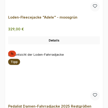
Loden-Fleecejacke "Adele" - moosgrün
Regulärer Preis:
329,00 €
Details
Rabatt
%
Tipp
Pedalist Damen-Fahrradjacke 2025 Restgrößen