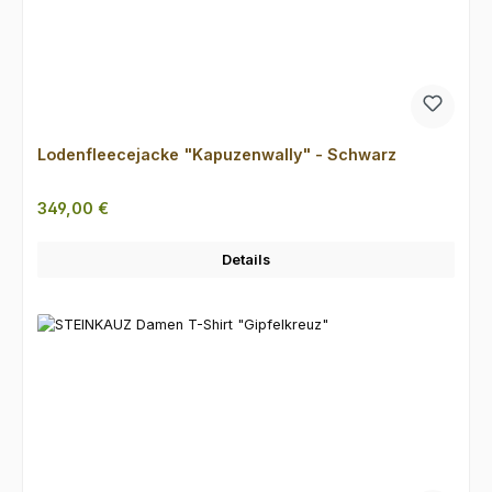
Lodenfleecejacke "Kapuzenwally" - Schwarz
Regulärer Preis:
349,00 €
Details