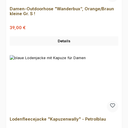
Damen-Outdoorhose "Wanderbux“, Orange/Braun
kleine Gr. S !
Verkaufspreis:
Regulärer Preis:
39,00 €
Details
Lodenfleecejacke "Kapuzenwally" - Petrolblau