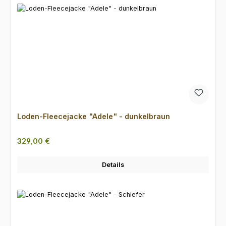
Loden-Fleecejacke "Adele" - dunkelbraun
Regulärer Preis:
329,00 €
Details