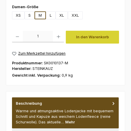
auswählen
Damen-Größe
XS
S
M
L
XL
XXL
Produkt Anzahl: Gib den gewünschten Wert ein oder benutze die Schaltfl
In den Warenkorb
Zum Merkzettel hinzufügen
Produktnummer:
SK0010137-M
Hersteller:
STEINKAUZ
Gewicht inkl. Verpackung:
0,9 kg
Beschreibung
Warme und atmungsaktive Lodenjacke mit bequemem
Schnitt und Kapuze aus weichem Lodenfleece (reine
Schurwolle). Das aktuelle…
Mehr