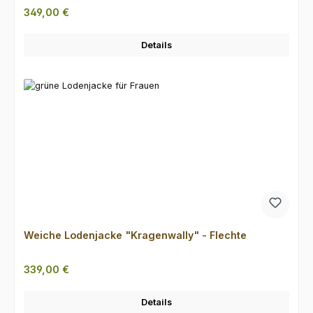
Regulärer Preis:
349,00 €
Details
Weiche Lodenjacke "Kragenwally" - Flechte
Regulärer Preis:
339,00 €
Details