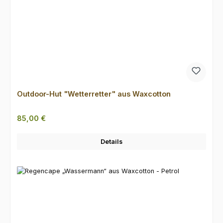
Outdoor-Hut "Wetterretter" aus Waxcotton
Regulärer Preis:
85,00 €
Details