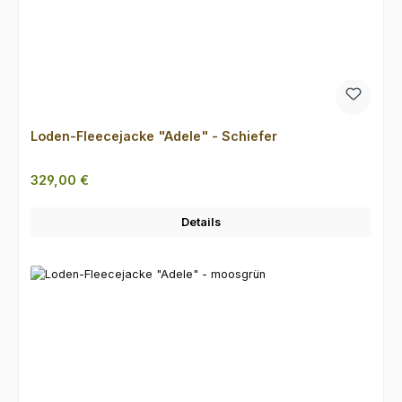
Loden-Fleecejacke "Adele" - Schiefer
Regulärer Preis:
329,00 €
Details