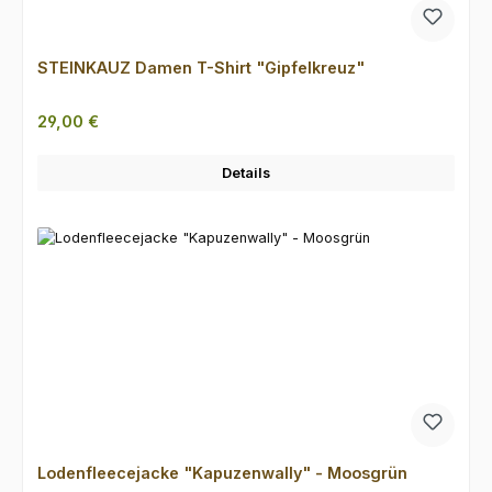
STEINKAUZ Damen T-Shirt "Gipfelkreuz"
Regulärer Preis:
29,00 €
Details
Lodenfleecejacke "Kapuzenwally" - Moosgrün