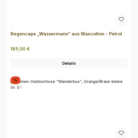
Regencape „Wassermann“ aus Waxcotton - Petrol
Regulärer Preis:
189,00 €
Details
Rabatt
%