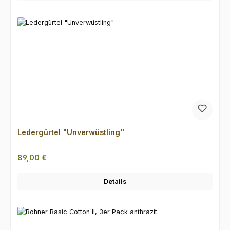
Ledergürtel "Unverwüstling"
Regulärer Preis:
89,00 €
Details