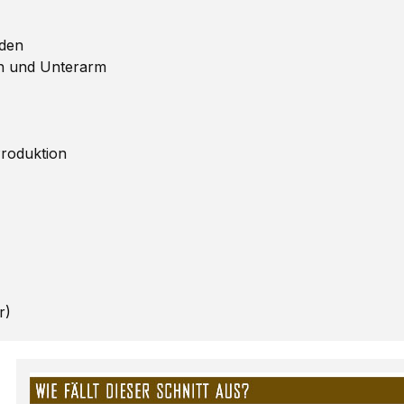
oden
en und Unterarm
Produktion
r)