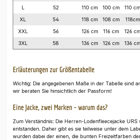
L
52
110 cm
100 cm
110 c
XL
54
118 cm
108 cm
118cm
XXL
56
126 cm
116 cm
126 c
3XL
58
136 cm
126 cm
136 c
Erläuterungen zur Größentabelle
Wichtig: Die angegebenen Maße in der Tabelle sind am
wir beraten Sie hinsichtlich der Passform!
Eine Jacke, zwei Marken – warum das?
Zum Verständnis: Die Herren-Lodenfleecejacke URS
entstanden. Daher gibt es sie teilweise unter dem 
wurden dabei der einen, die bunten Freizeitfarben