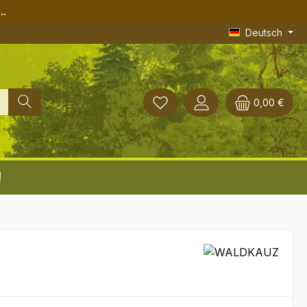
..
Deutsch
0,00 €
!