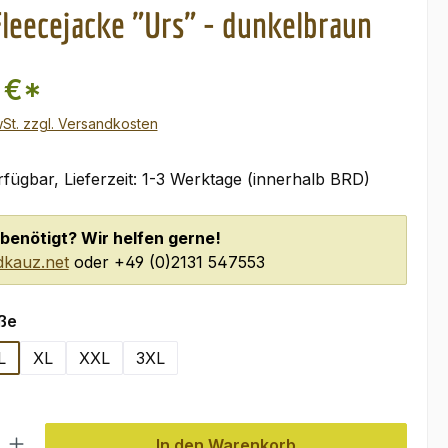
leecejacke "Urs" - dunkelbraun
 €*
wSt. zzgl. Versandkosten
fügbar, Lieferzeit: 1-3 Werktage (innerhalb BRD)
benötigt? Wir helfen gerne!
kauz.net
oder +49 (0)2131 547553
auswählen
ße
L
XL
XXL
3XL
l: Gib den gewünschten Wert ein oder benutze die Schaltflächen um
In den Warenkorb