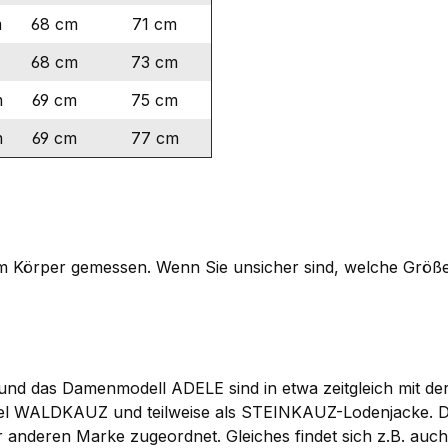
m
68 cm
71 cm
68 cm
73 cm
m
69 cm
75 cm
m
69 cm
77 cm
 Körper gemessen. Wenn Sie unsicher sind, welche Größe di
 und das Damenmodell ADELE sind in etwa zeitgleich mit
Label WALDKAUZ und teilweise als STEINKAUZ-Lodenjacke. 
 der anderen Marke zugeordnet. Gleiches findet sich z.B