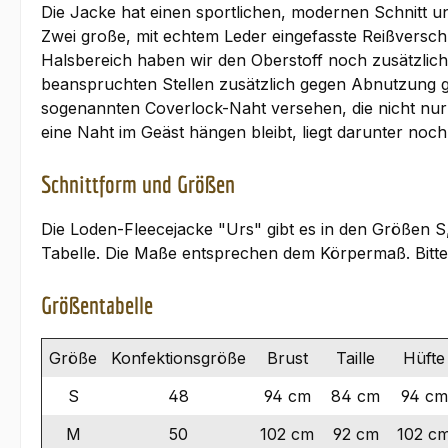
Die Jacke hat einen sportlichen, modernen Schnitt u
Zwei große, mit echtem Leder eingefasste Reißverschl
Halsbereich haben wir den Oberstoff noch zusätzlich
beanspruchten Stellen zusätzlich gegen Abnutzung g
sogenannten Coverlock-Naht versehen, die nicht nur 
eine Naht im Geäst hängen bleibt, liegt darunter noch
Schnittform und Größen
Die Loden-Fleecejacke "Urs" gibt es in den Größen 
Tabelle. Die Maße entsprechen dem Körpermaß. Bitte 
Größentabelle
Größe
Konfektionsgröße
Brust
Taille
Hüfte
S
48
94 cm
84 cm
94 cm
M
50
102 cm
92 cm
102 c