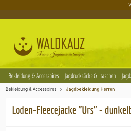
V
m Hauptinhalt springen
Zur Suche springen
Zur Hauptnavigation springen
Bekleidung & Accessoires
Jagdrucksäcke & -taschen
Jagd
Bekleidung & Accessoires
Jagdbekleidung Herren
Loden-Fleecejacke "Urs" - dunkel