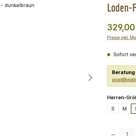
Loden-F
329,00
Preise inkl. M
Sofort ver
Beratung 
post@wald
Herren-Grö
S
M
Produkt Anzah