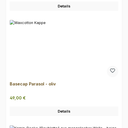
Details
Basecap Parasol - oliv
Regulärer Preis:
49,00 €
Details