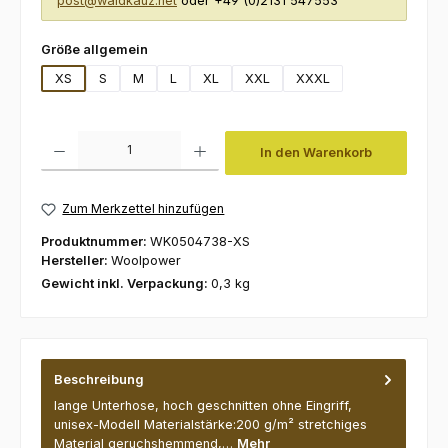
post@waldkauz.net
oder +49 (0)2131 547553
auswählen
Größe allgemein
XS
S
M
L
XL
XXL
XXXL
Produkt Anzahl: Gib den gewünschten Wert ein oder benutze die Schaltfl
In den Warenkorb
Zum Merkzettel hinzufügen
Produktnummer:
WK0504738-XS
Hersteller:
Woolpower
Gewicht inkl. Verpackung:
0,3 kg
Beschreibung
lange Unterhose, hoch geschnitten ohne Eingriff,
unisex-Modell Materialstärke:200 g/m² stretchiges
Material geruchshemmend,…
Mehr