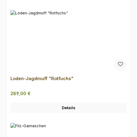
Loden-Jagdmuff "Rotfuchs"
Regulärer Preis:
289,00 €
Details