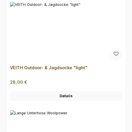
VEITH Outdoor- & Jagdsocke "light"
Regulärer Preis:
28,00 €
Details