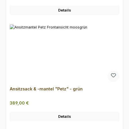
Details
Ansitzsack & -mantel "Petz" - grün
Regulärer Preis:
389,00 €
Details