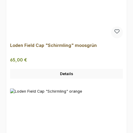
Loden Field Cap "Schirmling" moosgrün
Regulärer Preis:
65,00 €
Details