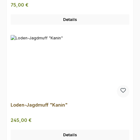
Regulärer Preis:
75,00 €
Details
Loden-Jagdmuff "Kanin"
Regulärer Preis:
245,00 €
Details