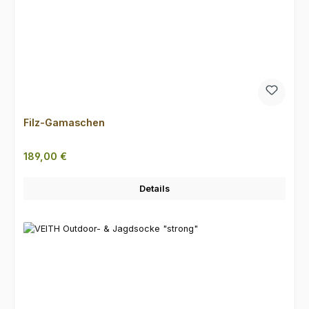
Filz-Gamaschen
Regulärer Preis:
189,00 €
Details