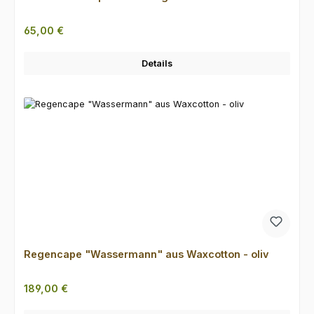
Regulärer Preis:
65,00 €
Details
Regencape "Wassermann" aus Waxcotton - oliv
Regulärer Preis:
189,00 €