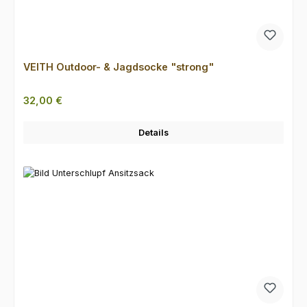
VEITH Outdoor- & Jagdsocke "strong"
Regulärer Preis:
32,00 €
Details