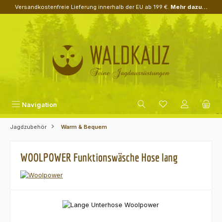
Versandkostenfreie Lieferung innerhalb der EU ab 199 €.
Mehr dazu...
Zum Hauptinhalt springen
Navigation
Jagdzubehör
Warm & Bequem
WOOLPOWER Funktionswäsche Hose lang
Bildergalerie überspringen