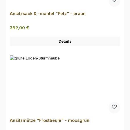
Ansitzsack & -mantel "Petz" - braun
Regulärer Preis:
389,00 €
Details
Ansitzmütze "Frostbeule" - moosgrün