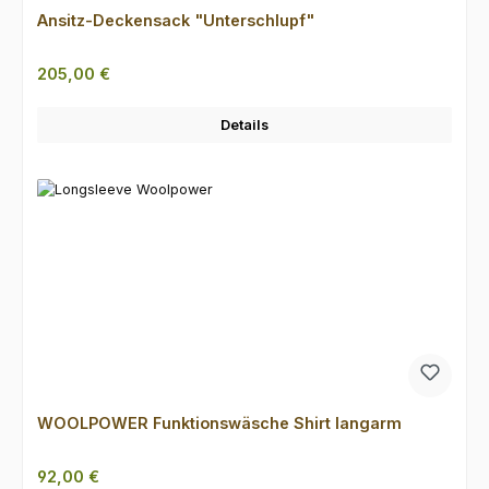
Ansitz-Deckensack "Unterschlupf"
Regulärer Preis:
205,00 €
Details
WOOLPOWER Funktionswäsche Shirt langarm
Regulärer Preis:
92,00 €