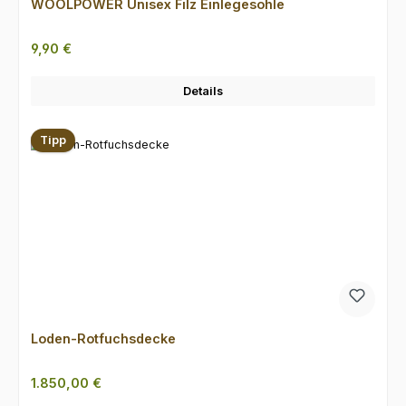
WOOLPOWER Unisex Filz Einlegesohle
Regulärer Preis:
9,90 €
Details
Tipp
Loden-Rotfuchsdecke
Regulärer Preis:
1.850,00 €