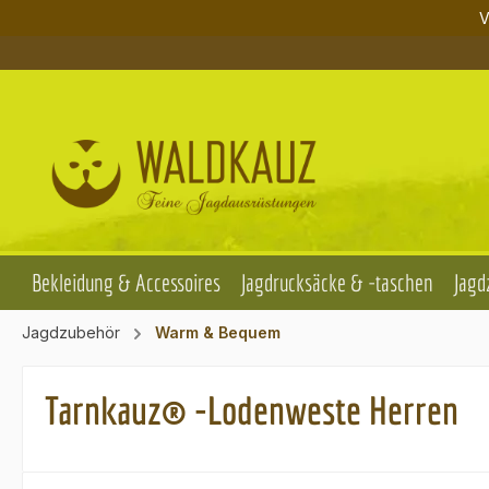
V
m Hauptinhalt springen
Zur Suche springen
Zur Hauptnavigation springen
Bekleidung & Accessoires
Jagdrucksäcke & -taschen
Jagd
Jagdzubehör
Warm & Bequem
Tarnkauz® -Lodenweste Herren