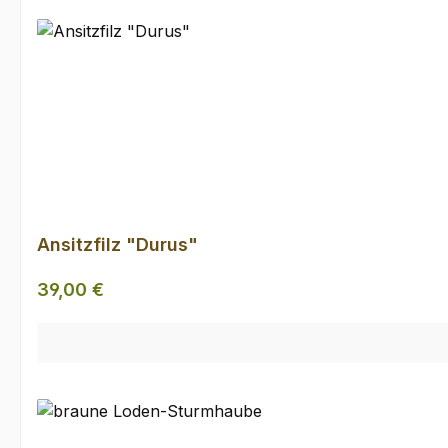
Ansitzfilz "Durus"
Regulärer Preis:
39,00 €