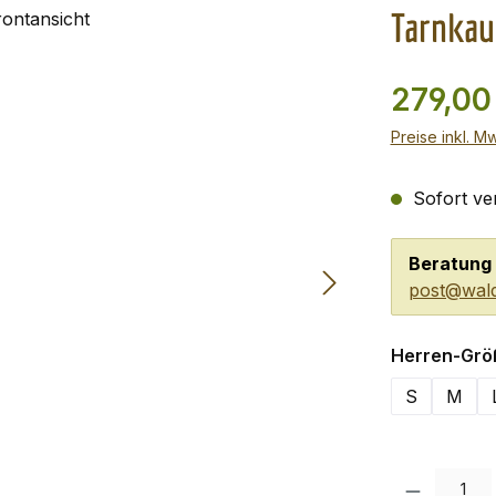
Tarnkau
279,00
Preise inkl. M
Sofort ver
Beratung 
post@wald
Herren-Grö
S
M
Produkt Anzah