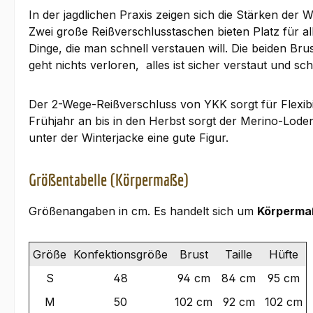
In der jagdlichen Praxis zeigen sich die Stärken der W
Zwei große Reißverschlusstaschen bieten Platz für al
Dinge, die man schnell verstauen will. Die beiden B
geht nichts verloren, alles ist sicher verstaut und sch
Der 2-Wege-Reißverschluss von YKK sorgt für Flexibi
Frühjahr an bis in den Herbst sorgt der Merino-Lode
unter der Winterjacke eine gute Figur.
Größentabelle (Körpermaße)
Größenangaben in cm. Es handelt sich um
Körperma
Größe
Konfektionsgröße
Brust
Taille
Hüfte
S
48
94 cm
84 cm
95 cm
M
50
102 cm
92 cm
102 cm