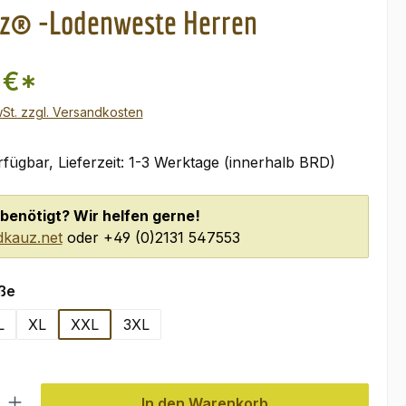
z® -Lodenweste Herren
 €*
wSt. zzgl. Versandkosten
fügbar, Lieferzeit: 1-3 Werktage (innerhalb BRD)
benötigt? Wir helfen gerne!
kauz.net
oder +49 (0)2131 547553
auswählen
ße
L
XL
XXL
3XL
l: Gib den gewünschten Wert ein oder benutze die Schaltflächen um
In den Warenkorb