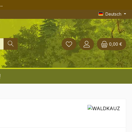
..
Deutsch
0,00 €
!