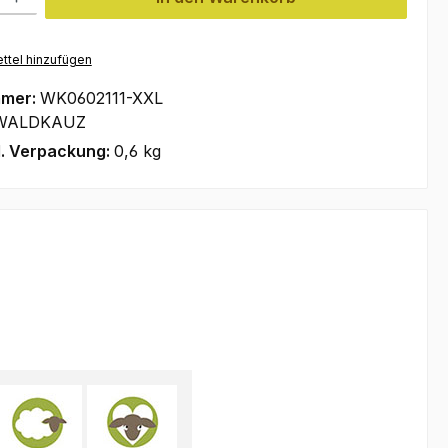
ttel hinzufügen
mmer:
WK0602111-XXL
WALDKAUZ
l. Verpackung:
0,6 kg