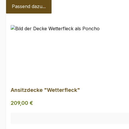
Passend dazu...
Produktgalerie überspringen
Ansitzdecke "Wetterfleck"
Regulärer Preis:
209,00 €