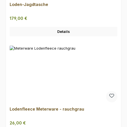
Loden-Jagdtasche
Regulärer Preis:
179,00 €
Details
Lodenfleece Meterware - rauchgrau
Regulärer Preis:
26,00 €