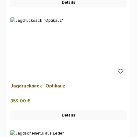
Details
Jagdrucksack "Optikauz"
Regulärer Preis:
359,00 €
Details