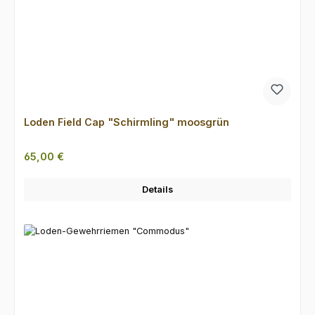
Loden Field Cap "Schirmling" moosgrün
Regulärer Preis:
65,00 €
Details