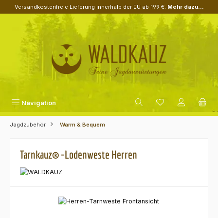
Versandkostenfreie Lieferung innerhalb der EU ab 199 €.
Mehr dazu...
Zum Hauptinhalt springen
Navigation
Jagdzubehör
Warm & Bequem
Tarnkauz® -Lodenweste Herren
Bildergalerie überspringen