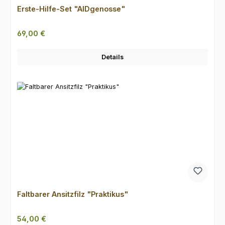
Erste-Hilfe-Set "AIDgenosse"
Regulärer Preis:
69,00 €
Details
Faltbarer Ansitzfilz "Praktikus"
Regulärer Preis:
54,00 €