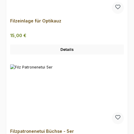
Filzeinlage für Optikauz
Regulärer Preis:
15,00 €
Details
Filzpatronenetui Büchse - 5er