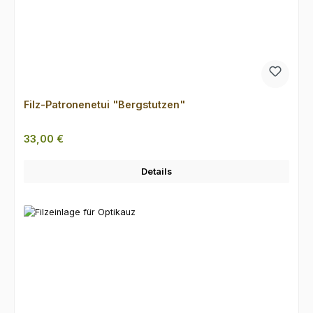
Filz-Patronenetui "Bergstutzen"
Regulärer Preis:
33,00 €
Details