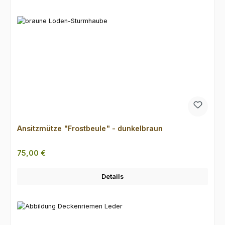
Ansitzmütze "Frostbeule" - dunkelbraun
Regulärer Preis:
75,00 €
Details