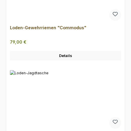
Loden-Gewehrriemen "Commodus"
Regulärer Preis:
79,00 €
Details