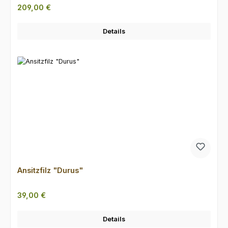
Regulärer Preis:
209,00 €
Details
Ansitzfilz "Durus"
Regulärer Preis:
39,00 €
Details