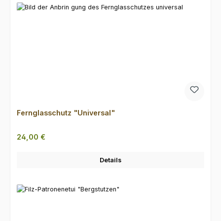
Fernglasschutz "Universal"
Regulärer Preis:
24,00 €
Details