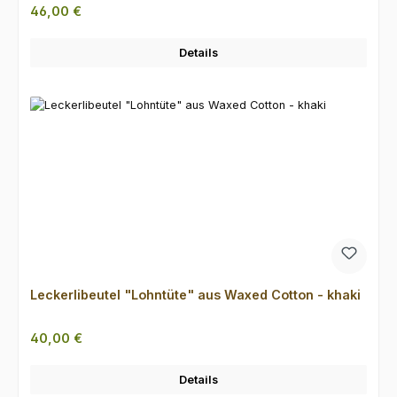
Regulärer Preis:
46,00 €
Details
Leckerlibeutel "Lohntüte" aus Waxed Cotton - khaki
Regulärer Preis:
40,00 €
Details