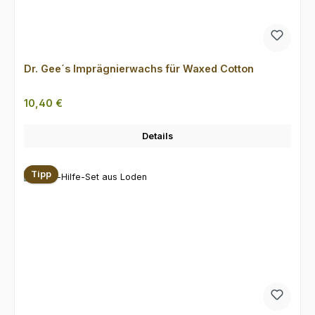
Dr. Gee´s Imprägnierwachs für Waxed Cotton
Regulärer Preis:
10,40 €
Details
Tipp