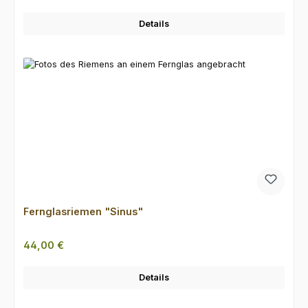
Details
Fernglasriemen "Sinus"
Regulärer Preis:
44,00 €
Details