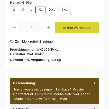
auswählen
Herren-Größe
S
M
L
XL
XXL
3XL
Produkt Anzahl: Gib den gewünschten Wert ein oder benutze die Schaltfl
In den Warenkorb
Zum Merkzettel hinzufügen
Produktnummer:
WK0602111-XL
Hersteller:
WALDKAUZ
Gewicht inkl. Verpackung:
0,6 kg
Beschreibung
Herrenweste mit dezentem Tarnkauz® -Muster
Obermaterial: 100% reiner Merino-Schurwoll-Loden
(Made in Germany) Tarnmus…
Mehr
Hersteller