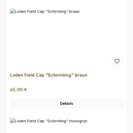
Loden Field Cap "Schirmling" braun
Regulärer Preis:
65,00 €
Details