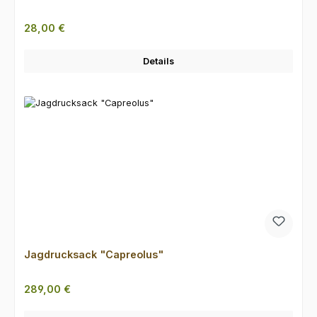
Regulärer Preis:
28,00 €
Details
Jagdrucksack "Capreolus"
Regulärer Preis:
289,00 €