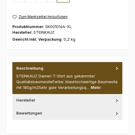
(Diese Option ist zurzeit nicht verfügbar.)
Zum Merkzettel hinzufügen
Produktnummer:
SK0010144-XL
Hersteller:
STEINKAUZ
Gewicht inkl. Verpackung:
0,2 kg
Beschreibung
STEINKAUZ Damen T-Shirt aus gekämmter
QualitätsbaumwolleFarbe: blauHochwertige Baumwolle
mit 180g/m2Sehr gute Verarbeitungsq…
Mehr
Hersteller
Bewertungen