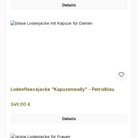
Details
Lodenfleecejacke "Kapuzenwally" - Petrolblau
Regulärer Preis:
349,00 €
Details