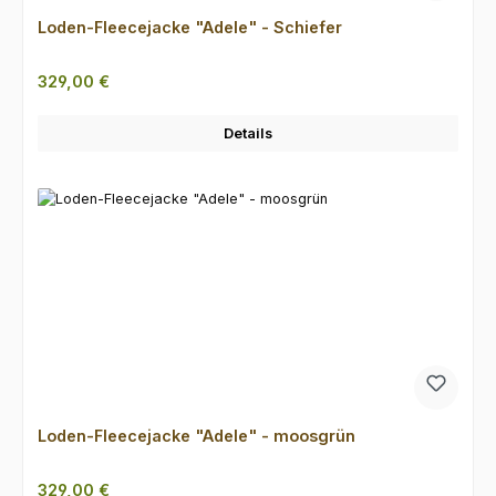
Loden-Fleecejacke "Adele" - Schiefer
Regulärer Preis:
329,00 €
Details
Loden-Fleecejacke "Adele" - moosgrün
Regulärer Preis:
329,00 €