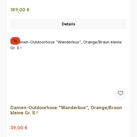
Regulärer Preis:
189,00 €
Details
Rabatt
%
Damen-Outdoorhose "Wanderbux“, Orange/Braun
kleine Gr. S !
Verkaufspreis:
Regulärer Preis:
39,00 €