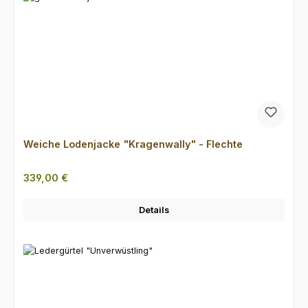
Weiche Lodenjacke "Kragenwally" - Flechte
Regulärer Preis:
339,00 €
Details