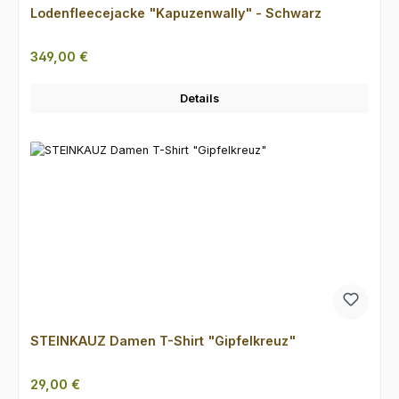
Lodenfleecejacke "Kapuzenwally" - Schwarz
Regulärer Preis:
349,00 €
Details
STEINKAUZ Damen T-Shirt "Gipfelkreuz"
Regulärer Preis:
29,00 €