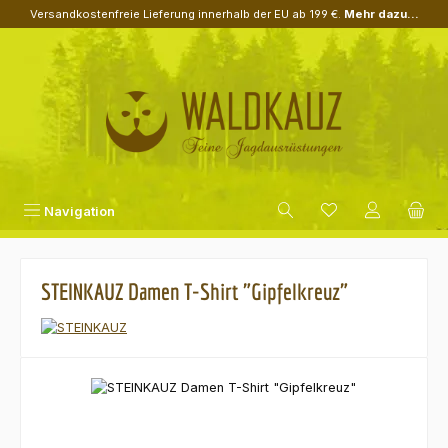
Versandkostenfreie Lieferung innerhalb der EU ab 199 €.
Mehr dazu...
Zum Hauptinhalt springen
Navigation
STEINKAUZ Damen T-Shirt "Gipfelkreuz"
Bildergalerie überspringen