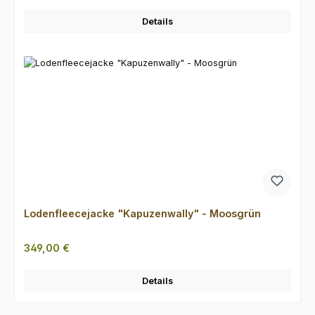
Details
Lodenfleecejacke "Kapuzenwally" - Moosgrün
Regulärer Preis:
349,00 €
Details