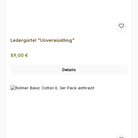
Ledergürtel "Unverwüstling"
Regulärer Preis:
89,00 €
Details