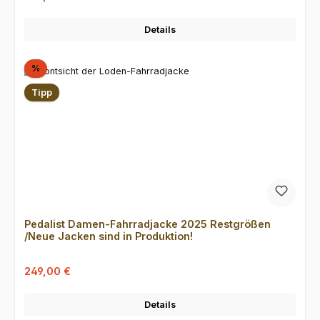
Details
Rabatt
%
Tipp
Pedalist Damen-Fahrradjacke 2025 Restgrößen
/Neue Jacken sind in Produktion!
Verkaufspreis:
Regulärer Preis:
249,00 €
Details