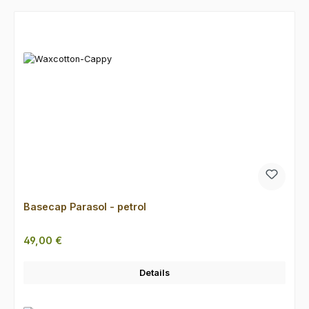
Produktgalerie überspringen
Basecap Parasol - petrol
Regulärer Preis:
49,00 €
Details