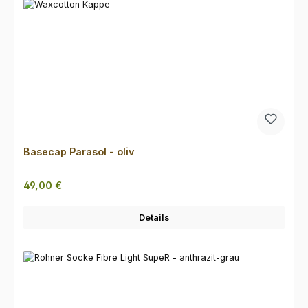
Basecap Parasol - oliv
Regulärer Preis:
49,00 €
Details