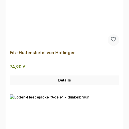
Filz-Hüttenstiefel von Haflinger
Regulärer Preis:
74,90 €
Details