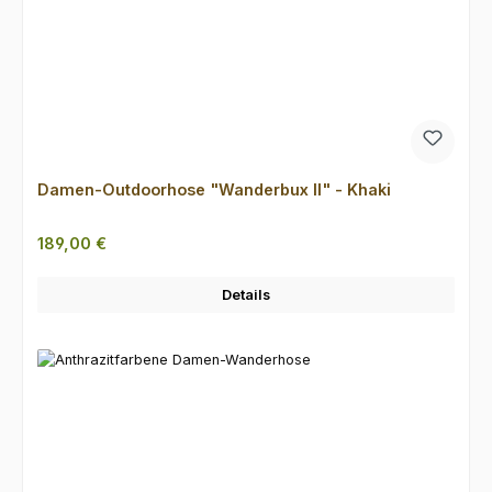
Damen-Outdoorhose "Wanderbux II" - Khaki
Regulärer Preis:
189,00 €
Details