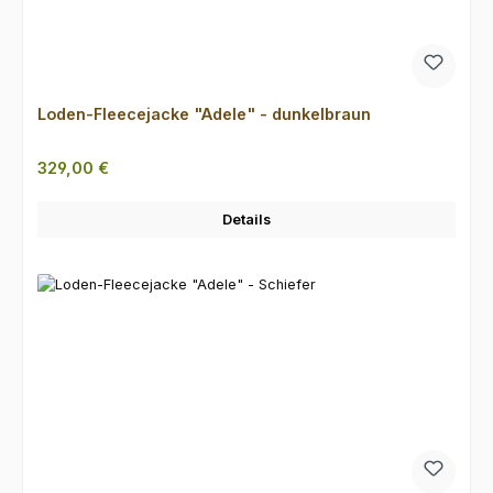
Loden-Fleecejacke "Adele" - dunkelbraun
Regulärer Preis:
329,00 €
Details