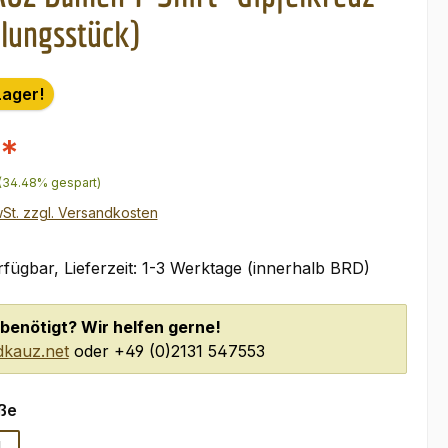
llungsstück)
Lager!
€*
r Preis:
(34.48% gespart)
wSt. zzgl. Versandkosten
fügbar, Lieferzeit: 1-3 Werktage (innerhalb BRD)
benötigt? Wir helfen gerne!
kauz.net
oder +49 (0)2131 547553
auswählen
ße
L