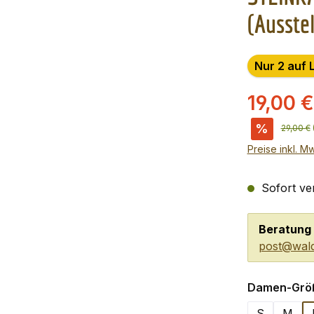
(Ausste
Nur 2 auf 
19,00 
%
Reguläre
29,00 €
Preise inkl. M
Sofort ver
Beratung 
post@wald
Damen-Grö
S
M