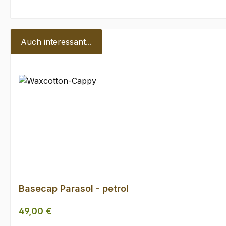
Auch interessant...
Produktgalerie überspringen
Basecap Parasol - petrol
Regulärer Preis:
49,00 €