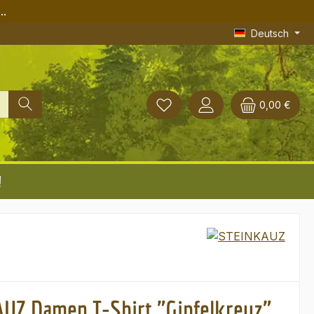
..
Deutsch
0,00 €
!
UZ Damen T-Shirt "Gipfelkreuz"