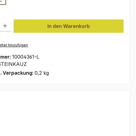
l: Gib den gewünschten Wert ein oder benutze die Schaltflächen um
In den Warenkorb
ttel hinzufügen
mmer:
10004361-L
STEINKAUZ
l. Verpackung:
0,2 kg