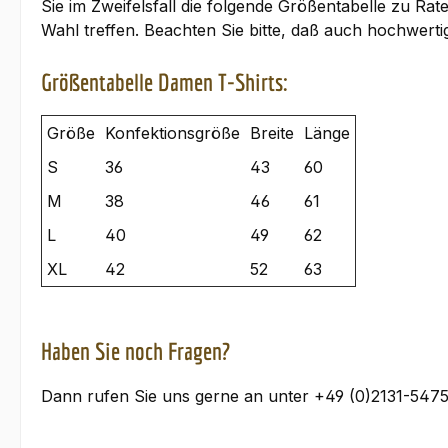
Sie im Zweifelsfall die folgende Größentabelle zu Rat
Wahl treffen. Beachten Sie bitte, daß auch hochwert
Größentabelle Damen T-Shirts:
Größe
Konfektionsgröße
Breite
Länge
S
36
43
60
M
38
46
61
L
40
49
62
XL
42
52
63
Haben Sie noch Fragen?
Dann rufen Sie uns gerne an unter +49 (0)2131-5475