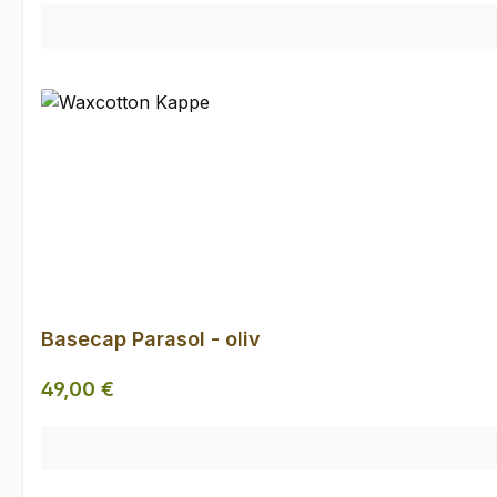
Basecap Parasol - oliv
Regulärer Preis:
49,00 €