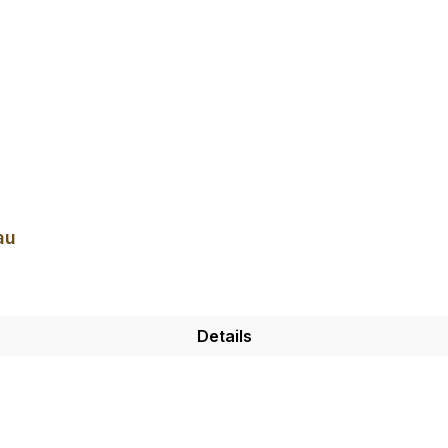
au
Details