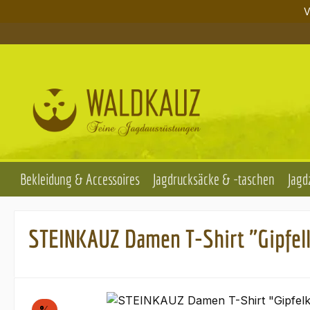
V
m Hauptinhalt springen
Zur Suche springen
Zur Hauptnavigation springen
Bekleidung & Accessoires
Jagdrucksäcke & -taschen
Jagd
STEINKAUZ Damen T-Shirt "Gipfelk
Bildergalerie überspringen
Rabatt