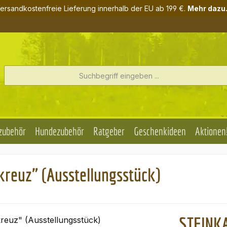
ersandkostenfreie Lieferung innerhalb der EU ab 199 €.
Mehr dazu.
zubehör
Hundezubehör
Ratgeber
Geschenkideen
Aktionen
reuz" (Ausstellungsstück)
STEINKA