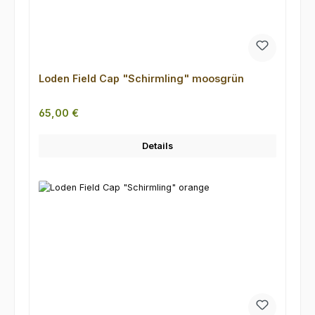
Loden Field Cap "Schirmling" moosgrün
Regulärer Preis:
65,00 €
Details