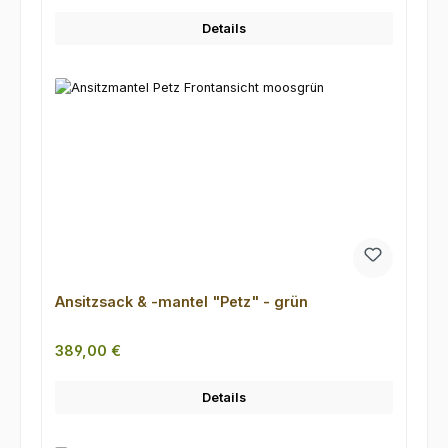
Details
Ansitzsack & -mantel "Petz" - grün
Regulärer Preis:
389,00 €
Details