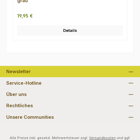
grau
Regulärer Preis:
19,95 €
Details
Newsletter
Service-Hotline
Über uns
Rechtliches
Unsere Communities
Alle Preise inkl. gesetzl. Mehrwertsteuer zzgl.
Versandkosten
und ggf.