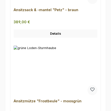
Ansitzsack & -mantel "Petz" - braun
Regulärer Preis:
389,00 €
Details
Ansitzmütze "Frostbeule" - moosgrün