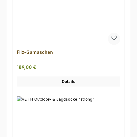
Filz-Gamaschen
Regulärer Preis:
189,00 €
Details