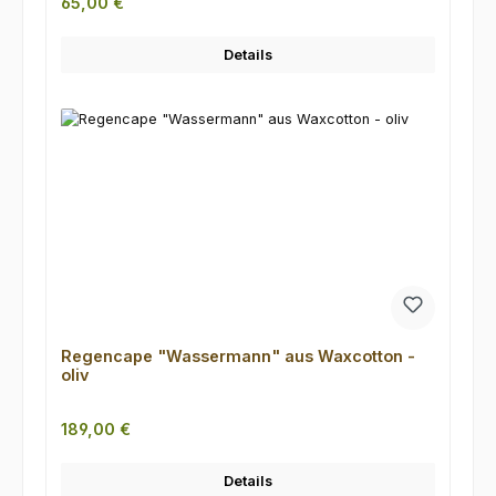
Regulärer Preis:
65,00 €
Details
Regencape "Wassermann" aus Waxcotton -
oliv
Regulärer Preis:
189,00 €
Details