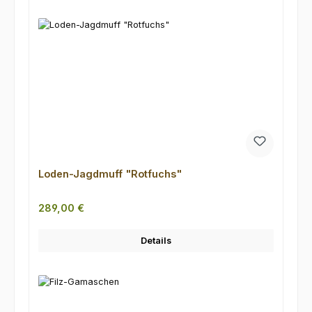
Loden-Jagdmuff "Rotfuchs"
Regulärer Preis:
289,00 €
Details