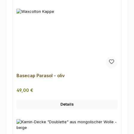
Basecap Parasol - oliv
Regulärer Preis:
49,00 €
Details