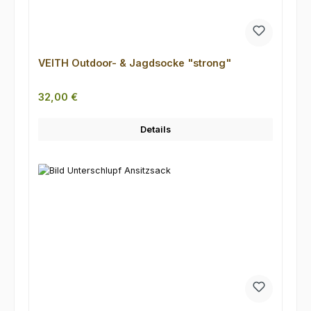
VEITH Outdoor- & Jagdsocke "strong"
Regulärer Preis:
32,00 €
Details