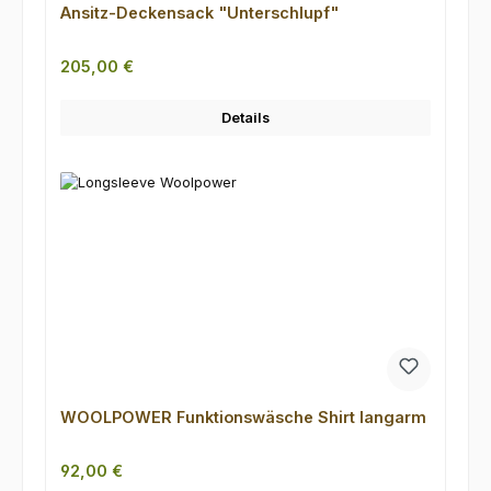
Ansitz-Deckensack "Unterschlupf"
Regulärer Preis:
205,00 €
Details
WOOLPOWER Funktionswäsche Shirt langarm
Regulärer Preis:
92,00 €