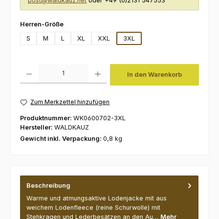
post@waldkauz.net
oder +49 (0)2131 547553
auswählen
Herren-Größe
S
M
L
XL
XXL
3XL
Produkt Anzahl: Gib den gewünschten Wert ein oder benutze die Schaltfl
In den Warenkorb
Zum Merkzettel hinzufügen
Produktnummer:
WK0600702-3XL
Hersteller:
WALDKAUZ
Gewicht inkl. Verpackung:
0,8 kg
Beschreibung
Warme und atmungsaktive Lodenjacke mit aus
weichem Lodenfleece (reine Schurwolle) mit
Stehkragen und Lederbesätzen an den Au…
Mehr