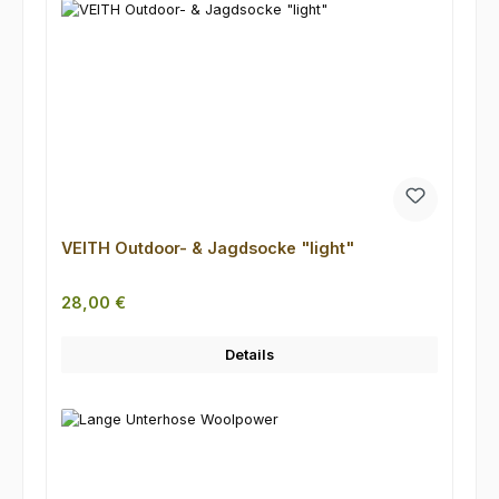
VEITH Outdoor- & Jagdsocke "light"
Regulärer Preis:
28,00 €
Details