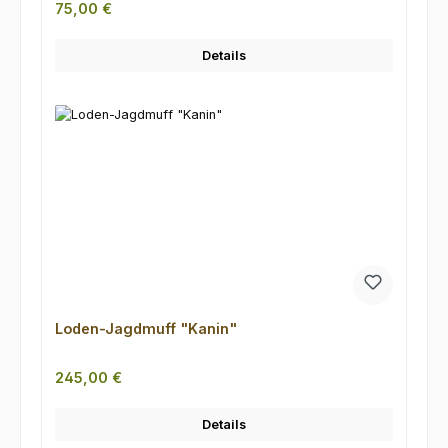
Regulärer Preis:
75,00 €
Details
Loden-Jagdmuff "Kanin"
Regulärer Preis:
245,00 €
Details