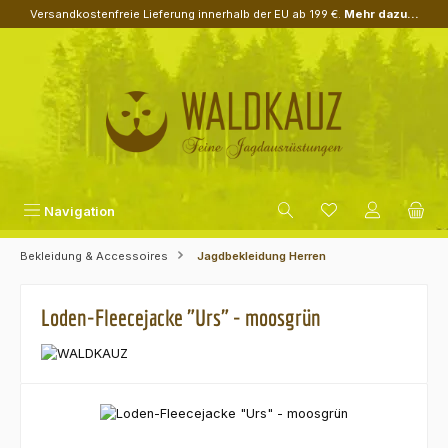
Versandkostenfreie Lieferung innerhalb der EU ab 199 €.
Mehr dazu...
Zum Hauptinhalt springen
Navigation
Bekleidung & Accessoires
Jagdbekleidung Herren
Loden-Fleecejacke "Urs" - moosgrün
Bildergalerie überspringen