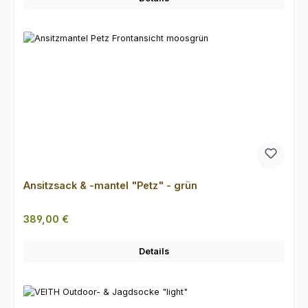
Ansitzsack & -mantel "Petz" - grün
Regulärer Preis:
389,00 €
Details