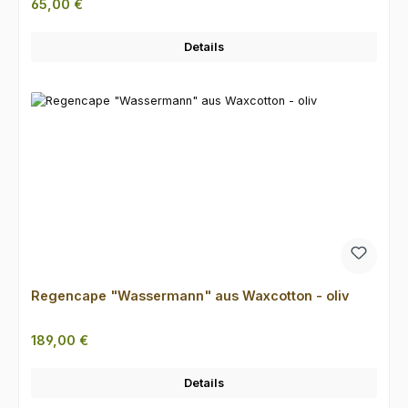
Regulärer Preis:
65,00 €
Details
Regencape "Wassermann" aus Waxcotton - oliv
Regulärer Preis:
189,00 €
Details