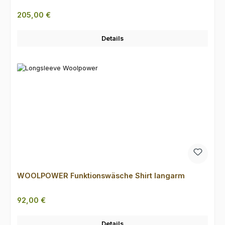
Regulärer Preis:
205,00 €
Details
WOOLPOWER Funktionswäsche Shirt langarm
Regulärer Preis:
92,00 €
Details