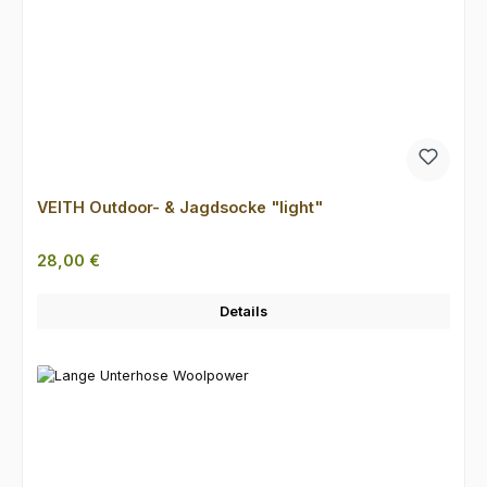
VEITH Outdoor- & Jagdsocke "light"
Regulärer Preis:
28,00 €
Details