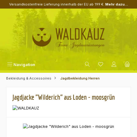
Versandkostenfreie Lieferung innerhalb der EU ab 199 €.
Mehr dazu...
Zum Hauptinhalt springen
Navigation
Bekleidung & Accessoires
Jagdbekleidung Herren
Jagdjacke "Wilderich" aus Loden - moosgrün
Bildergalerie überspringen