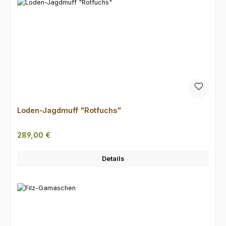
Loden-Jagdmuff "Rotfuchs"
Regulärer Preis:
289,00 €
Details