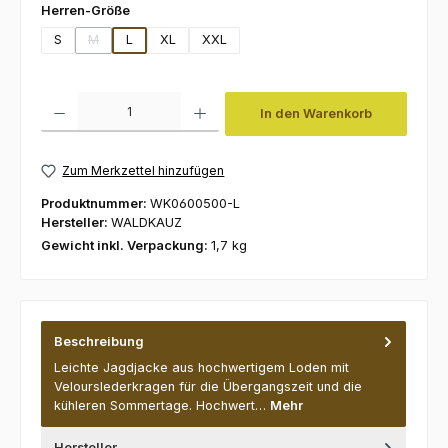
auswählen
Herren-Größe
S
M
L
XL
XXL
(Diese Option ist zurzeit nicht verfügbar.)
Produkt Anzahl: Gib den gewünschten Wert ein oder benutze die Schaltfl
In den Warenkorb
Zum Merkzettel hinzufügen
Produktnummer:
WK0600500-L
Hersteller:
WALDKAUZ
Gewicht inkl. Verpackung:
1,7 kg
Beschreibung
Leichte Jagdjacke aus hochwertigem Loden mit
Velourslederkragen für die Übergangszeit und die
kühleren Sommertage. Hochwert…
Mehr
Hersteller