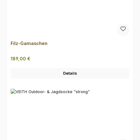
Filz-Gamaschen
Regulärer Preis:
189,00 €
Details