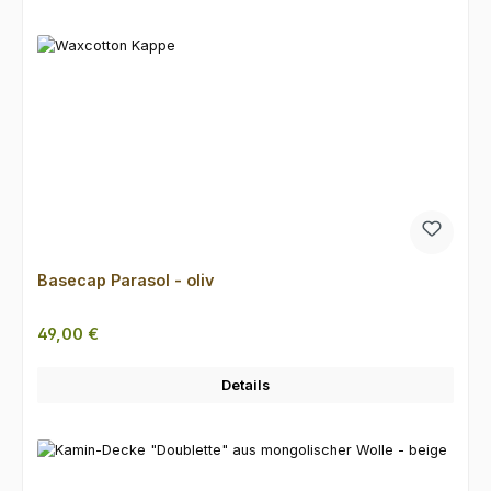
Basecap Parasol - oliv
Regulärer Preis:
49,00 €
Details