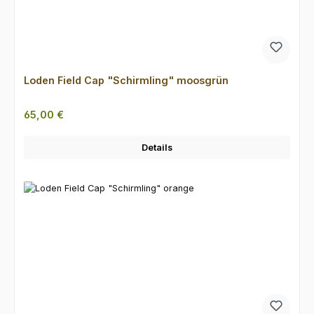
Loden Field Cap "Schirmling" moosgrün
Regulärer Preis:
65,00 €
Details