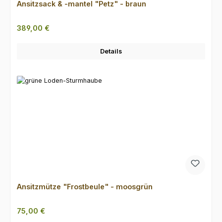
Ansitzsack & -mantel "Petz" - braun
Regulärer Preis:
389,00 €
Details
Ansitzmütze "Frostbeule" - moosgrün
Regulärer Preis:
75,00 €