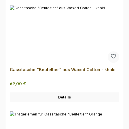
Gassitasche "Beuteltier" aus Waxed Cotton - khaki
Regulärer Preis:
69,00 €
Details