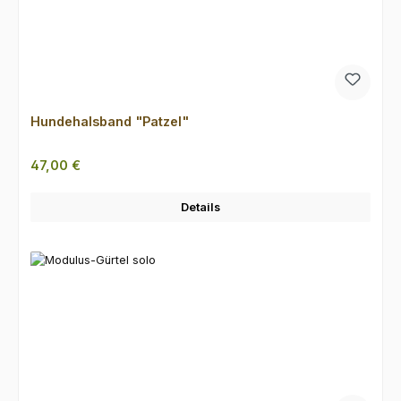
Hundehalsband "Patzel"
Regulärer Preis:
47,00 €
Details