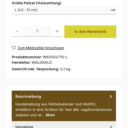
auswählen
Größe Patzel (Halsumfang)
Produkt Anzahl: Gib den gewünschten Wert ein oder benutze die Schaltfl
In den Warenkorb
Zum Merkzettel hinzufügen
Produktnummer:
WK0504710-L
Hersteller:
WALDKAUZ
Gewicht inkl. Verpackung:
0,1 kg
Beschreibung
Hundehalsung aus Fettnubukleder und Wollfilz,
erhältlich in drei Größen für fast alle Jagdhunderassen.
stabiles und wi…
Mehr
Hersteller