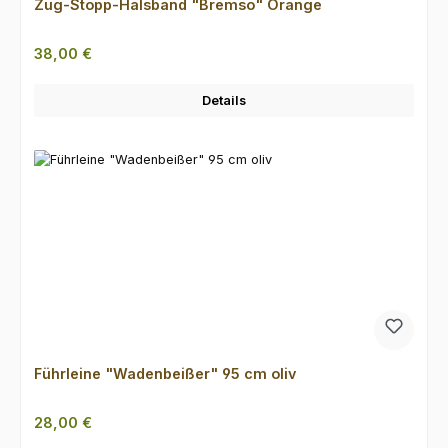
Zug-Stopp-Halsband "Bremso" Orange
Regulärer Preis:
38,00 €
Details
Führleine "Wadenbeißer" 95 cm oliv
Regulärer Preis:
28,00 €