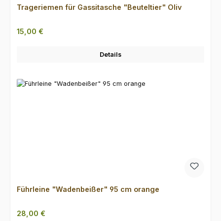
Trageriemen für Gassitasche "Beuteltier" Oliv
Regulärer Preis:
15,00 €
Details
Führleine "Wadenbeißer" 95 cm orange
Regulärer Preis:
28,00 €