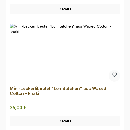
Details
Mini-Leckerlibeutel "Lohntütchen" aus Waxed
Cotton - khaki
Regulärer Preis:
36,00 €
Details