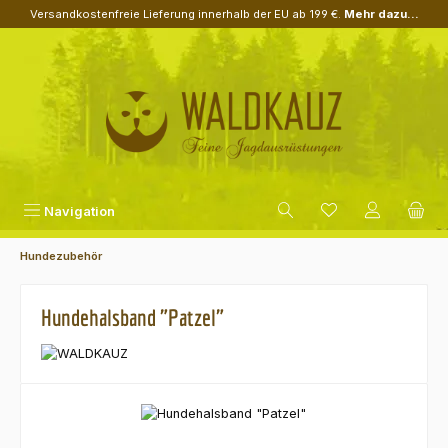
Versandkostenfreie Lieferung innerhalb der EU ab 199 €.
Mehr dazu...
Zum Hauptinhalt springen
Navigation
Hundezubehör
Hundehalsband "Patzel"
Bildergalerie überspringen