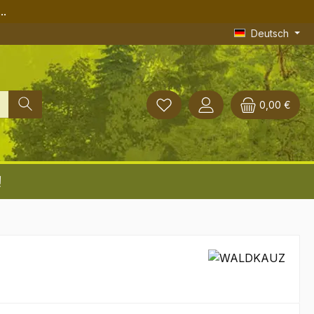
..
Deutsch
0,00 €
!