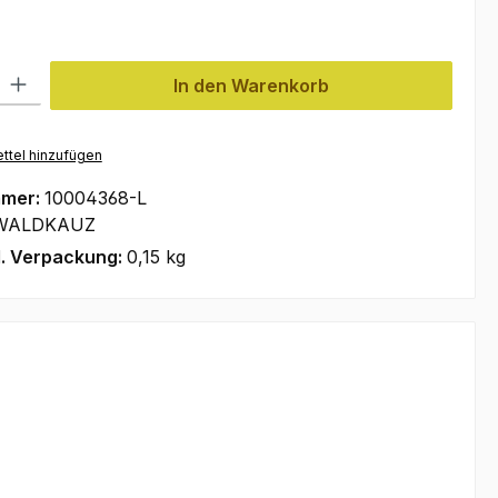
l: Gib den gewünschten Wert ein oder benutze die Schaltflächen um
In den Warenkorb
ttel hinzufügen
mmer:
10004368-L
WALDKAUZ
l. Verpackung:
0,15 kg