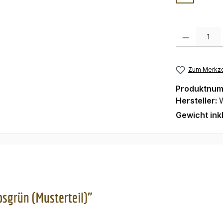
Produkt Anzah
Zum Merkze
Produktnu
Hersteller:
Gewicht ink
sgrün (Musterteil)"