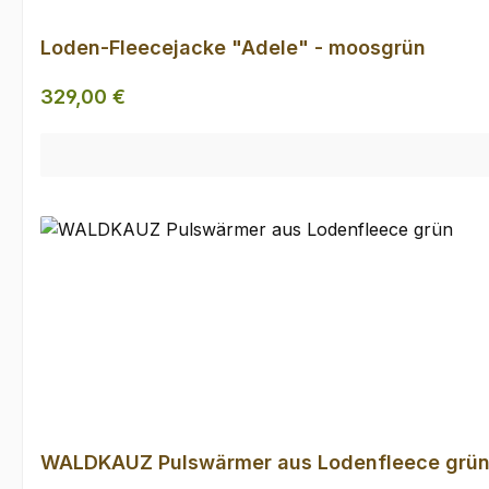
Loden-Fleecejacke "Adele" - moosgrün
Regulärer Preis:
329,00 €
WALDKAUZ Pulswärmer aus Lodenfleece grü