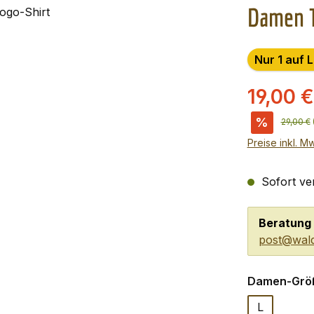
Damen T
Nur 1 auf 
19,00 
%
Reguläre
29,00 €
Preise inkl. M
Sofort ver
Beratung 
post@wald
Damen-Grö
L