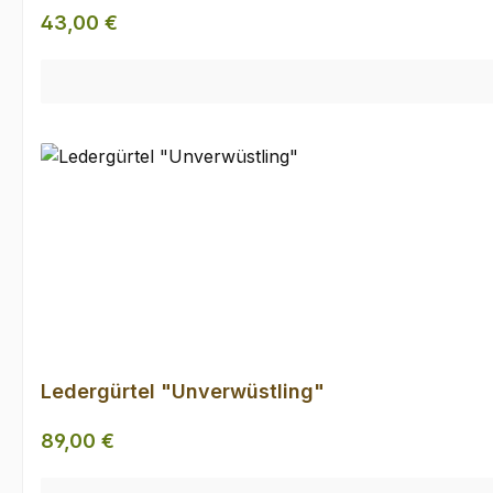
Regulärer Preis:
43,00 €
Ledergürtel "Unverwüstling"
Regulärer Preis:
89,00 €