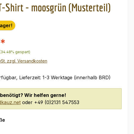
-Shirt - moosgrün (Musterteil)
Lager!
€*
r Preis:
(34.48% gespart)
wSt. zzgl. Versandkosten
fügbar, Lieferzeit: 1-3 Werktage (innerhalb BRD)
benötigt? Wir helfen gerne!
kauz.net
oder +49 (0)2131 547553
auswählen
ße