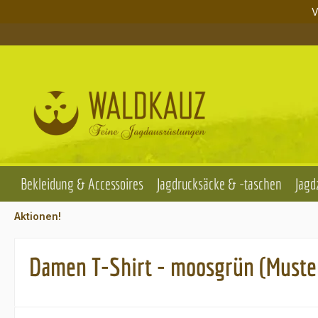
V
m Hauptinhalt springen
Zur Suche springen
Zur Hauptnavigation springen
Bekleidung & Accessoires
Jagdrucksäcke & -taschen
Jagd
Aktionen!
Damen T-Shirt - moosgrün (Muster