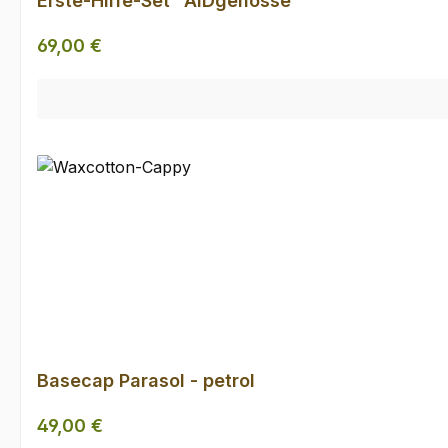
Erste-Hilfe-Set "AIDgenosse"
Regulärer Preis:
69,00 €
Basecap Parasol - petrol
Regulärer Preis:
49,00 €