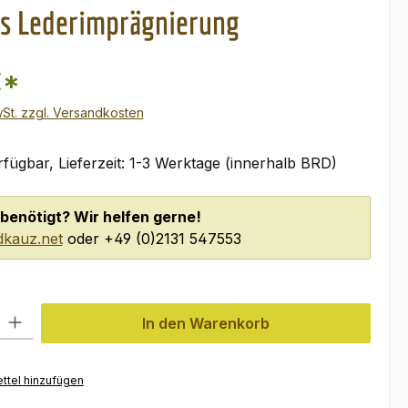
´s Lederimprägnierung
€*
wSt. zzgl. Versandkosten
fügbar, Lieferzeit: 1-3 Werktage (innerhalb BRD)
benötigt? Wir helfen gerne!
kauz.net
oder +49 (0)2131 547553
l: Gib den gewünschten Wert ein oder benutze die Schaltflächen um
In den Warenkorb
ttel hinzufügen