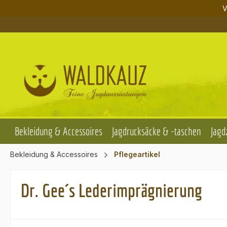
V
m Hauptinhalt springen
Zur Suche springen
Zur Hauptnavigation springen
Bekleidung & Accessoires
Jagdrucksäcke & -taschen
Jagd
Bekleidung & Accessoires
Pflegeartikel
Dr. Gee´s Lederimprägnierung