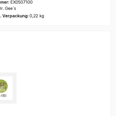
mmer:
EX0507100
r. Gee´s
l. Verpackung:
0,22 kg