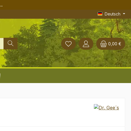
..
Deutsch
0,00 €
!