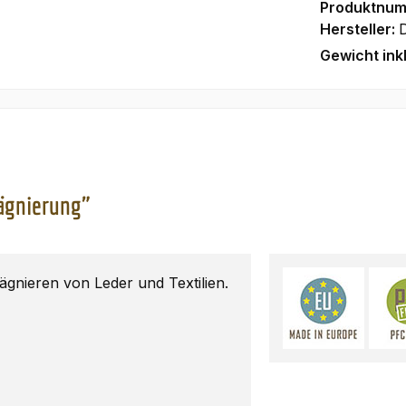
Produktnu
Hersteller:
D
Gewicht ink
rägnierung"
nieren von Leder und Textilien.