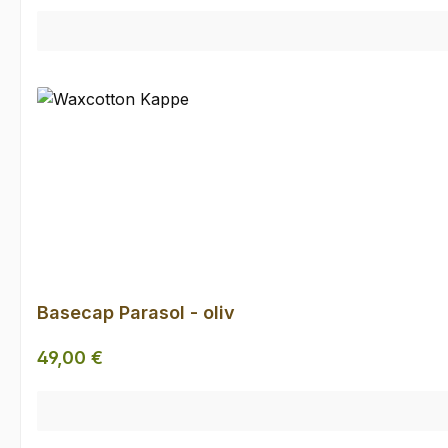
Basecap Parasol - oliv
Regulärer Preis:
49,00 €