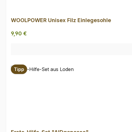
WOOLPOWER Unisex Filz Einlegesohle
Regulärer Preis:
9,90 €
Tipp