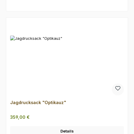
Produktgalerie überspringen
Jagdrucksack "Optikauz"
Regulärer Preis:
359,00 €
Details