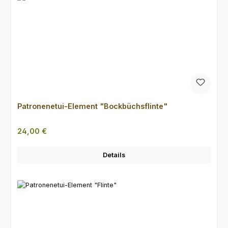
Patronenetui-Element "Bockbüchsflinte"
Regulärer Preis:
24,00 €
Details