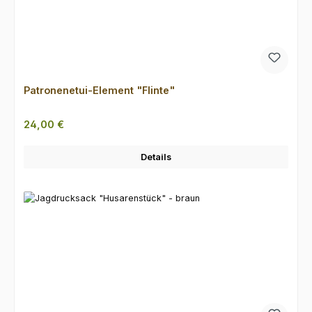
Patronenetui-Element "Flinte"
Regulärer Preis:
24,00 €
Details