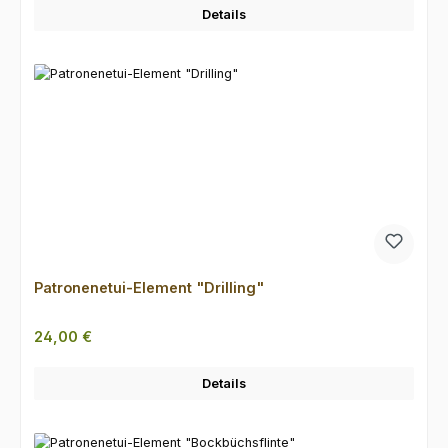
Details
Patronenetui-Element "Drilling"
Regulärer Preis:
24,00 €
Details