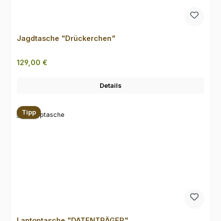
Jagdtasche "Drückerchen"
Regulärer Preis:
129,00 €
Details
Tipp
Laptoptasche "DATENTRÄGER"