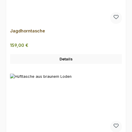
Jagdhorntasche
Regulärer Preis:
159,00 €
Details