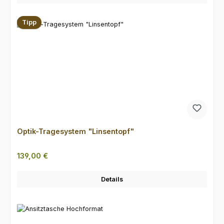
Tipp
Optik-Tragesystem "Linsentopf"
Regulärer Preis:
139,00 €
Details