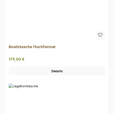
Ansitztasche Hochformat
Regulärer Preis:
179,00 €
Details