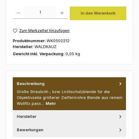
Produkt Anzahl: Gib den gewünschten Wert ein oder benutze die Schaltfl
In den Warenkorb
Zum Merkzettel hinzufügen
Produktnummer:
WK0502212
Hersteller:
WALDKAUZ
Gewicht inkl. Verpackung:
0,05 kg
Beschreibung
Große Streulicht-, bzw. Lichtschutzblende für die
Objektivseite größerer Zielfernrohre Blende aus reinem
Wollfilz pass…
Mehr
Hersteller
Bewertungen