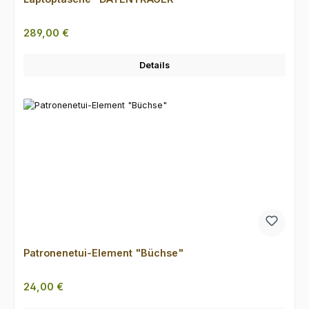
Regulärer Preis:
289,00 €
Details
Patronenetui-Element "Büchse"
Regulärer Preis:
24,00 €