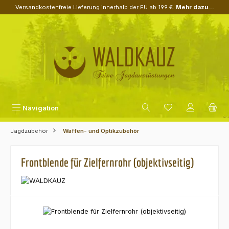
Versandkostenfreie Lieferung innerhalb der EU ab 199 €.
Mehr dazu...
Zum Hauptinhalt springen
Navigation
Jagdzubehör
Waffen- und Optikzubehör
Frontblende für Zielfernrohr (objektivseitig)
Bildergalerie überspringen