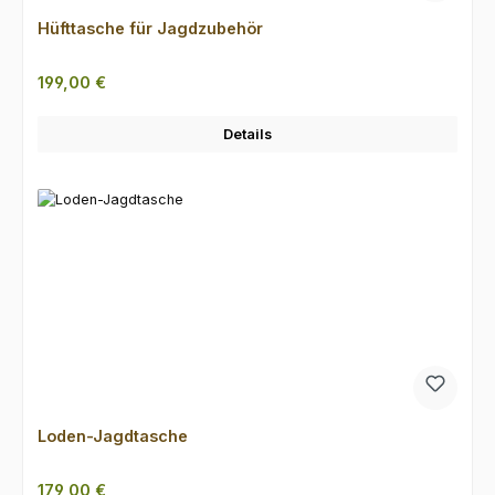
Hüfttasche für Jagdzubehör
Regulärer Preis:
199,00 €
Details
Loden-Jagdtasche
Regulärer Preis:
179,00 €