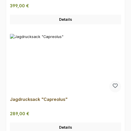
Regulärer Preis:
399,00 €
Details
Jagdrucksack "Capreolus"
Regulärer Preis:
289,00 €
Details