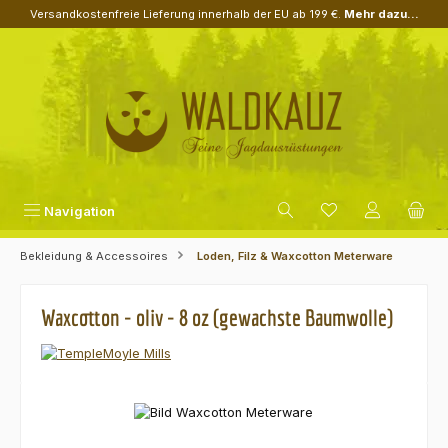
Versandkostenfreie Lieferung innerhalb der EU ab 199 €.
Mehr dazu...
Zum Hauptinhalt springen
Navigation
Bekleidung & Accessoires
Loden, Filz & Waxcotton Meterware
Waxcotton - oliv - 8 oz (gewachste Baumwolle)
Bildergalerie überspringen