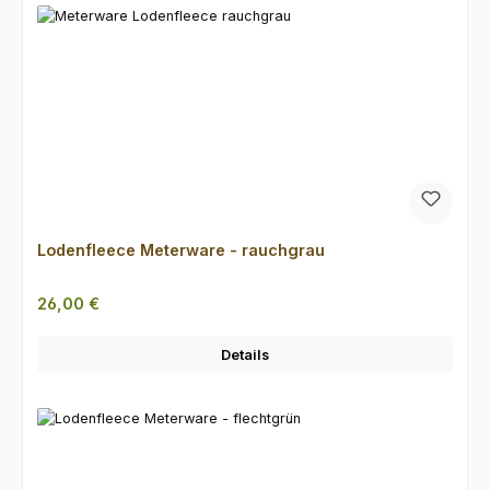
Lodenfleece Meterware - rauchgrau
Regulärer Preis:
26,00 €
Details