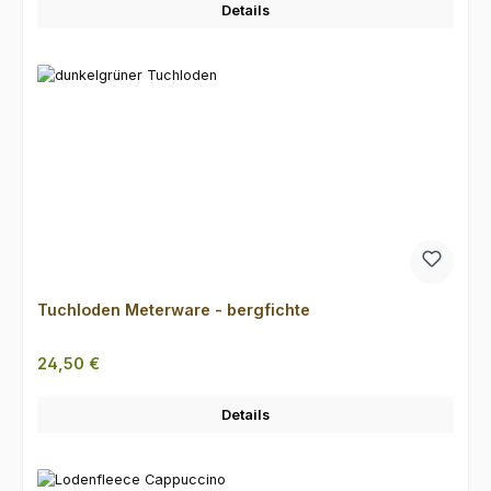
Details
Tuchloden Meterware - bergfichte
Regulärer Preis:
24,50 €
Details