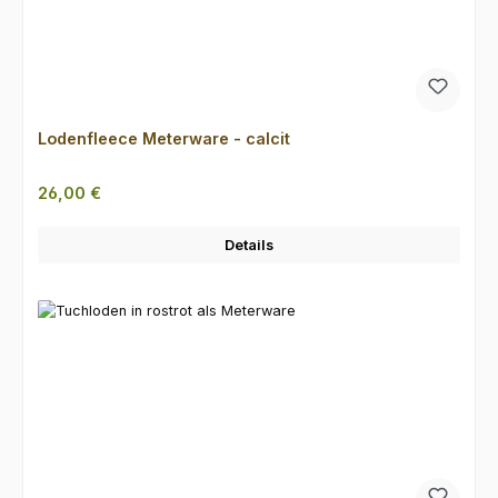
Lodenfleece Meterware - calcit
Regulärer Preis:
26,00 €
Details