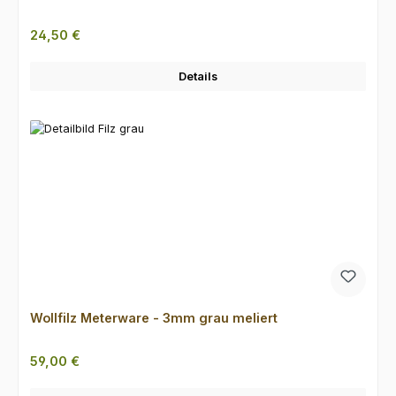
Regulärer Preis:
24,50 €
Details
Wollfilz Meterware - 3mm grau meliert
Regulärer Preis:
59,00 €