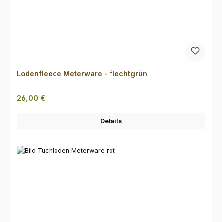
Lodenfleece Meterware - flechtgrün
Regulärer Preis:
26,00 €
Details