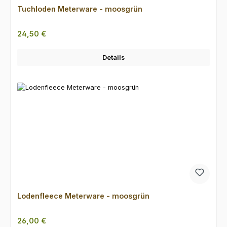
Tuchloden Meterware - moosgrün
Regulärer Preis:
24,50 €
Details
Lodenfleece Meterware - moosgrün
Regulärer Preis:
26,00 €