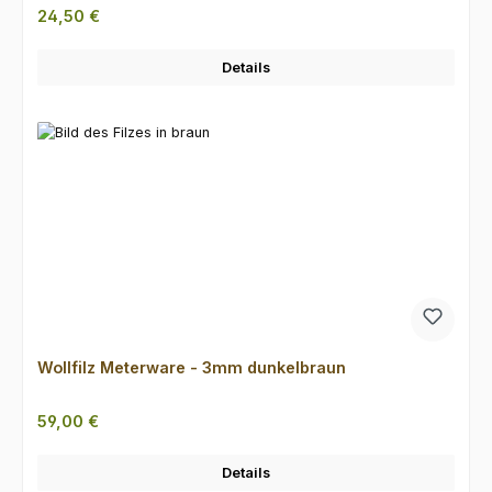
Regulärer Preis:
24,50 €
Details
Wollfilz Meterware - 3mm dunkelbraun
Regulärer Preis:
59,00 €
Details