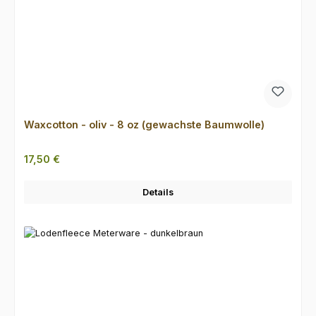
Waxcotton - oliv - 8 oz (gewachste Baumwolle)
Regulärer Preis:
17,50 €
Details