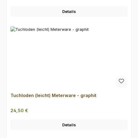
Details
Tuchloden (leicht) Meterware - graphit
Regulärer Preis:
24,50 €
Details