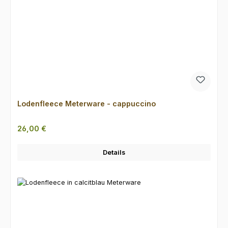
Lodenfleece Meterware - cappuccino
Regulärer Preis:
26,00 €
Details