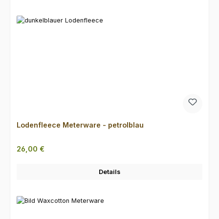
Lodenfleece Meterware - petrolblau
Regulärer Preis:
26,00 €
Details