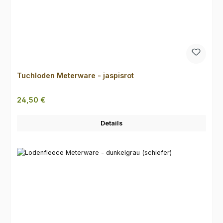
Tuchloden Meterware - jaspisrot
Regulärer Preis:
24,50 €
Details