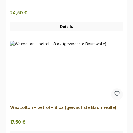
Regulärer Preis:
24,50 €
Details
Waxcotton - petrol - 8 oz (gewachste Baumwolle)
Regulärer Preis:
17,50 €