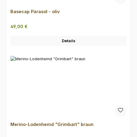
Basecap Parasol - oliv
Regulärer Preis:
49,00 €
Details
Merino-Lodenhemd "Grimbart" braun