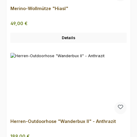
Merino-Wollmütze "Hiasl"
Regulärer Preis:
49,00 €
Details
Herren-Outdoorhose "Wanderbux II" - Anthrazit
Regulärer Preis:
189,00 €