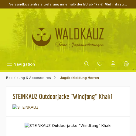
Versandkostenfreie Lieferung innerhalb der EU ab 199 €.
Mehr dazu...
Zum Hauptinhalt springen
Navigation
Bekleidung & Accessoires
Jagdbekleidung Herren
STEINKAUZ Outdoorjacke "Windfang" Khaki
Bildergalerie überspringen