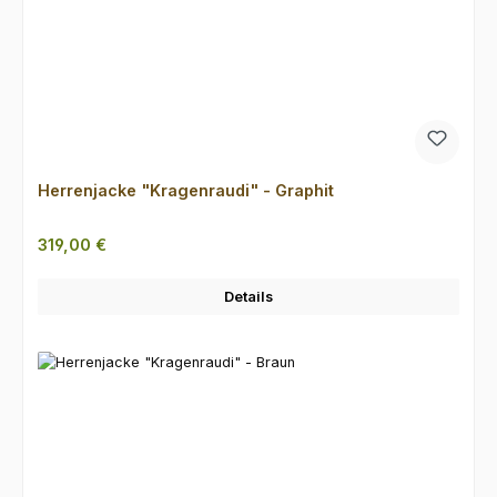
Herrenjacke "Kragenraudi" - Graphit
Regulärer Preis:
319,00 €
Details