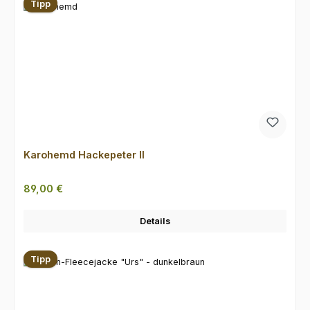
Tipp
Karohemd Hackepeter II
Regulärer Preis:
89,00 €
Details
Tipp