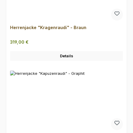
Herrenjacke "Kragenraudi" - Braun
Regulärer Preis:
319,00 €
Details