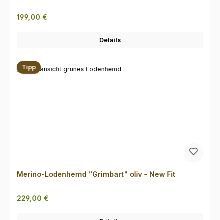
Regulärer Preis:
199,00 €
Details
Tipp
Merino-Lodenhemd "Grimbart" oliv - New Fit
Regulärer Preis:
229,00 €