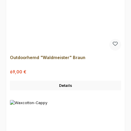
Outdoorhemd "Waldmeister" Braun
Verkaufspreis:
Regulärer Preis:
69,00 €
Details