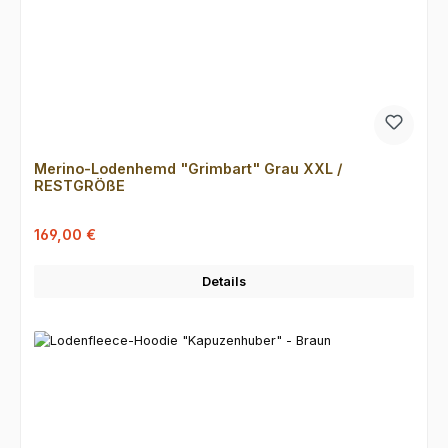
Merino-Lodenhemd "Grimbart" Grau XXL /
RESTGRÖßE
Verkaufspreis:
Regulärer Preis:
169,00 €
Details