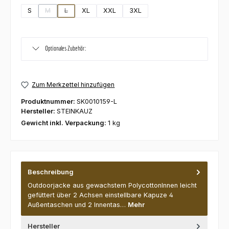
S
M
L
XL
XXL
3XL
(Diese Option ist zurzeit nicht verfügbar.)
(Diese Option ist zurzeit nicht verfügbar.)
Optionales Zubehör:
Zum Merkzettel hinzufügen
Produktnummer:
SK0010159-L
Hersteller:
STEINKAUZ
Gewicht inkl. Verpackung:
1 kg
Beschreibung
Outdoorjacke aus gewachstem PolycottonInnen leicht
gefüttert über 2 Achsen einstellbare Kapuze 4
Außentaschen und 2 Innentas…
Mehr
Hersteller