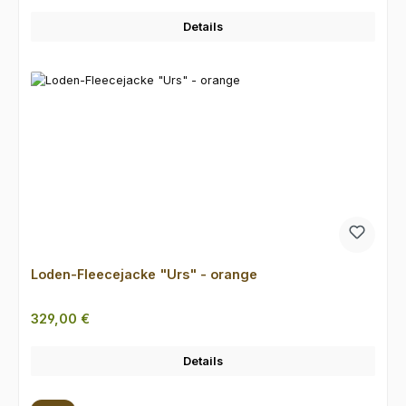
Details
Loden-Fleecejacke "Urs" - orange
Regulärer Preis:
329,00 €
Details