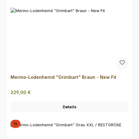
Merino-Lodenhemd "Grimbart" Braun - New Fit
Regulärer Preis:
229,00 €
Details
Rabatt
%