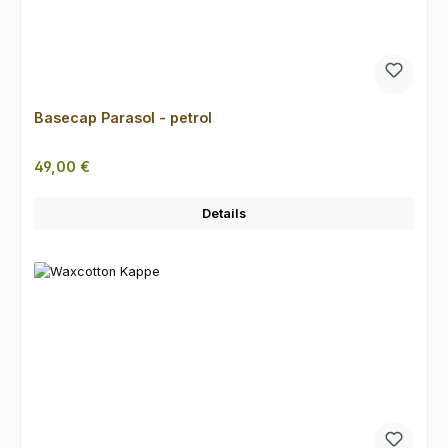
Basecap Parasol - petrol
Regulärer Preis:
49,00 €
Details