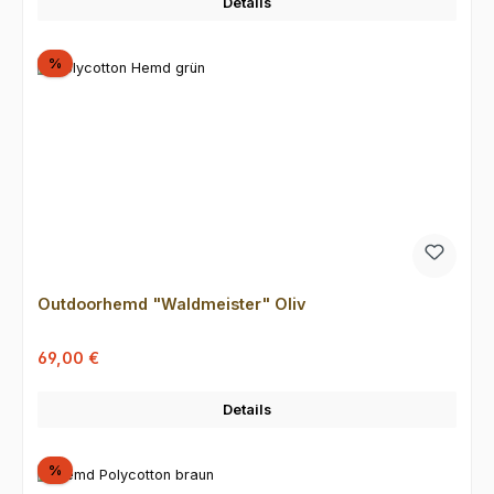
Details
Rabatt
%
Outdoorhemd "Waldmeister" Oliv
Verkaufspreis:
Regulärer Preis:
69,00 €
Details
Rabatt
%