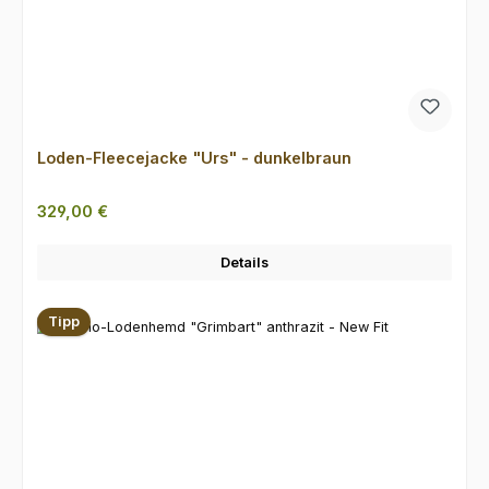
Loden-Fleecejacke "Urs" - dunkelbraun
Regulärer Preis:
329,00 €
Details
Tipp