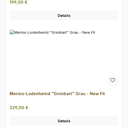
Regulärer Preis:
199,00 €
Details
Merino-Lodenhemd "Grimbart" Grau - New Fit
Regulärer Preis:
229,00 €
Details