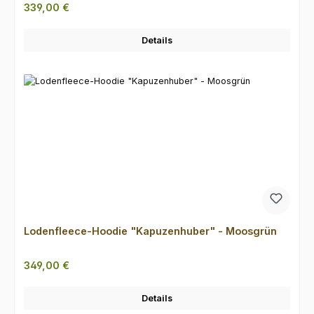
Regulärer Preis:
339,00 €
Details
Lodenfleece-Hoodie "Kapuzenhuber" - Moosgrün
Regulärer Preis:
349,00 €
Details