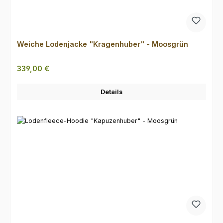
Weiche Lodenjacke "Kragenhuber" - Moosgrün
Regulärer Preis:
339,00 €
Details