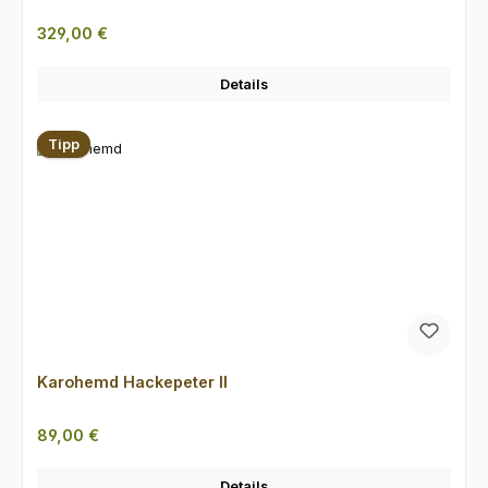
Regulärer Preis:
329,00 €
Details
Tipp
Karohemd Hackepeter II
Regulärer Preis:
89,00 €
Details