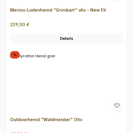
Merino-Lodenhemd "Grimbart" oliv - New Fit
Regulärer Preis:
229,00 €
Details
Rabatt
%
Outdoorhemd "Waldmeister" Oliv
Regulärer Preis: