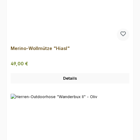
Merino-Wollmütze "Hiasl"
Regulärer Preis:
49,00 €
Details