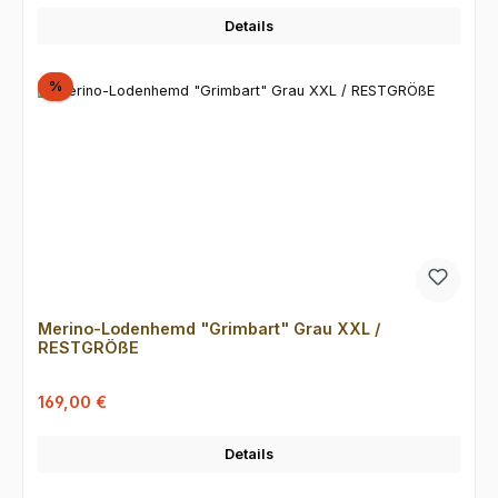
Details
Rabatt
%
Merino-Lodenhemd "Grimbart" Grau XXL /
RESTGRÖßE
Verkaufspreis:
Regulärer Preis:
169,00 €
Details