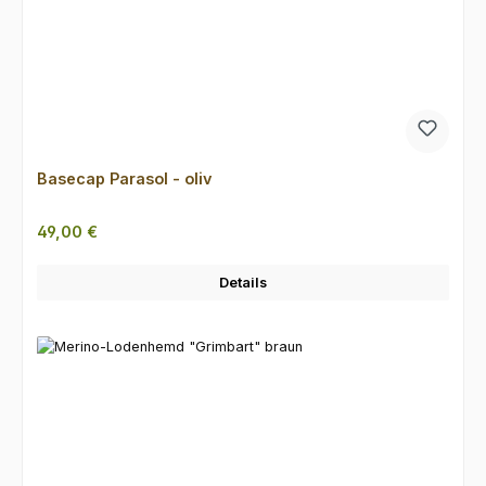
Basecap Parasol - oliv
Regulärer Preis:
49,00 €
Details