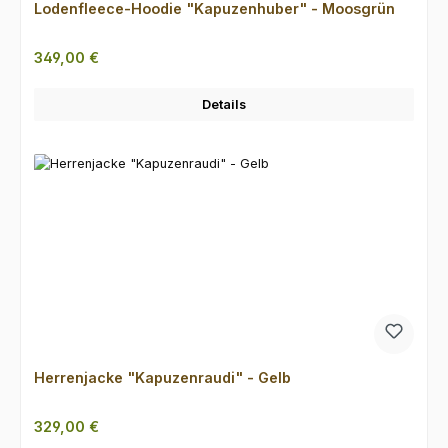
Lodenfleece-Hoodie "Kapuzenhuber" - Moosgrün
Regulärer Preis:
349,00 €
Details
Herrenjacke "Kapuzenraudi" - Gelb
Regulärer Preis:
329,00 €