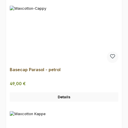
Basecap Parasol - petrol
Regulärer Preis:
49,00 €
Details