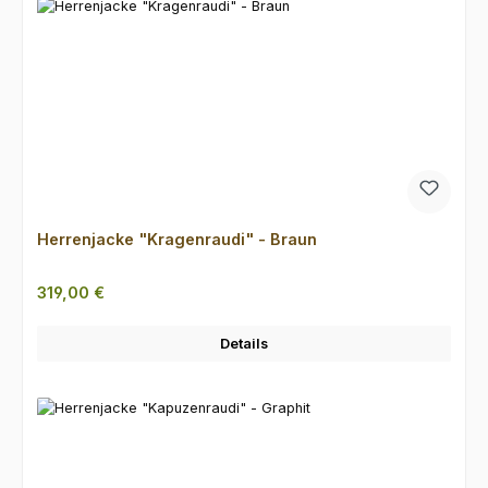
Herrenjacke "Kragenraudi" - Braun
Regulärer Preis:
319,00 €
Details