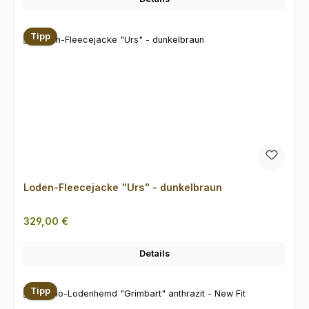
Tipp
Loden-Fleecejacke "Urs" - dunkelbraun
Regulärer Preis:
329,00 €
Details
Tipp