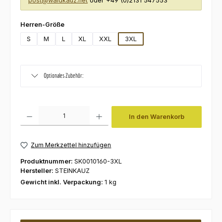
post@waldkauz.net
oder +49 (0)2131 547553
auswählen
Herren-Größe
S
M
L
XL
XXL
3XL
Optionales Zubehör:
Produkt Anzahl: Gib den gewünschten Wert ein oder benutze die Schaltfl
In den Warenkorb
Zum Merkzettel hinzufügen
Produktnummer:
SK0010160-3XL
Hersteller:
STEINKAUZ
Gewicht inkl. Verpackung:
1 kg