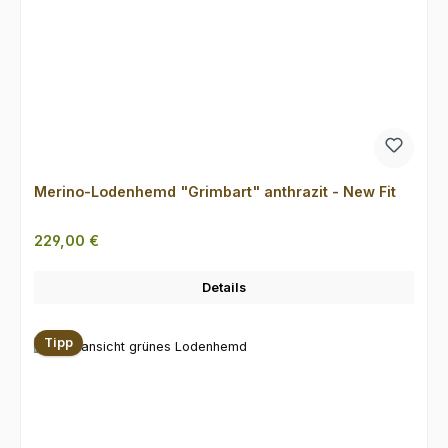
Merino-Lodenhemd "Grimbart" anthrazit - New Fit
Regulärer Preis:
229,00 €
Details
Tipp