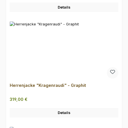
Details
Herrenjacke "Kragenraudi" - Graphit
Regulärer Preis:
319,00 €
Details