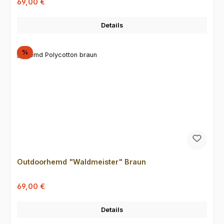
Verkaufspreis:
69,00 €
Details
Rabatt
%
Outdoorhemd "Waldmeister" Braun
Verkaufspreis:
Regulärer Preis:
69,00 €
Details