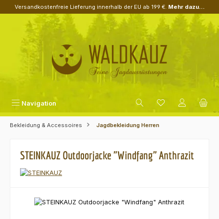
Versandkostenfreie Lieferung innerhalb der EU ab 199 €.
Mehr dazu...
Zum Hauptinhalt springen
Navigation
Bekleidung & Accessoires
Jagdbekleidung Herren
STEINKAUZ Outdoorjacke "Windfang" Anthrazit
Bildergalerie überspringen