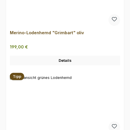
Merino-Lodenhemd "Grimbart" oliv
Regulärer Preis:
199,00 €
Details
Tipp