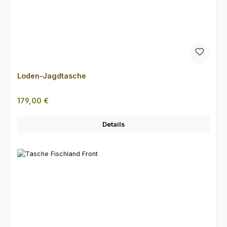
Loden-Jagdtasche
Regulärer Preis:
179,00 €
Details