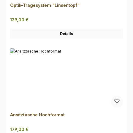
Optik-Tragesystem "Linsentopf"
Regulärer Preis:
139,00 €
Details
Ansitztasche Hochformat
Regulärer Preis:
179,00 €