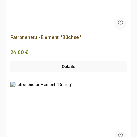
Patronenetui-Element "Büchse"
Regulärer Preis:
24,00 €
Details