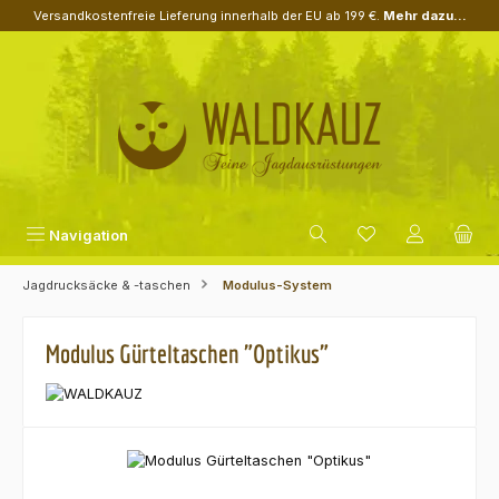
Versandkostenfreie Lieferung innerhalb der EU ab 199 €.
Mehr dazu...
Zum Hauptinhalt springen
Navigation
Jagdrucksäcke & -taschen
Modulus-System
Modulus Gürteltaschen "Optikus"
Bildergalerie überspringen