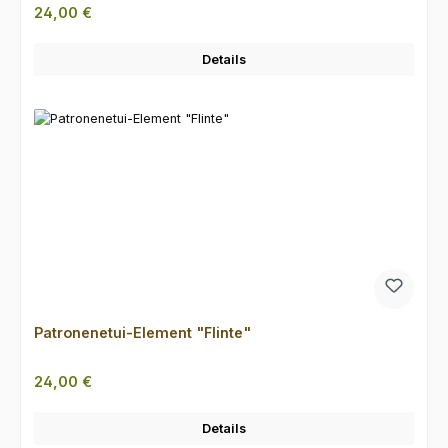
Regulärer Preis:
24,00 €
Details
Patronenetui-Element "Flinte"
Regulärer Preis:
24,00 €
Details