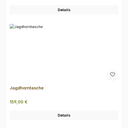
Details
Jagdhorntasche
Regulärer Preis:
159,00 €
Details