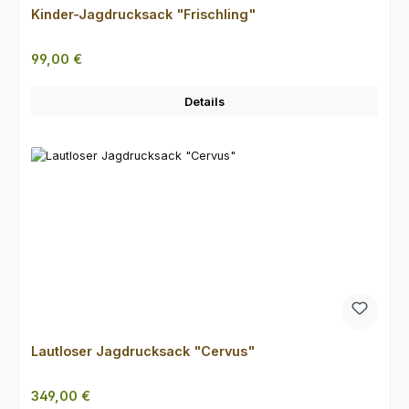
Kinder-Jagdrucksack "Frischling"
Regulärer Preis:
99,00 €
Details
Lautloser Jagdrucksack "Cervus"
Regulärer Preis:
349,00 €