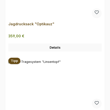
Jagdrucksack "Optikauz"
Regulärer Preis:
359,00 €
Details
Tipp