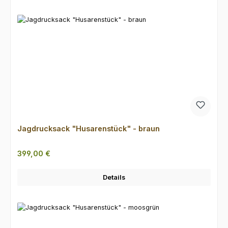
Jagdrucksack "Husarenstück" - braun
Regulärer Preis:
399,00 €
Details