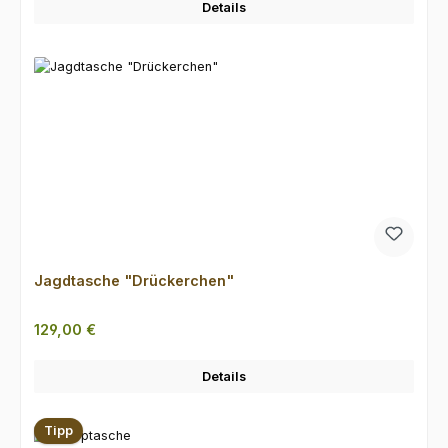
Details
Jagdtasche "Drückerchen"
Regulärer Preis:
129,00 €
Details
Tipp