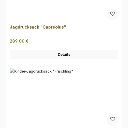
Jagdrucksack "Capreolus"
Regulärer Preis:
289,00 €
Details