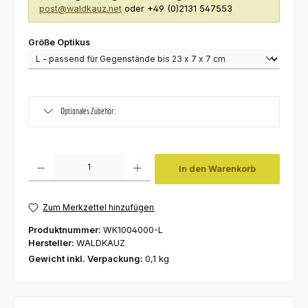
post@waldkauz.net
oder +49 (0)2131 547553
auswählen
Größe Optikus
Optionales Zubehör:
Produkt Anzahl: Gib den gewünschten Wert ein oder benutze die Schaltfl
In den Warenkorb
Zum Merkzettel hinzufügen
Produktnummer:
WK1004000-L
Hersteller:
WALDKAUZ
Gewicht inkl. Verpackung:
0,1 kg