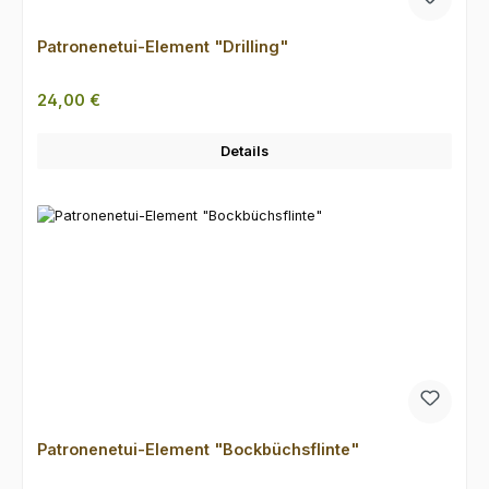
Patronenetui-Element "Drilling"
Regulärer Preis:
24,00 €
Details
Patronenetui-Element "Bockbüchsflinte"