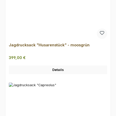
Jagdrucksack "Husarenstück" - moosgrün
Regulärer Preis:
399,00 €
Details