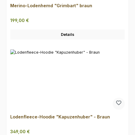
Merino-Lodenhemd "Grimbart" braun
Regulärer Preis:
199,00 €
Details
Lodenfleece-Hoodie "Kapuzenhuber" - Braun
Regulärer Preis:
349,00 €