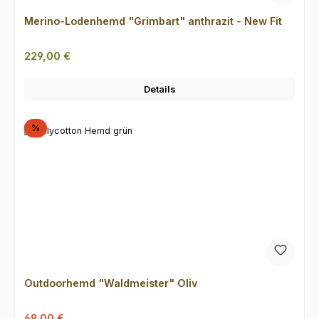
Merino-Lodenhemd "Grimbart" anthrazit - New Fit
Regulärer Preis:
229,00 €
Details
Rabatt
%
Outdoorhemd "Waldmeister" Oliv
Verkaufspreis:
Regulärer Preis:
69,00 €