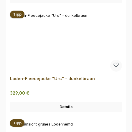
Tipp
Loden-Fleecejacke "Urs" - dunkelbraun
Regulärer Preis:
329,00 €
Details
Tipp