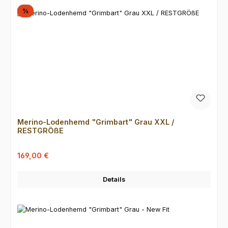
Rabatt
%
Merino-Lodenhemd "Grimbart" Grau XXL /
RESTGRÖßE
Verkaufspreis:
Regulärer Preis:
169,00 €
Details