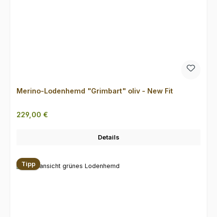
Merino-Lodenhemd "Grimbart" oliv - New Fit
Regulärer Preis:
229,00 €
Details
Tipp