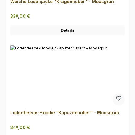
Weiche Lodenjacke "Kragenhuber" - Moosgrün
Regulärer Preis:
339,00 €
Details
Lodenfleece-Hoodie "Kapuzenhuber" - Moosgrün
Regulärer Preis:
349,00 €