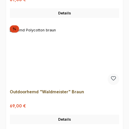
Details
Rabatt
%
Outdoorhemd "Waldmeister" Braun
Verkaufspreis:
Regulärer Preis:
69,00 €
Details