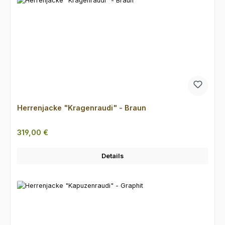
Herrenjacke "Kragenraudi" - Braun
Regulärer Preis:
319,00 €
Details