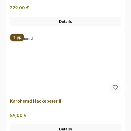
Regulärer Preis:
329,00 €
Details
Tipp
Karohemd Hackepeter II
Regulärer Preis:
89,00 €
Details