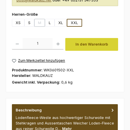
post@waldkauz.net
oder +49 (0)2131 547553
auswählen
Herren-Größe
XS
S
M
L
XL
XXL
(Diese Option ist zurzeit nicht verfügbar.)
Produkt Anzahl: Gib den gewünschten Wert ein oder benutze die Schaltfl
In den Warenkorb
Zum Merkzettel hinzufügen
Produktnummer:
WK0601502-XXL
Hersteller:
WALDKAUZ
Gewicht inkl. Verpackung:
0,6 kg
Beschreibung
Lodenfleece-Weste aus hochwertiger Schurwolle mit
Stehkragen und Aussentaschen Weicher Loden-Fleece
aus reiner Schurwolle D…
Mehr