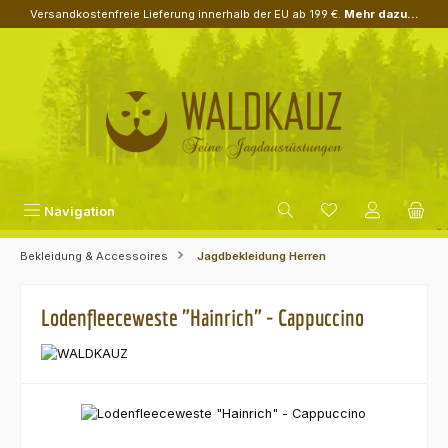
Versandkostenfreie Lieferung innerhalb der EU ab 199 €.
Mehr dazu...
Zum Hauptinhalt springen
Navigation
Bekleidung & Accessoires
Jagdbekleidung Herren
Lodenfleeceweste "Hainrich" - Cappuccino
Bildergalerie überspringen