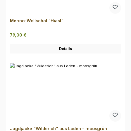
Merino-Wollschal "Hiasl"
Regulärer Preis:
79,00 €
Details
Jagdjacke "Wilderich" aus Loden - moosgrün