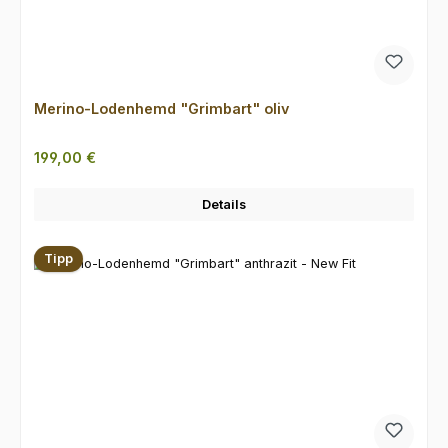
Merino-Lodenhemd "Grimbart" oliv
Regulärer Preis:
199,00 €
Details
Tipp