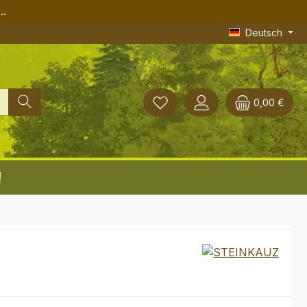
..
Deutsch
0,00 €
!