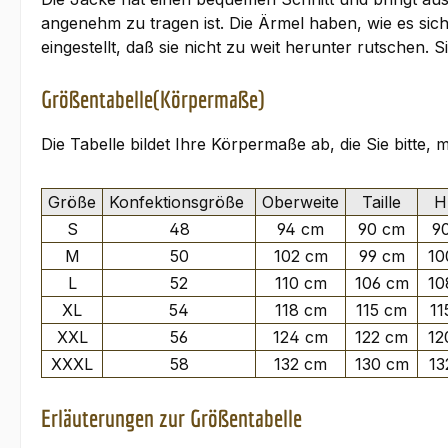
angenehm zu tragen ist. Die Ärmel haben, wie es si
eingestellt, daß sie nicht zu weit herunter rutsche
Größentabelle(Körpermaße)
Die Tabelle bildet Ihre Körpermaße ab, die Sie bitte,
Größe
Konfektionsgröße
Oberweite
Taille
Hü
S
48
94 cm
90 cm
9
M
50
102 cm
99 cm
10
L
52
110 cm
106 cm
10
XL
54
118 cm
115 cm
11
XXL
56
124 cm
122 cm
12
XXXL
58
132 cm
130 cm
13
Erläuterungen zur Größentabelle