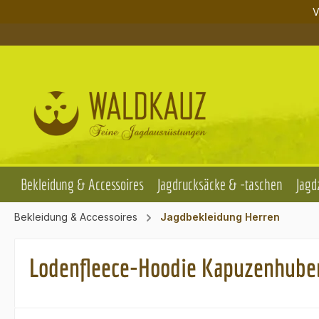
V
m Hauptinhalt springen
Zur Suche springen
Zur Hauptnavigation springen
Bekleidung & Accessoires
Jagdrucksäcke & -taschen
Jagd
Bekleidung & Accessoires
Jagdbekleidung Herren
Lodenfleece-Hoodie Kapuzenhuber