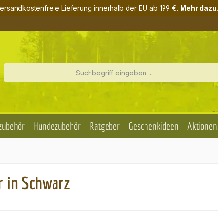
ersandkostenfreie Lieferung innerhalb der EU ab 199 €.
Mehr dazu.
zubehör
Hundezubehör
Ratgeber
Geschenkideen
Aktionen
 in Schwarz