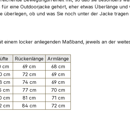
ch für eine Outdoorjacke gehört, eher etwas Überlänge un
n. Sie überlegen, ob und was Sie noch unter der Jacke tra
 mit einem locker anliegenden Maßband, jeweils an der weite
fte
Rückenlänge
Armlänge
0 cm
69 cm
68 cm
0 cm
72 cm
69 cm
8 cm
74 cm
69 cm
5 cm
77 cm
70 cm
0 cm
81 cm
71 cm
2 cm
84 cm
72 cm