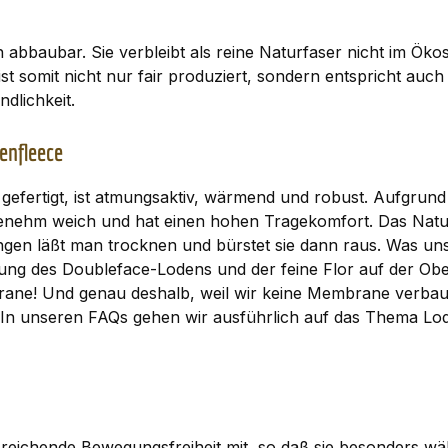
 abbaubar. Sie verbleibt als reine Naturfaser nicht im Ök
st somit nicht nur fair produziert, sondern entspricht auch
dlichkeit.
enfleece
efertigt, ist atmungsaktiv, wärmend und robust. Aufgrund 
enehm weich und hat einen hohen Tragekomfort. Das Naturp
gen läßt man trocknen und bürstet sie dann raus. Was un
bung des Doubleface-Lodens und der feine Flor auf der Ob
ane! Und genau deshalb, weil wir keine Membrane verbau
. In unseren
FAQs
gehen wir ausführlich auf das Thema Lod
reichende Bewegungsfreiheit mit, so daß sie besonders wäh