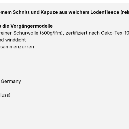
mem Schnitt und Kapuze aus weichem Lodenfleece (rein
ls die Vorgängermodelle
ner Schurwolle (600g/lfm), zertifiziert nach Oeko-Tex-1
d winddicht
Zusammenzurren
n Germany
luss)