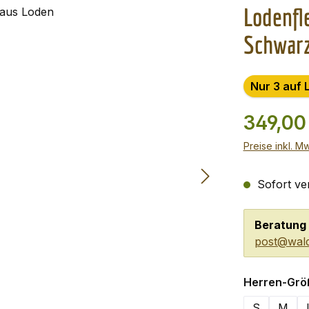
Lodenfl
Schwar
Nur 3 auf 
349,00
Preise inkl. M
Sofort ver
Beratung 
post@wald
Herren-Grö
S
M