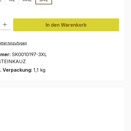
l: Gib den gewünschten Wert ein oder benutze die Schaltflächen um
In den Warenkorb
ttel hinzufügen
mmer:
SK0010197-3XL
STEINKAUZ
l. Verpackung:
1,1 kg