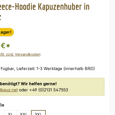
eece-Hoodie Kapuzenhuber in
z
Lager!
 €*
wSt. zzgl. Versandkosten
fügbar, Lieferzeit: 1-3 Werktage (innerhalb BRD)
benötigt? Wir helfen gerne!
kauz.net
oder +49 (0)2131 547553
auswählen
ße
L
XL
XXL
3XL