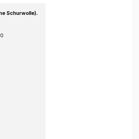
e Schurwolle).
00