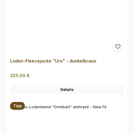
Loden-Fleecejacke "Urs" - dunkelbraun
Regulärer Preis:
329,00 €
Details
Tipp