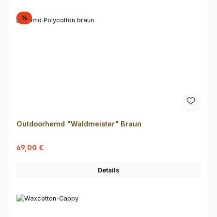
Rabatt
%
Outdoorhemd "Waldmeister" Braun
Verkaufspreis:
Regulärer Preis:
69,00 €
Details