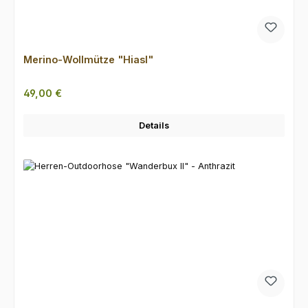
Merino-Wollmütze "Hiasl"
Regulärer Preis:
49,00 €
Details