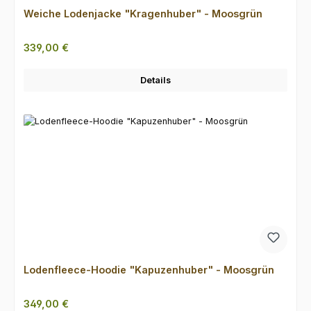
Weiche Lodenjacke "Kragenhuber" - Moosgrün
Regulärer Preis:
339,00 €
Details
Lodenfleece-Hoodie "Kapuzenhuber" - Moosgrün
Regulärer Preis:
349,00 €