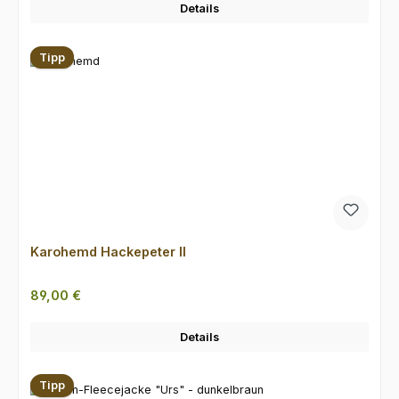
Details
Tipp
Karohemd Hackepeter II
Regulärer Preis:
89,00 €
Details
Tipp