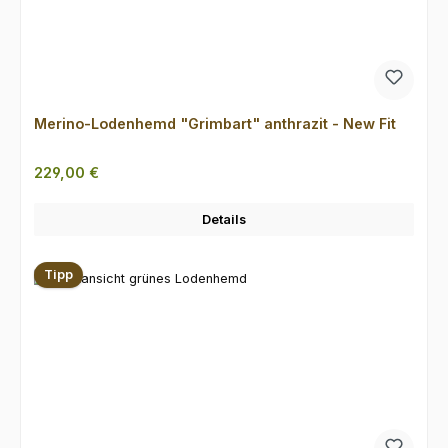
Merino-Lodenhemd "Grimbart" anthrazit - New Fit
Regulärer Preis:
229,00 €
Details
Tipp