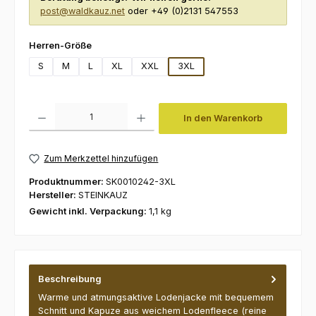
post@waldkauz.net
oder +49 (0)2131 547553
auswählen
Herren-Größe
S
M
L
XL
XXL
3XL
Produkt Anzahl: Gib den gewünschten Wert ein oder benutze die Schaltfl
In den Warenkorb
Zum Merkzettel hinzufügen
Produktnummer:
SK0010242-3XL
Hersteller:
STEINKAUZ
Gewicht inkl. Verpackung:
1,1 kg
Beschreibung
Warme und atmungsaktive Lodenjacke mit bequemem
Schnitt und Kapuze aus weichem Lodenfleece (reine