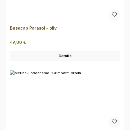
Basecap Parasol - oliv
Regulärer Preis:
49,00 €
Details