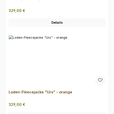
Regulärer Preis:
329,00 €
Details
Loden-Fleecejacke "Urs" - orange
Regulärer Preis:
329,00 €