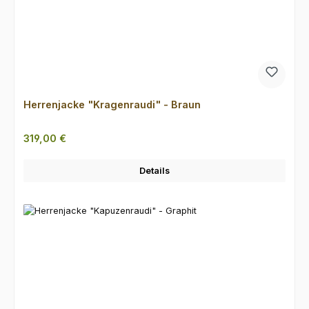
Herrenjacke "Kragenraudi" - Braun
Regulärer Preis:
319,00 €
Details