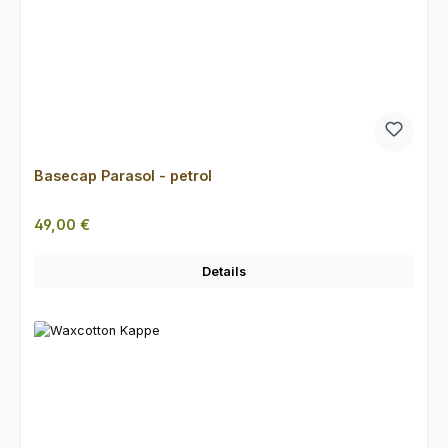
Basecap Parasol - petrol
Regulärer Preis:
49,00 €
Details