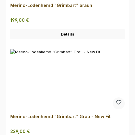
Merino-Lodenhemd "Grimbart" braun
Regulärer Preis:
199,00 €
Details
Merino-Lodenhemd "Grimbart" Grau - New Fit
Regulärer Preis:
229,00 €