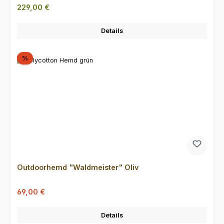
Regulärer Preis:
229,00 €
Details
Rabatt
%
Outdoorhemd "Waldmeister" Oliv
Verkaufspreis:
Regulärer Preis:
69,00 €
Details