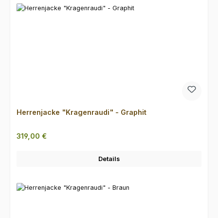
Herrenjacke "Kragenraudi" - Graphit
Regulärer Preis:
319,00 €
Details