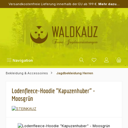
Versandkostenfreie Lieferung innerhalb der EU ab 199 €.
Mehr dazu...
Zum Hauptinhalt springen
Navigation
Bekleidung & Accessoires
Jagdbekleidung Herren
Lodenfleece-Hoodie "Kapuzenhuber" -
Moosgrün
Bildergalerie überspringen