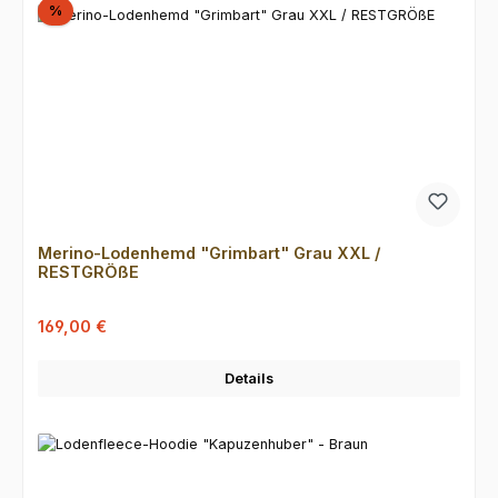
Rabatt
%
Merino-Lodenhemd "Grimbart" Grau XXL /
RESTGRÖßE
Verkaufspreis:
Regulärer Preis:
169,00 €
Details