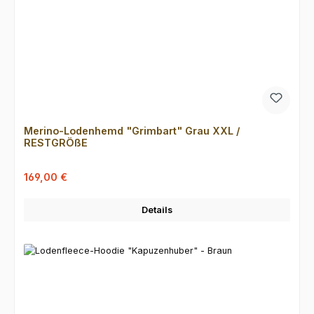
Merino-Lodenhemd "Grimbart" Grau XXL /
RESTGRÖßE
Verkaufspreis:
Regulärer Preis:
169,00 €
Details