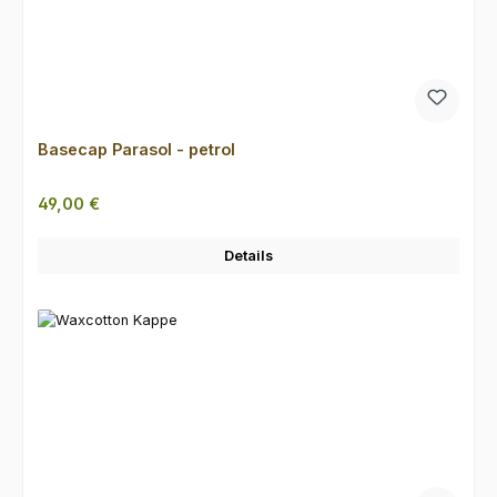
Basecap Parasol - petrol
Regulärer Preis:
49,00 €
Details