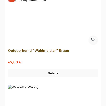
Outdoorhemd "Waldmeister" Braun
Verkaufspreis:
Regulärer Preis:
69,00 €
Details