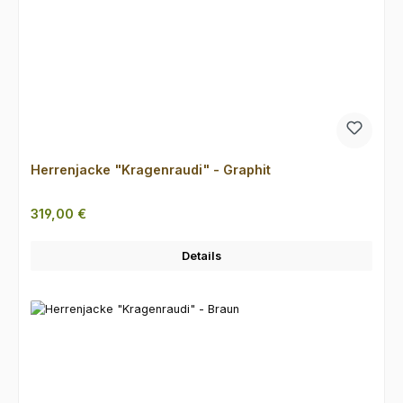
Herrenjacke "Kragenraudi" - Graphit
Regulärer Preis:
319,00 €
Details