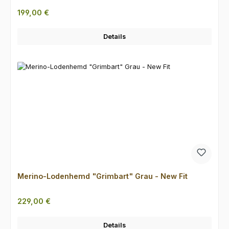
Regulärer Preis:
199,00 €
Details
Merino-Lodenhemd "Grimbart" Grau - New Fit
Regulärer Preis:
229,00 €
Details