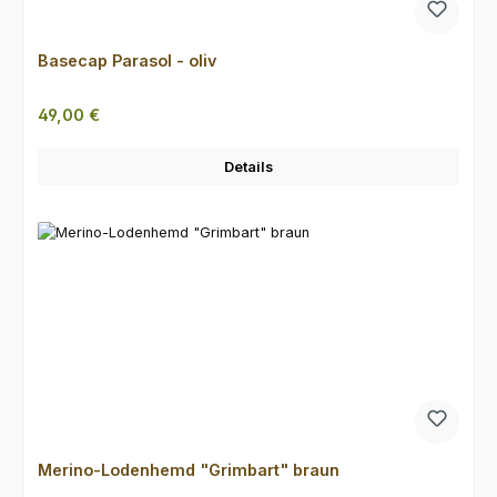
Basecap Parasol - oliv
Regulärer Preis:
49,00 €
Details
Merino-Lodenhemd "Grimbart" braun