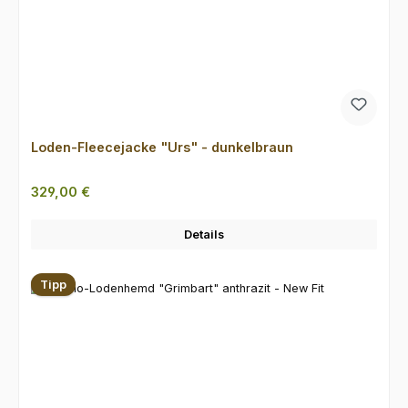
Loden-Fleecejacke "Urs" - dunkelbraun
Regulärer Preis:
329,00 €
Details
Tipp