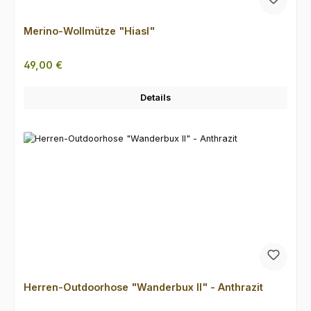
Merino-Wollmütze "Hiasl"
Regulärer Preis:
49,00 €
Details
Herren-Outdoorhose "Wanderbux II" - Anthrazit