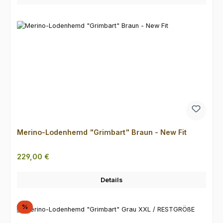
Merino-Lodenhemd "Grimbart" Braun - New Fit
Regulärer Preis:
229,00 €
Details
Rabatt
%