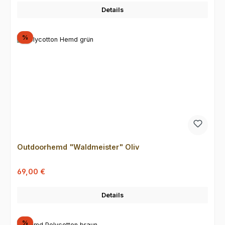
Details
Rabatt
%
Outdoorhemd "Waldmeister" Oliv
Verkaufspreis:
Regulärer Preis:
69,00 €
Details
Rabatt
%