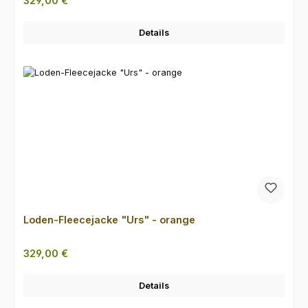
329,00 €
Details
Loden-Fleecejacke "Urs" - orange
Regulärer Preis:
329,00 €
Details