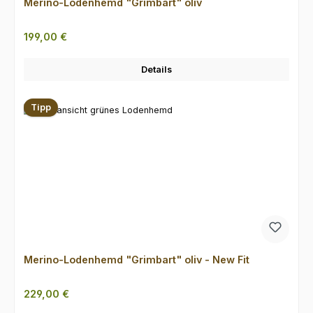
Merino-Lodenhemd "Grimbart" oliv
Regulärer Preis:
199,00 €
Details
Tipp
Merino-Lodenhemd "Grimbart" oliv - New Fit
Regulärer Preis:
229,00 €