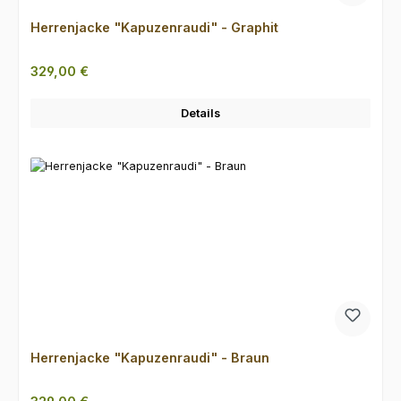
Herrenjacke "Kapuzenraudi" - Graphit
Regulärer Preis:
329,00 €
Details
Herrenjacke "Kapuzenraudi" - Braun
Regulärer Preis: