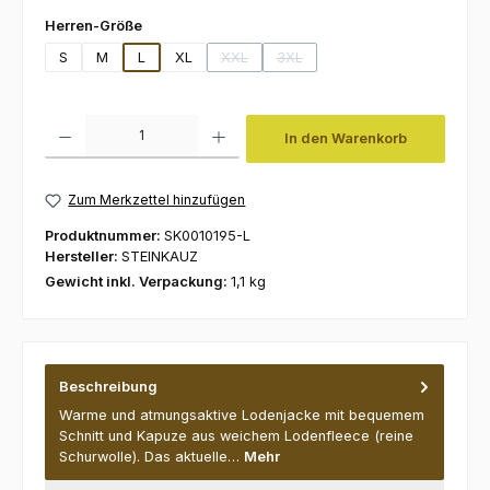
auswählen
Herren-Größe
S
M
L
XL
XXL
3XL
(Diese Option ist zurzeit nicht verfügbar.)
(Diese Option ist zurzeit nicht ve
Produkt Anzahl: Gib den gewünschten Wert ein oder benutze die Schaltfl
In den Warenkorb
Zum Merkzettel hinzufügen
Produktnummer:
SK0010195-L
Hersteller:
STEINKAUZ
Gewicht inkl. Verpackung:
1,1 kg
Beschreibung
Warme und atmungsaktive Lodenjacke mit bequemem
Schnitt und Kapuze aus weichem Lodenfleece (reine
Schurwolle). Das aktuelle…
Mehr