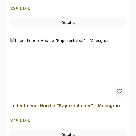
Regulärer Preis:
339,00 €
Details
Lodenfleece-Hoodie "Kapuzenhuber" - Moosgrün
Regulärer Preis:
349,00 €
Details