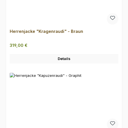
Herrenjacke "Kragenraudi" - Braun
Regulärer Preis:
319,00 €
Details