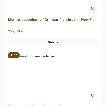
Merino-Lodenhemd "Grimbart" anthrazit - New Fit
Regulärer Preis:
229,00 €
Details
Tipp