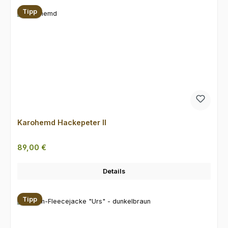
Tipp
Karohemd Hackepeter II
Regulärer Preis:
89,00 €
Details
Tipp