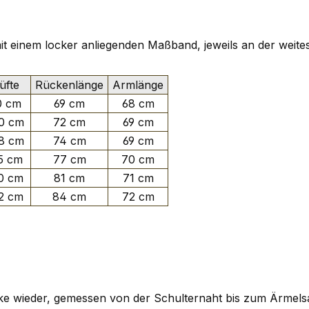
 mit einem locker anliegenden Maßband, jeweils an der weite
fte
Rückenlänge
Armlänge
0 cm
69 cm
68 cm
0 cm
72 cm
69 cm
8 cm
74 cm
69 cm
5 cm
77 cm
70 cm
0 cm
81 cm
71 cm
2 cm
84 cm
72 cm
cke wieder, gemessen von der Schulternaht bis zum Ärmel