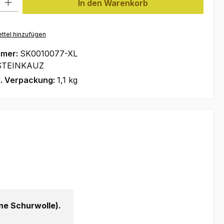
In den Warenkorb
ttel hinzufügen
mmer:
SK0010077-XL
STEINKAUZ
l. Verpackung:
1,1 kg
e Schurwolle).