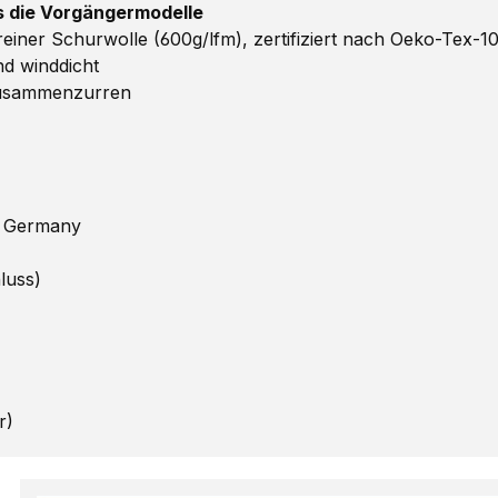
ls die Vorgängermodelle
ner Schurwolle (600g/lfm), zertifiziert nach Oeko-Tex-1
d winddicht
Zusammenzurren
n Germany
luss)
r)