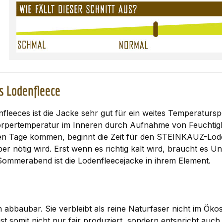
 Lodenfleece
fleeces ist die Jacke sehr gut für ein weites Temperatur
e Körpertemperatur im Inneren durch Aufnahme von Feuchtigk
n Tage kommen, beginnt die Zeit für den STEINKAUZ-Lodenfl
er nötig wird. Erst wenn es richtig kalt wird, braucht es 
ommerabend ist die Lodenfleecejacke in ihrem Element.
 abbaubar. Sie verbleibt als reine Naturfaser nicht im Ök
st somit nicht nur fair produziert, sondern entspricht auch