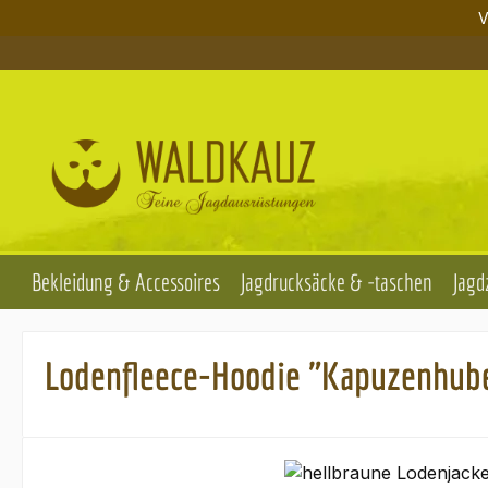
V
m Hauptinhalt springen
Zur Suche springen
Zur Hauptnavigation springen
Bekleidung & Accessoires
Jagdrucksäcke & -taschen
Jagd
Lodenfleece-Hoodie "Kapuzenhube
Bildergalerie überspringen