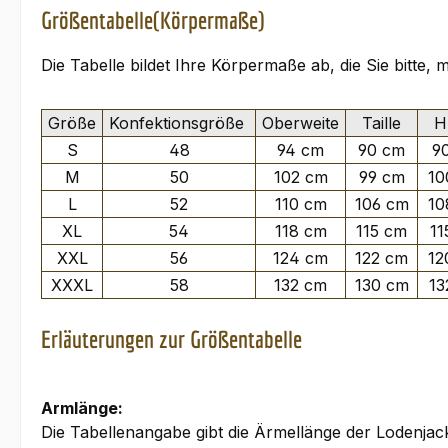
Größentabelle(Körpermaße)
Die Tabelle bildet Ihre Körpermaße ab, die Sie bitte,
Größe
Konfektionsgröße
Oberweite
Taille
Hü
S
48
94 cm
90 cm
9
M
50
102 cm
99 cm
10
L
52
110 cm
106 cm
10
XL
54
118 cm
115 cm
11
XXL
56
124 cm
122 cm
12
XXXL
58
132 cm
130 cm
13
Erläuterungen zur Größentabelle
Armlänge:
Die Tabellenangabe gibt die Ärmellänge der Lodenja