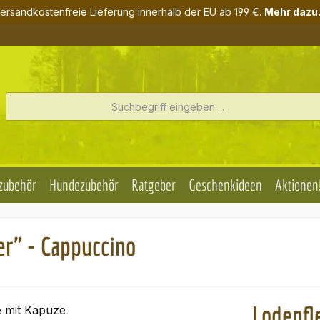
ersandkostenfreie Lieferung innerhalb der EU ab 199 €.
Mehr dazu.
zubehör
Hundezubehör
Ratgeber
Geschenkideen
Aktionen
r" - Cappuccino
Lodenfl