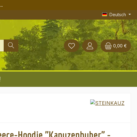
..
Deutsch
0,00 €
!
eece-Hoodie "Kapuzenhuber" -