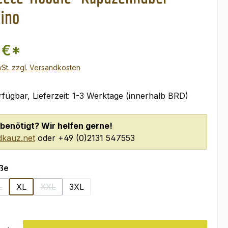
ino
 €*
wSt. zzgl. Versandkosten
fügbar, Lieferzeit: 1-3 Werktage (innerhalb BRD)
benötigt? Wir helfen gerne!
kauz.net
oder +49 (0)2131 547553
auswählen
ße
L
XL
XXL
3XL
(Diese Option ist zurzeit nicht verfügbar.)
(Diese Option ist zurzeit nicht verfügbar.)
l: Gib den gewünschten Wert ein oder benutze die Schaltflächen um