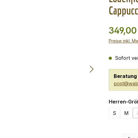
Cappucc
349,00
Preise inkl. M
Sofort ver
Beratung 
post@wald
Herren-Grö
S
M
Produkt Anzah