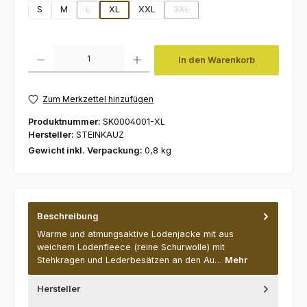
S
M
L
XL
XXL
3XL
(Diese Option ist zurzeit nicht verfügbar.)
(Diese Option ist zurzeit nicht ve
Produkt Anzahl: Gib den gewünschten Wert ein oder benutze die Schaltfl
In den Warenkorb
Zum Merkzettel hinzufügen
Produktnummer:
SK0004001-XL
Hersteller:
STEINKAUZ
Gewicht inkl. Verpackung:
0,8 kg
Beschreibung
Warme und atmungsaktive Lodenjacke mit aus
weichem Lodenfleece (reine Schurwolle) mit
Stehkragen und Lederbesätzen an den Au…
Mehr
Hersteller