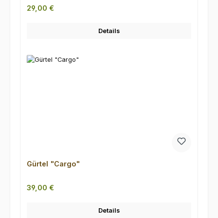
Regulärer Preis:
29,00 €
Details
Gürtel "Cargo"
Regulärer Preis:
39,00 €
Details