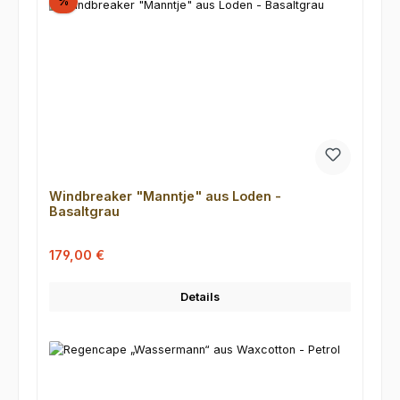
Rabatt
%
Windbreaker "Manntje" aus Loden -
Basaltgrau
Verkaufspreis:
Regulärer Preis:
179,00 €
Details