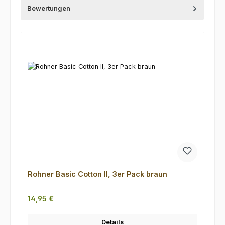
Bewertungen
Produktgalerie überspringen
Rohner Basic Cotton II, 3er Pack braun
Regulärer Preis:
14,95 €
Details