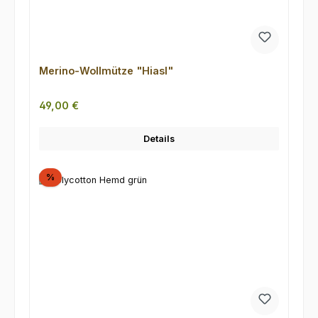
Merino-Wollmütze "Hiasl"
Regulärer Preis:
49,00 €
Details
Rabatt
%