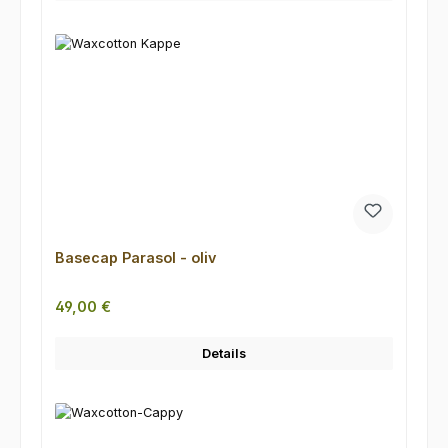
Basecap Parasol - oliv
Regulärer Preis:
49,00 €
Details