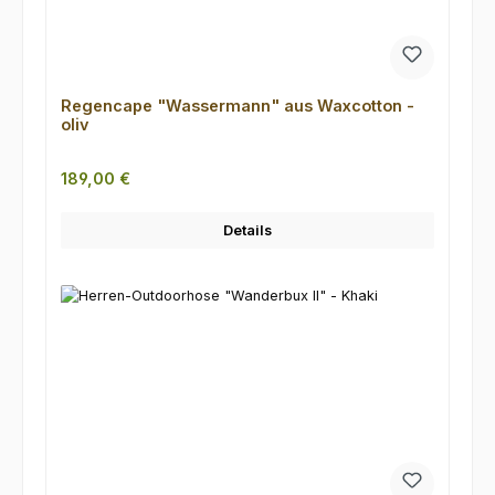
Regencape "Wassermann" aus Waxcotton -
oliv
Regulärer Preis:
189,00 €
Details