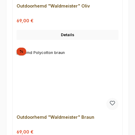
Outdoorhemd "Waldmeister" Oliv
Verkaufspreis:
Regulärer Preis:
69,00 €
Details
Rabatt
%
Outdoorhemd "Waldmeister" Braun
Verkaufspreis:
Regulärer Preis:
69,00 €