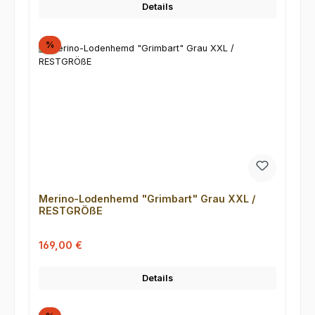
Details
Rabatt
%
Merino-Lodenhemd "Grimbart" Grau XXL /
RESTGRÖßE
Verkaufspreis:
Regulärer Preis:
169,00 €
Details