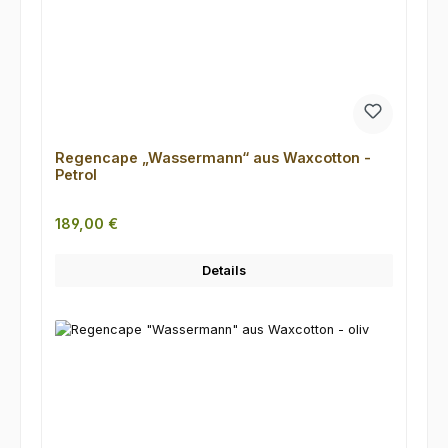
Regencape „Wassermann“ aus Waxcotton -
Petrol
Regulärer Preis:
189,00 €
Details