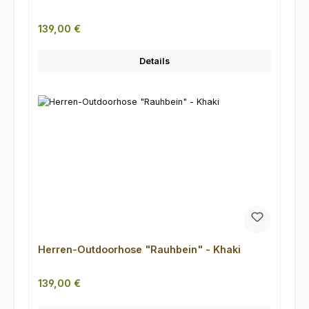
Regulärer Preis:
139,00 €
Details
Herren-Outdoorhose "Rauhbein" - Khaki
Regulärer Preis:
139,00 €