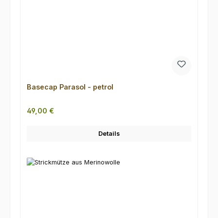
Basecap Parasol - petrol
Regulärer Preis:
49,00 €
Details