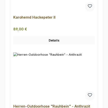
Karohemd Hackepeter II
Regulärer Preis:
89,00 €
Details
Herren-Outdoorhose "Rauhbein" - Anthrazit