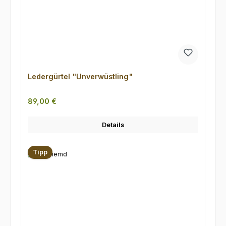
Ledergürtel "Unverwüstling"
Regulärer Preis:
89,00 €
Details
Tipp