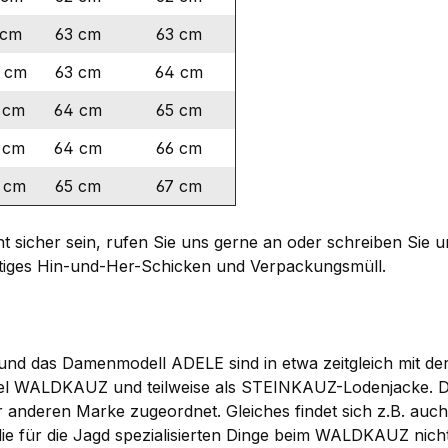
 cm
63 cm
63 cm
 cm
63 cm
64 cm
 cm
64 cm
65 cm
 cm
64 cm
66 cm
 cm
65 cm
67 cm
ht sicher sein, rufen Sie uns gerne an oder schreiben Sie 
tiges Hin-und-Her-Schicken und Verpackungsmüll.
 und das Damenmodell ADELE sind in etwa zeitgleich mit
Label WALDKAUZ und teilweise als STEINKAUZ-Lodenjacke. 
 der anderen Marke zugeordnet. Gleiches findet sich z.B
 die für die Jagd spezialisierten Dinge beim WALDKAUZ nicht