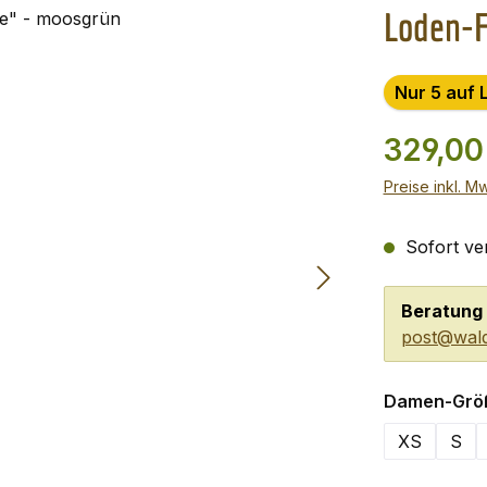
Loden-F
Nur 5 auf 
329,00
Preise inkl. M
Sofort ver
Beratung 
post@wald
Damen-Grö
XS
S