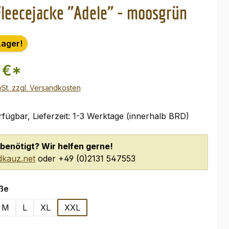
leecejacke "Adele" - moosgrün
Lager!
 €*
wSt. zzgl. Versandkosten
fügbar, Lieferzeit: 1-3 Werktage (innerhalb BRD)
benötigt? Wir helfen gerne!
kauz.net
oder +49 (0)2131 547553
auswählen
ße
M
L
XL
XXL