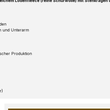
ichem Lodenfleece (reine Schurwolle) mit Stehkragen
oden
en und Unterarm
scher Produktion
r)