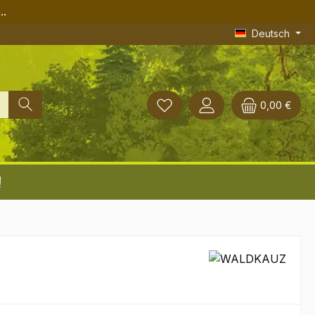
..
Deutsch
0,00 €
!