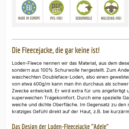
Die Fleecejacke, die gar keine ist!
Loden-Fleece nennen wir das Material, aus dem diese J
sondern aus 100% Schurwolle hergestellt. Zum Andere
waschechten Doubleface-Loden, also einen gewebten S
von etwa 600g/m kann man ihn durchaus als schwere 
Zwecke entwickelt. Er wird extra für uns angefertig
superweichen Tragekomfort. Durch eine spezielle Ga
weiche und dichte Oberfläche. Im Gegensatz zu den m
kratziges Gefühl direkt auf der Haut, z.B. bei kurzär
Das Design der Loden-Fleecejacke "Adele"