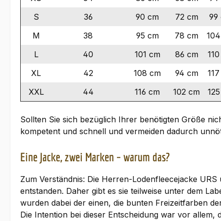
S
36
90 cm
72 cm
99
M
38
95 cm
78 cm
104
L
40
101 cm
86 cm
110
XL
42
108 cm
94 cm
117
XXL
44
116 cm
102 cm
125
Sollten Sie sich bezüglich Ihrer benötigten Größe nic
kompetent und schnell und vermeiden dadurch unnö
Eine Jacke, zwei Marken – warum das?
Zum Verständnis: Die Herren-Lodenfleecejacke URS
entstanden. Daher gibt es sie teilweise unter dem 
wurden dabei der einen, die bunten Freizeitfarben
Die Intention bei dieser Entscheidung war vor allem,