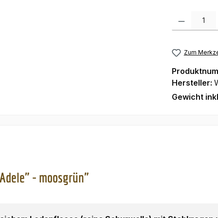
Produkt Anzah
Zum Merkze
Produktnu
Hersteller:
Gewicht ink
"Adele" - moosgrün"