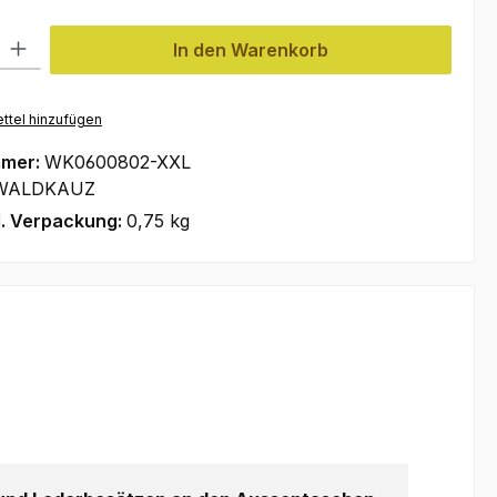
l: Gib den gewünschten Wert ein oder benutze die Schaltflächen um
In den Warenkorb
ttel hinzufügen
mmer:
WK0600802-XXL
WALDKAUZ
l. Verpackung:
0,75 kg