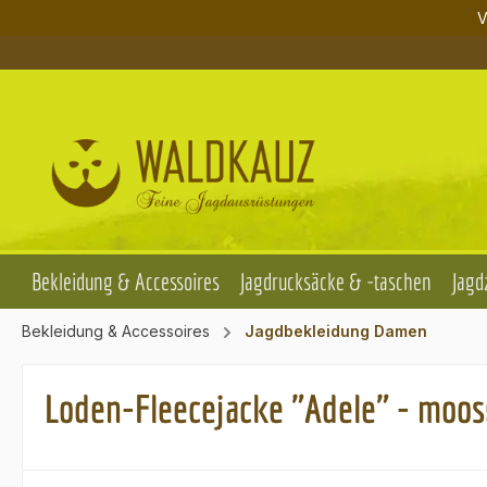
V
m Hauptinhalt springen
Zur Suche springen
Zur Hauptnavigation springen
Bekleidung & Accessoires
Jagdrucksäcke & -taschen
Jagd
Bekleidung & Accessoires
Jagdbekleidung Damen
Loden-Fleecejacke "Adele" - moo