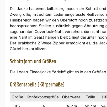
Die Jacke hat einen taillierten, modernen Schnitt un
Zwei große, mit echtem Leder eingefasste Reißverschl
Halsbereich haben wir den Oberstoff noch zusätzlich
beanspruchten Stellen zusätzlich gegen Abnutzung g
sogenannten Coverlock-Naht versehen, die nicht nur 
eine Naht im Geäst hängen bleibt, liegt darunter noch
Der praktische 2-Wege-Zipper ermöglicht es, die Jac
Gürtel hervorblitzen.
Schnittform und Größen
Die Loden-Fleecejacke "Adele" gibt es in den Größe
Größentabelle (Körpermaße)
Größe
Konfektionsgröße
Oberweite
Taille
Hü
XS
34
86 cm
68 cm
94