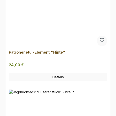
Patronenetui-Element "Flinte"
Regulärer Preis:
24,00 €
Details