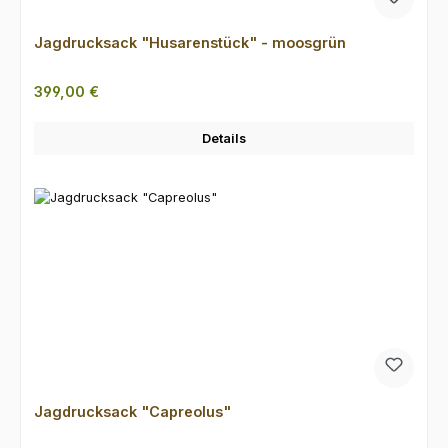
Jagdrucksack "Husarenstück" - moosgrün
Regulärer Preis:
399,00 €
Details
Jagdrucksack "Capreolus"