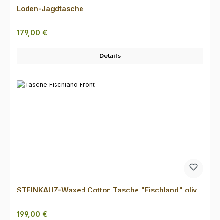
Loden-Jagdtasche
Regulärer Preis:
179,00 €
Details
STEINKAUZ-Waxed Cotton Tasche "Fischland" oliv
Regulärer Preis:
199,00 €