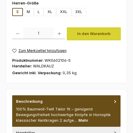
auswählen
Herren-Größe
S
M
L
XL
XXL
3XL
Produkt Anzahl: Gib den gewünschten Wert ein oder benutze die Schaltfl
In den Warenkorb
Zum Merkzettel hinzufügen
Produktnummer:
WK0602106-S
Hersteller:
WALDKAUZ
Gewicht inkl. Verpackung:
0,35 kg
Beschreibung
100% Baumwoll-Twill Tailor fit – genügend
Bewegungsfreiheit hochwertige Knöpfe in Hornoptik
klassischer Kentkragen 2 aufge…
Mehr
Hersteller