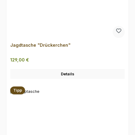
Jagdtasche "Drückerchen"
Regulärer Preis:
129,00 €
Details
Tipp