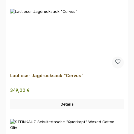
Lautloser Jagdrucksack "Cervus"
Regulärer Preis:
349,00 €
Details