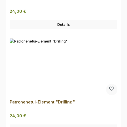
Regulärer Preis:
24,00 €
Details
Patronenetui-Element "Drilling"
Regulärer Preis:
24,00 €