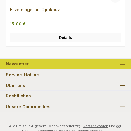
Filzeinlage für Optikauz
Regulärer Preis:
15,00 €
Details
Newsletter
Service-Hotline
Über uns
Rechtliches
Unsere Communities
Alle Preise inkl. gesetzl. Mehrwertsteuer zzgl.
Versandkosten
und ggf.
Nachnahmegebühren, wenn nicht anders angegeben.