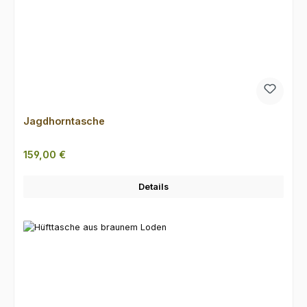
Jagdhorntasche
Regulärer Preis:
159,00 €
Details