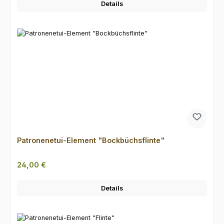
Details
Patronenetui-Element "Bockbüchsflinte"
Regulärer Preis:
24,00 €
Details