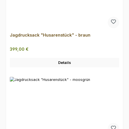
Jagdrucksack "Husarenstück" - braun
Regulärer Preis:
399,00 €
Details