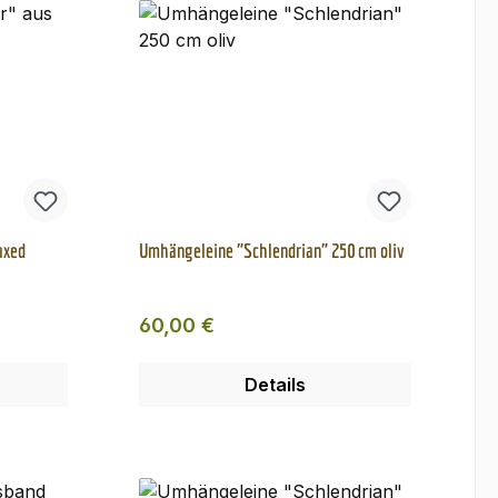
axed
Umhängeleine "Schlendrian" 250 cm oliv
Regulärer Preis:
60,00 €
Details