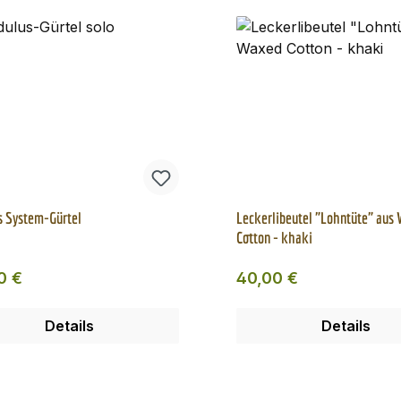
s System-Gürtel
Leckerlibeutel "Lohntüte" aus
Cotton - khaki
ärer Preis:
Regulärer Preis:
0 €
40,00 €
Details
Details