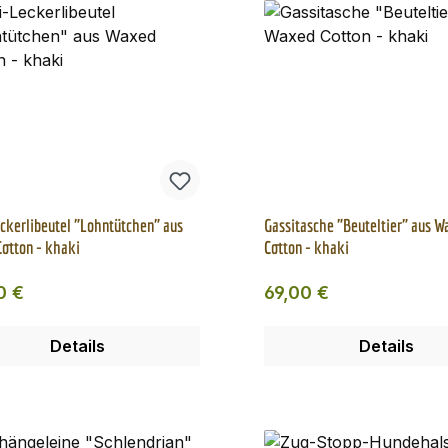
ckerlibeutel "Lohntütchen" aus
Gassitasche "Beuteltier" aus W
otton - khaki
Cotton - khaki
ärer Preis:
Regulärer Preis:
0 €
69,00 €
Details
Details