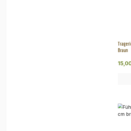
Trageri
Braun
Regul
15,0