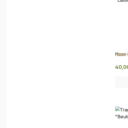
Moxon-R
Regul
40,0