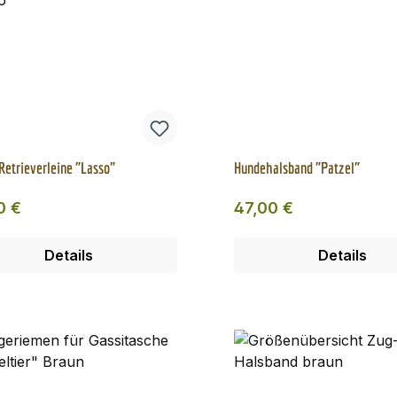
etrieverleine "Lasso"
Hundehalsband "Patzel"
ärer Preis:
Regulärer Preis:
0 €
47,00 €
Details
Details