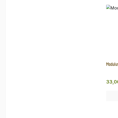
Modulu
Regul
33,0