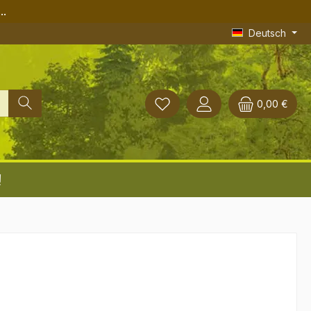
..
Deutsch
0,00 €
!