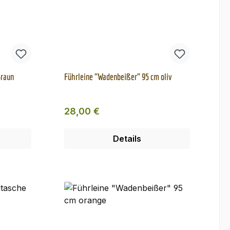
Braun
Führleine "Wadenbeißer" 95 cm oliv
Regulärer Preis:
28,00 €
Details