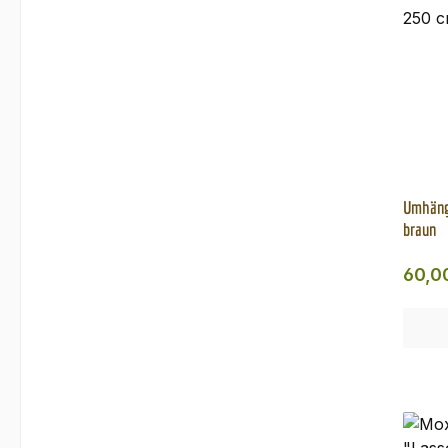
Umhäng
braun
Regul
60,0