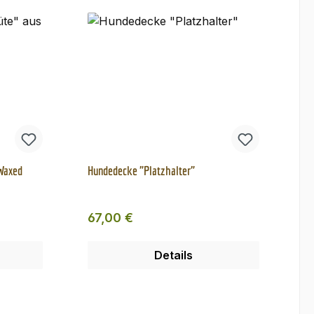
 Waxed
Hundedecke "Platzhalter"
Regulärer Preis:
67,00 €
Details