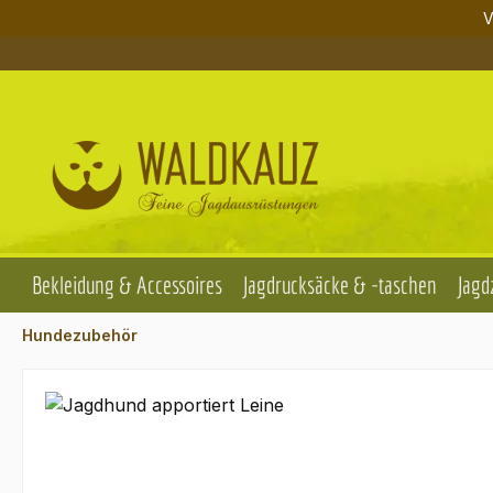
V
m Hauptinhalt springen
Zur Suche springen
Zur Hauptnavigation springen
Bekleidung & Accessoires
Jagdrucksäcke & -taschen
Jagd
Hundezubehör