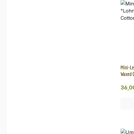
Mini-Le
Waxed C
Regul
36,0