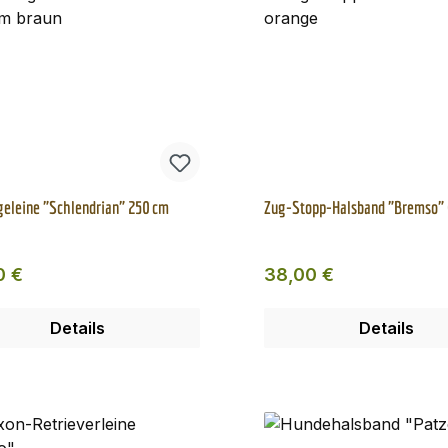
eleine "Schlendrian" 250 cm
Zug-Stopp-Halsband "Bremso"
ärer Preis:
Regulärer Preis:
0 €
38,00 €
Details
Details