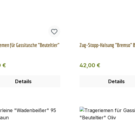
emen für Gassitasche "Beuteltier"
Zug-Stopp-Halsung "Bremso" 
ärer Preis:
Regulärer Preis:
0 €
42,00 €
Details
Details