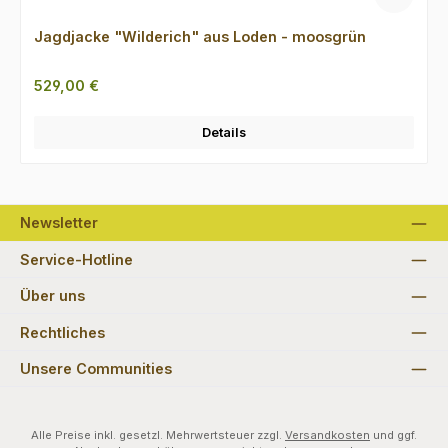
Jagdjacke "Wilderich" aus Loden - moosgrün
Regulärer Preis:
529,00 €
Details
Newsletter
Service-Hotline
Über uns
Rechtliches
Unsere Communities
Alle Preise inkl. gesetzl. Mehrwertsteuer zzgl.
Versandkosten
und ggf.