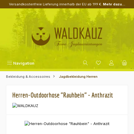
Versandkostenfreie Lieferung innerhalb der EU ab 199 €.
Mehr dazu...
Zum Hauptinhalt springen
Navigation
Bekleidung & Accessoires
Jagdbekleidung Herren
Herren-Outdoorhose "Rauhbein" - Anthrazit
Bildergalerie überspringen