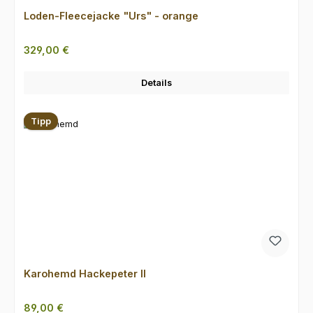
Loden-Fleecejacke "Urs" - orange
Regulärer Preis:
329,00 €
Details
Tipp
Karohemd Hackepeter II
Regulärer Preis:
89,00 €