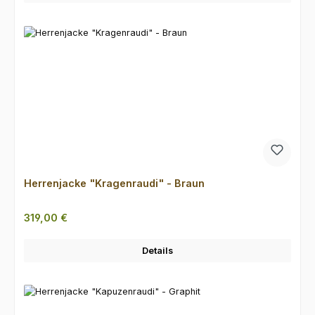
Herrenjacke "Kragenraudi" - Braun
Regulärer Preis:
319,00 €
Details