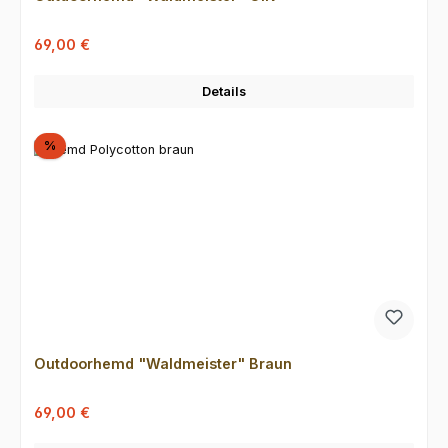
Verkaufspreis:
Regulärer Preis:
69,00 €
Details
Rabatt
%
Outdoorhemd "Waldmeister" Braun
Verkaufspreis:
Regulärer Preis:
69,00 €