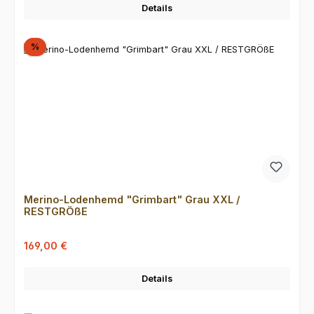
Details
Rabatt
%
Merino-Lodenhemd "Grimbart" Grau XXL /
RESTGRÖßE
Verkaufspreis:
Regulärer Preis:
169,00 €
Details