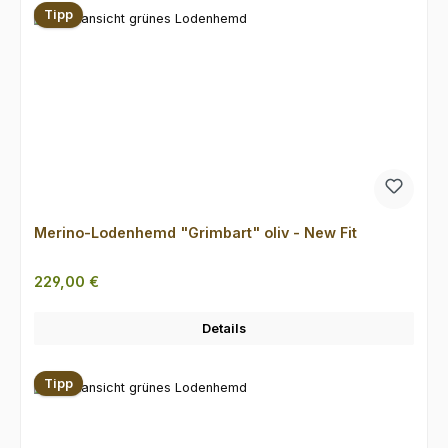
Tipp
Merino-Lodenhemd "Grimbart" oliv - New Fit
Regulärer Preis:
229,00 €
Details
Tipp