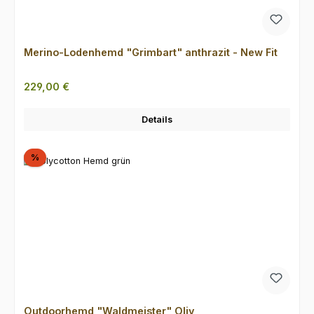
Merino-Lodenhemd "Grimbart" anthrazit - New Fit
Regulärer Preis:
229,00 €
Details
Rabatt
%
Outdoorhemd "Waldmeister" Oliv