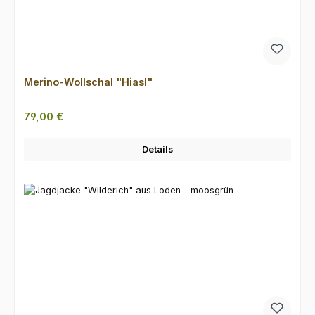
Merino-Wollschal "Hiasl"
Regulärer Preis:
79,00 €
Details