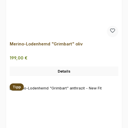
Merino-Lodenhemd "Grimbart" oliv
Regulärer Preis:
199,00 €
Details
Tipp