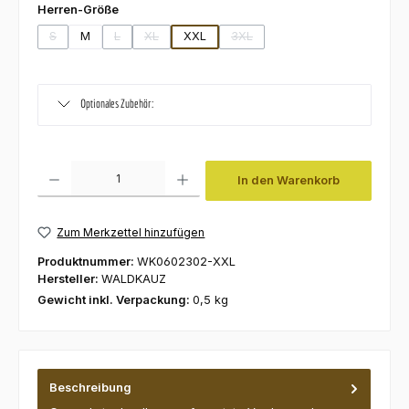
auswählen
Herren-Größe
S
M
L
XL
XXL
3XL
(Diese Option ist zurzeit nicht verfügbar.)
(Diese Option ist zurzeit nicht verfügbar.)
(Diese Option ist zurzeit nicht verfügbar.)
(Diese Option ist zurzeit nicht ve
Optionales Zubehör:
Produkt Anzahl: Gib den gewünschten Wert ein oder benutze die Schaltfl
In den Warenkorb
Zum Merkzettel hinzufügen
Produktnummer:
WK0602302-XXL
Hersteller:
WALDKAUZ
Gewicht inkl. Verpackung:
0,5 kg
Beschreibung