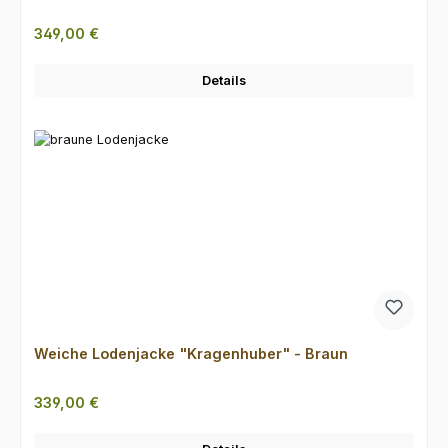
Regulärer Preis:
349,00 €
Details
Weiche Lodenjacke "Kragenhuber" - Braun
Regulärer Preis:
339,00 €