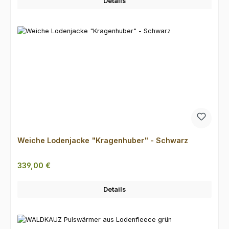
Details
Weiche Lodenjacke "Kragenhuber" - Schwarz
Regulärer Preis:
339,00 €
Details